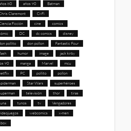
años 80
años 90
Batman
Chris Claremont
Ci-Fi
Ciencia Ficción
cine
comics
cómic
DC
dc comics
disney
don pollito
don pollon
Fantastic Four
flash
humor
image
jack kirby
los 90
manga
Marvel
mcu
netflix
PC
pollito
pollon
spiderman
Star Wars
superhéroes
superman
televisión
thor
tiras
tuna
tunos
tv
Vengadores
videojuegos
webcomics
x-men
xbox