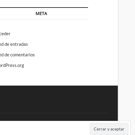
META
ceder
ed de entradas
ed de comentarios
rdPress.org