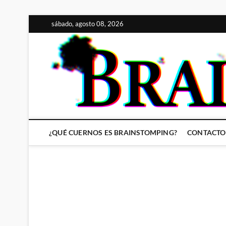
Saltar
sábado, agosto 08, 2026
al
contenido
¿QUÉ CUERNOS ES BRAINSTOMPING?
CONTACTO