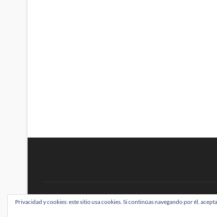
BRAINSTOMPING
Privacidad y cookies: este sitio usa cookies. Si continúas navegando por él, acepta
| Diseñado por:
Theme Freesia
|
WordPress
| ©