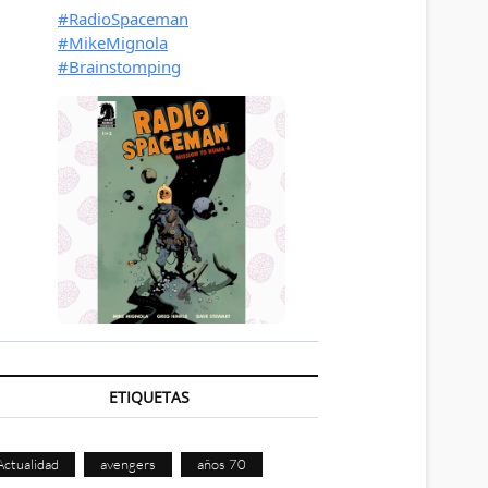
ETIQUETAS
Actualidad
avengers
años 70