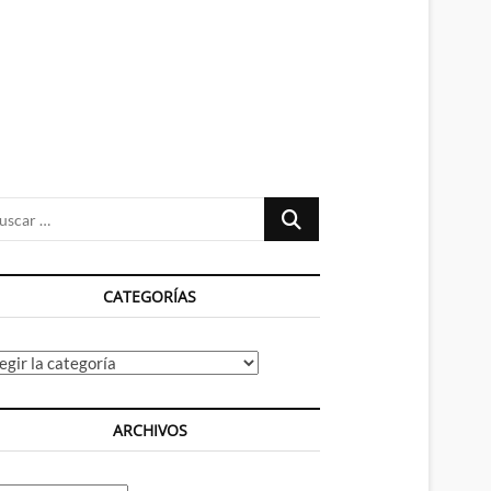
n
ú
Buscar
…
CATEGORÍAS
tegorías
ARCHIVOS