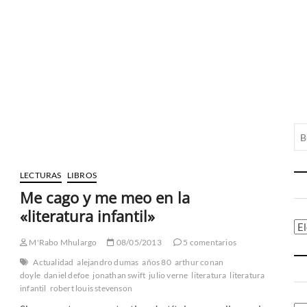
LECTURAS
LIBROS
Me cago y me meo en la
«literatura infantil»
Ca
M'Rabo Mhulargo
08/05/2013
5 comentarios
Actualidad
alejandro dumas
años 80
arthur conan
doyle
daniel defoe
jonathan swift
julio verne
literatura
literatura
infantil
robert louis stevenson