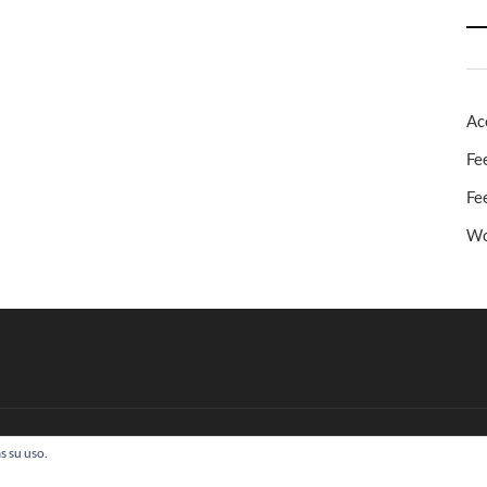
Ac
Fe
Fe
Wo
s su uso.
 Todos los derechos reservados