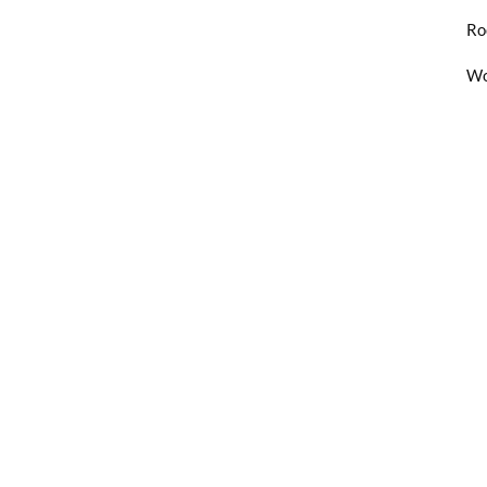
Ro
Wo