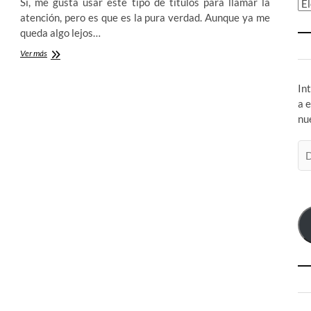
Si, me gusta usar este tipo de títulos para llamar la
Ar
atención, pero es que es la pura verdad. Aunque ya me
queda algo lejos…
Me
Ver más
cago
y
In
me
meo
a 
en
nu
la
«literatura
Di
infantil»
de
co
el