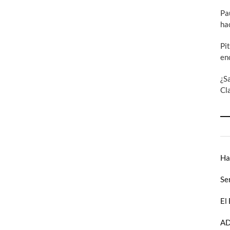
Pa
ha
Pi
en
¿S
Cl
Ha
Se
El
AD