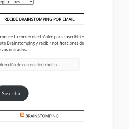
chivos
RECIBE BRAINSTOMPING POR EMAIL
troduce tu correo electrónico para suscribirte
este Brainstomping y recibir notificaciones de
evas entradas.
rección
rreo
ectrónico
Suscribir
BRAINSTOMPING