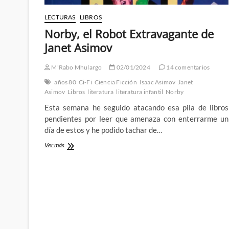
LECTURAS
LIBROS
Norby, el Robot Extravagante de
Janet Asimov
M'Rabo Mhulargo
02/01/2024
14 comentarios
años 80
Ci-Fi
Ciencia Ficción
Isaac Asimov
Janet
Asimov
Libros
literatura
literatura infantil
Norby
Esta semana he seguido atacando esa pila de libros
pendientes por leer que amenaza con enterrarme un
día de estos y he podido tachar de…
Norby,
Ver más
el
Robot
Extravagante
de
Janet
Asimov