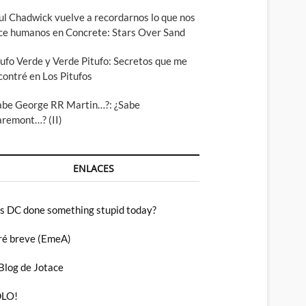
ul Chadwick vuelve a recordarnos lo que nos
ce humanos en Concrete: Stars Over Sand
tufo Verde y Verde Pitufo: Secretos que me
contré en Los Pitufos
abe George RR Martin…?: ¿Sabe
aremont…? (II)
ENLACES
s DC done something stupid today?
ré breve (EmeA)
 Blog de Jotace
LO!