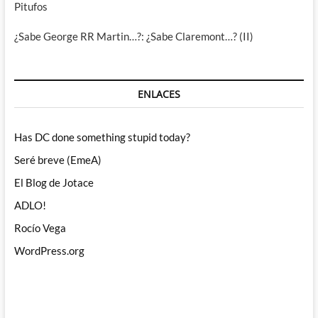
Pitufos
¿Sabe George RR Martin…?: ¿Sabe Claremont…? (II)
ENLACES
Has DC done something stupid today?
Seré breve (EmeA)
El Blog de Jotace
ADLO!
Rocío Vega
WordPress.org