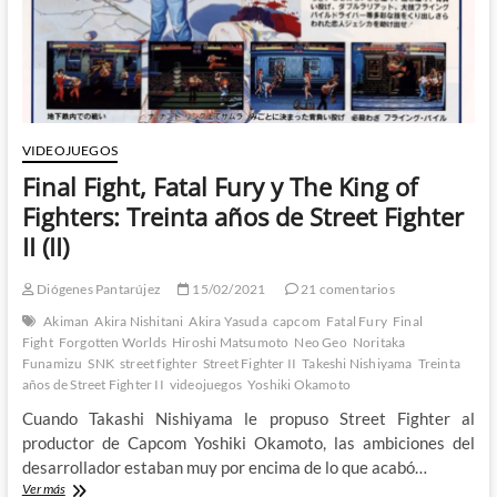
Street
Fighter
II
(III)
VIDEOJUEGOS
Final Fight, Fatal Fury y The King of
Fighters: Treinta años de Street Fighter
II (II)
Diógenes Pantarújez
15/02/2021
21 comentarios
Akiman
Akira Nishitani
Akira Yasuda
capcom
Fatal Fury
Final
Fight
Forgotten Worlds
Hiroshi Matsumoto
Neo Geo
Noritaka
Funamizu
SNK
street fighter
Street Fighter II
Takeshi Nishiyama
Treinta
años de Street Fighter II
videojuegos
Yoshiki Okamoto
Cuando Takashi Nishiyama le propuso Street Fighter al
productor de Capcom Yoshiki Okamoto, las ambiciones del
desarrollador estaban muy por encima de lo que acabó…
Final
Ver más