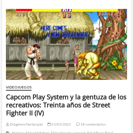
y
Art
of
Fighting
contra
las
revisiones:
Treinta
años
de
Street
Fighter
II
(V)
VIDEOJUEGOS
Capcom Play System y la gentuza de los
recreativos: Treinta años de Street
Fighter II (IV)
Diógenes Pantarújez
01/03/2021
18 comentarios
Akiman
Akira Nishitani
Akira Yasuda
capcom
Fatal Fury
Final