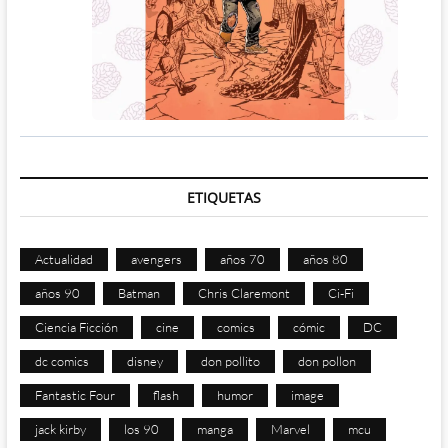
ETIQUETAS
Actualidad
avengers
años 70
años 80
años 90
Batman
Chris Claremont
Ci-Fi
Ciencia Ficción
cine
comics
cómic
DC
dc comics
disney
don pollito
don pollon
Fantastic Four
flash
humor
image
jack kirby
los 90
manga
Marvel
mcu