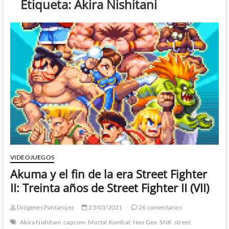
Etiqueta:
Akira Nishitani
VIDEOJUEGOS
Akuma y el fin de la era Street Fighter
II: Treinta años de Street Fighter II (VII)
Diógenes Pantarújez
23/03/2021
26 comentarios
Akira Nishitani
capcom
Mortal Kombat
Neo Geo
SNK
street