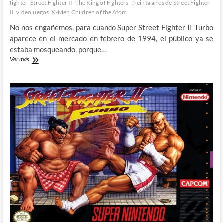
fighter
Street Fighter II
The King of Fighters
Treinta años de Street Fighter
II
videojuegos
X-Men Children of the Atom
No nos engañemos, para cuando Super Street Fighter II Turbo
aparece en el mercado en febrero de 1994, el público ya se
estaba mosqueando, porque…
Akuma
Ver más
y
el
fin
de
la
era
Street
Fighter
II:
Treinta
años
de
Street
Fighter
II
(VII)