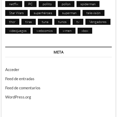
netflix
PC
pollito
pollon
spiderman
Star Wars
superhéroes
superman
televisión
thor
tiras
tuna
tunos
tv
Vengadores
videojuegos
webcomics
x-men
xbox
META
Acceder
Feed de entradas
Feed de comentarios
WordPress.org