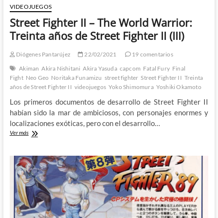
VIDEOJUEGOS
Street Fighter II – The World Warrior:
Treinta años de Street Fighter II (III)
Diógenes Pantarújez
22/02/2021
19 comentarios
Akiman
Akira Nishitani
Akira Yasuda
capcom
Fatal Fury
Final
Fight
Neo Geo
Noritaka Funamizu
street fighter
Street Fighter II
Treinta
años de Street Fighter II
videojuegos
Yoko Shimomura
Yoshiki Okamoto
Los primeros documentos de desarrollo de Street Fighter II
habían sido la mar de ambiciosos, con personajes enormes y
localizaciones exóticas, pero con el desarrollo…
Street
Ver más
Fighter
II
–
The
World
Warrior:
Treinta
años
de