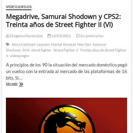
VIDEOJUEGOS
Megadrive, Samurai Shodown y CPS2:
Treinta años de Street Fighter II (VI)
Diógenes Pantarújez
16/03/2021
6 comentarios
Akira Nishitani
capcom
Mortal Kombat
Neo Geo
Samurai
Shodown
SNK
street fighter
Street Fighter II
Treinta años de Street Fighter
II
videojuegos
A principios de los 90 la situación del mercado doméstico pegó
un vuelco con la entrada al mercado de las plataformas de 16
bits. Si…
Megadrive,
Ver más
Samurai
Shodown
y
CPS2:
Treinta
años
de
Street
Fighter