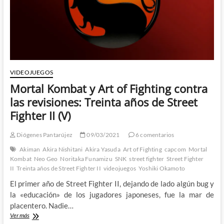
II
(VI)
VIDEOJUEGOS
Mortal Kombat y Art of Fighting contra
las revisiones: Treinta años de Street
Fighter II (V)
Diógenes Pantarújez
09/03/2021
6 comentarios
Akiman
Akira Nishitani
Akira Yasuda
Art of Fighting
capcom
Mortal
Kombat
Neo Geo
Noritaka Funamizu
SNK
street fighter
Street Fighter
II
Treinta años de Street Fighter II
videojuegos
Yoshiki Okamoto
El primer año de Street Fighter II, dejando de lado algún bug y
la «educación» de los jugadores japoneses, fue la mar de
placentero. Nadie…
Mortal
Ver más
Kombat