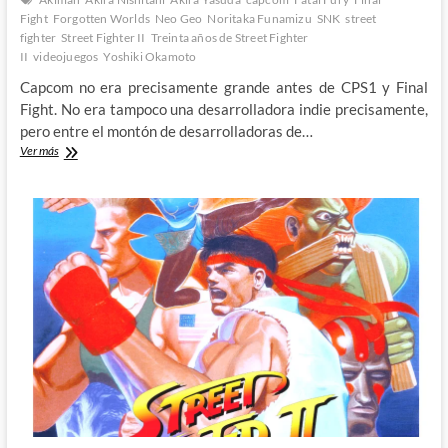
Fight
Forgotten Worlds
Neo Geo
Noritaka Funamizu
SNK
street
fighter
Street Fighter II
Treinta años de Street Fighter
II
videojuegos
Yoshiki Okamoto
Capcom no era precisamente grande antes de CPS1 y Final
Fight. No era tampoco una desarrolladora indie precisamente,
pero entre el montón de desarrolladoras de…
Capcom
Ver más
Play
System
y
la
gentuza
de
los
recreativos:
Treinta
años
de
Street
Fighter
II
(IV)