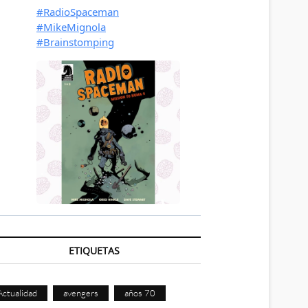
ETIQUETAS
Actualidad
avengers
años 70