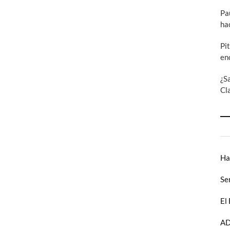
World
Pa
Warrior:
ha
Treinta
años
de
Pi
Street
en
Fighter
II
¿S
(III)
Cl
Ha
Se
El
AD