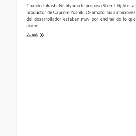
Cuando Takashi Nishiyama le propuso Street Fighter al
productor de Capcom Yoshiki Okamoto, las ambiciones
del desarrollador estaban muy por encima de lo que
acabó…
Final
Ver más
Fight,
Fatal
Fury
y
The
King
of
Fighters:
Treinta
años
de
Street
Fighter
II
(II)