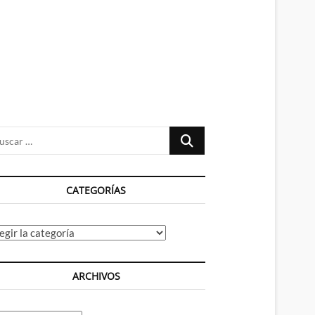
n
ú
Buscar
…
CATEGORÍAS
tegorías
ARCHIVOS