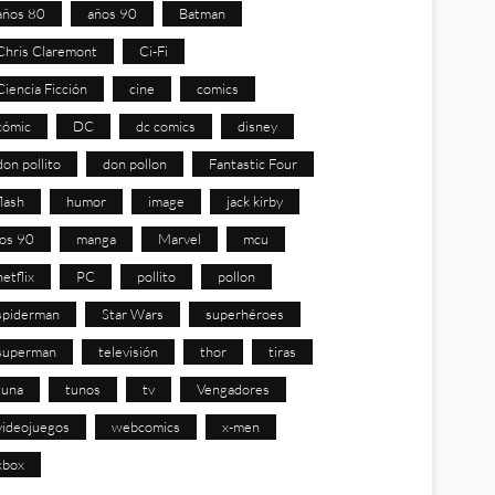
años 80
años 90
Batman
Chris Claremont
Ci-Fi
Ciencia Ficción
cine
comics
cómic
DC
dc comics
disney
don pollito
don pollon
Fantastic Four
flash
humor
image
jack kirby
los 90
manga
Marvel
mcu
netflix
PC
pollito
pollon
spiderman
Star Wars
superhéroes
superman
televisión
thor
tiras
tuna
tunos
tv
Vengadores
videojuegos
webcomics
x-men
xbox