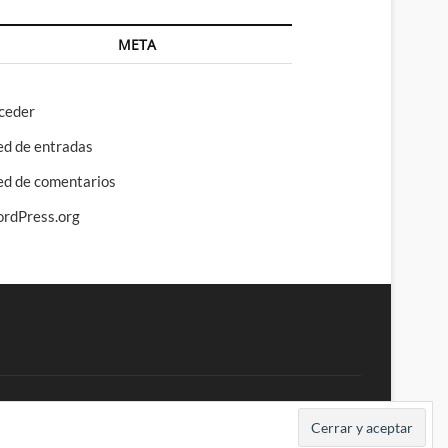
META
ceder
ed de entradas
ed de comentarios
rdPress.org