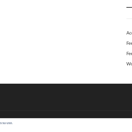
Ac
Fe
Fe
Wo
s su uso.
 Todos los derechos reservados