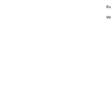
Ro
Wo