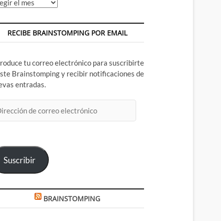
chivos
RECIBE BRAINSTOMPING POR EMAIL
troduce tu correo electrónico para suscribirte
este Brainstomping y recibir notificaciones de
evas entradas.
rección
rreo
ectrónico
Suscribir
BRAINSTOMPING