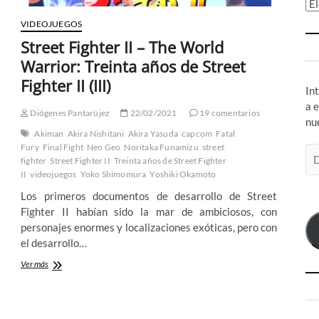
Ar
VIDEOJUEGOS
Street Fighter II – The World
Warrior: Treinta años de Street
Fighter II (III)
In
a 
Diógenes Pantarújez
22/02/2021
19 comentarios
nu
Akiman
Akira Nishitani
Akira Yasuda
capcom
Fatal
Fury
Final Fight
Neo Geo
Noritaka Funamizu
street
Di
fighter
Street Fighter II
Treinta años de Street Fighter
de
II
videojuegos
Yoko Shimomura
Yoshiki Okamoto
co
Los primeros documentos de desarrollo de Street
el
Fighter II habían sido la mar de ambiciosos, con
personajes enormes y localizaciones exóticas, pero con
el desarrollo…
Street
Ver más
Fighter
II
–
The