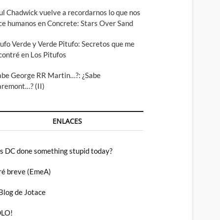
ul Chadwick vuelve a recordarnos lo que nos
ce humanos en Concrete: Stars Over Sand
tufo Verde y Verde Pitufo: Secretos que me
contré en Los Pitufos
abe George RR Martin…?: ¿Sabe
aremont…? (II)
ENLACES
s DC done something stupid today?
ré breve (EmeA)
 Blog de Jotace
LO!