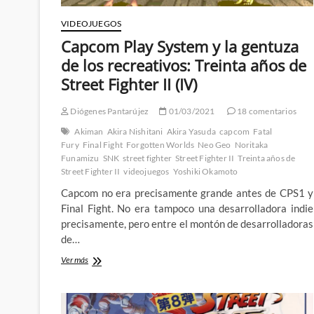
VIDEOJUEGOS
Capcom Play System y la gentuza
de los recreativos: Treinta años de
Street Fighter II (IV)
Diógenes Pantarújez
01/03/2021
18 comentarios
Akiman
Akira Nishitani
Akira Yasuda
capcom
Fatal
Fury
Final Fight
Forgotten Worlds
Neo Geo
Noritaka
Funamizu
SNK
street fighter
Street Fighter II
Treinta años de
Street Fighter II
videojuegos
Yoshiki Okamoto
Capcom no era precisamente grande antes de CPS1 y
Final Fight. No era tampoco una desarrolladora indie
precisamente, pero entre el montón de desarrolladoras
de…
Capcom
Ver más
Play
System
y
la