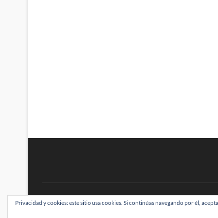
BRAINSTOMPING
Privacidad y cookies: este sitio usa cookies. Si continúas navegando por él, acepta
| Diseñado por:
Theme Freesia
|
WordPress
| ©