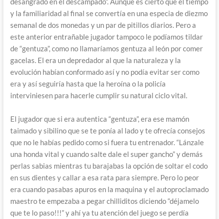
desangrado en el descampado”. Aunque es cierto que el tiempo
y la familiaridad al final se convertía en una especia de diezmo
semanal de dos monedas y un par de pitillos diarios. Pero a
este anterior entrañable jugador tampoco le podíamos tildar
de “gentuza”, como no llamaríamos gentuza al león por comer
gacelas. El era un depredador al que la naturaleza y la
evolución habían conformado así y no podía evitar ser como
era y así seguiría hasta que la heroína o la policía
interviniesen para hacerle cumplir su natural ciclo vital.
El jugador que si era autentica “gentuza”, era ese mamón
taimado y sibilino que se te ponía al lado y te ofrecía consejos
que no le habías pedido como si fuera tu entrenador. “Lánzale
una honda vital y cuando salte dale el super gancho” y demás
perlas sabias mientras tu barajabas la opción de soltar el codo
en sus dientes y callar a esa rata para siempre. Pero lo peor
era cuando pasabas apuros en la maquina y el autoproclamado
maestro te empezaba a pegar chilliditos diciendo “déjamelo
que te lo paso!!!” y ahí ya tu atención del juego se perdía