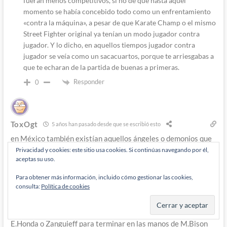
fueran menos competitivos, si no de que hasta aquel
momento se había concebido todo como un enfrentamiento
«contra la máquina», a pesar de que Karate Champ o el mismo
Street Fighter original ya tenían un modo jugador contra
jugador. Y lo dicho, en aquellos tiempos jugador contra
jugador se veía como un sacacuartos, porque te arriesgabas a
que te echaran de la partida de buenas a primeras.
Responder
0
ToxOgt
5 años han pasado desde que se escribió esto
en México también existían aquellos ángeles o demonios que
te dejaban la partida avanzada porque tenían que dejar las
Privacidad y cookies: este sitio usa cookies. Si continúas navegando por él,
aceptas su uso.
tortillas o el pan, a veces tocaba que llegaba un mamón y
miraba tu puntuación y en que etapa ibas y decidía retarte sin
Para obtener más información, incluido cómo gestionar las cookies,
te uno hubiera disfrutado de ese mana que era una partida
consulta:
Política de cookies
gratis o te permitía dejar sorprendidos a algunos
(ilusos)porque tu le habías dado caña a Vega o a Sagat con
E.Honda o Zanguieff para terminar en las manos de M.Bison