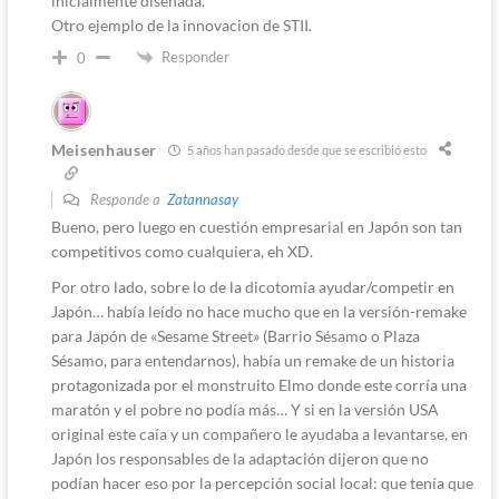
inicialmente diseñada.
Otro ejemplo de la innovacion de STII.
Responder
0
Meisenhauser
5 años han pasado desde que se escribió esto
Responde a
Zatannasay
Bueno, pero luego en cuestión empresarial en Japón son tan
competitivos como cualquiera, eh XD.
Por otro lado, sobre lo de la dicotomía ayudar/competir en
Japón… había leído no hace mucho que en la versión-remake
para Japón de «Sesame Street» (Barrio Sésamo o Plaza
Sésamo, para entendarnos), había un remake de un historia
protagonizada por el monstruito Elmo donde este corría una
maratón y el pobre no podía más… Y si en la versión USA
original este caía y un compañero le ayudaba a levantarse, en
Japón los responsables de la adaptación dijeron que no
podían hacer eso por la percepción social local: que tenía que