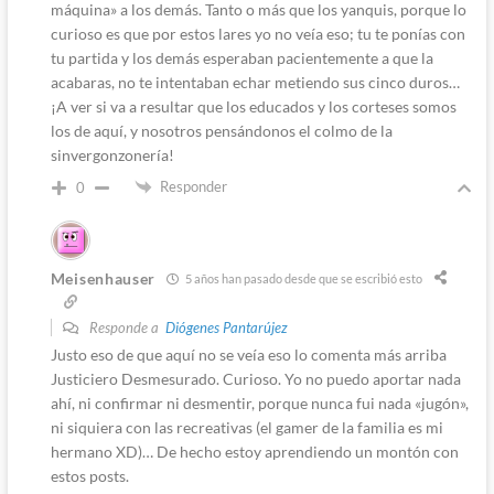
máquina» a los demás. Tanto o más que los yanquis, porque lo
curioso es que por estos lares yo no veía eso; tu te ponías con
tu partida y los demás esperaban pacientemente a que la
acabaras, no te intentaban echar metiendo sus cinco duros…
¡A ver si va a resultar que los educados y los corteses somos
los de aquí, y nosotros pensándonos el colmo de la
sinvergonzonería!
Responder
0
Meisenhauser
5 años han pasado desde que se escribió esto
Responde a
Diógenes Pantarújez
Justo eso de que aquí no se veía eso lo comenta más arriba
Justiciero Desmesurado. Curioso. Yo no puedo aportar nada
ahí, ni confirmar ni desmentir, porque nunca fui nada «jugón»,
ni siquiera con las recreativas (el gamer de la familia es mi
hermano XD)… De hecho estoy aprendiendo un montón con
estos posts.