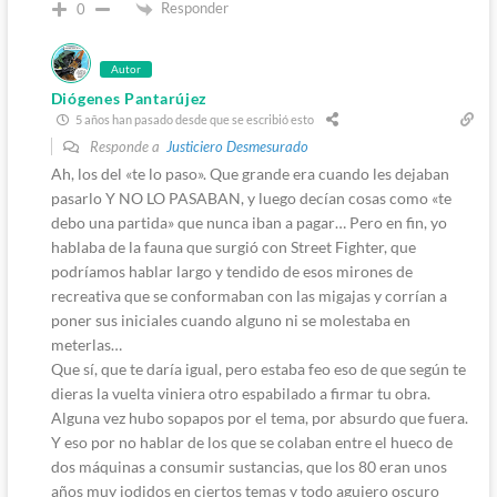
Responder
0
Autor
Diógenes Pantarújez
5 años han pasado desde que se escribió esto
Responde a
Justiciero Desmesurado
Ah, los del «te lo paso». Que grande era cuando les dejaban
pasarlo Y NO LO PASABAN, y luego decían cosas como «te
debo una partida» que nunca iban a pagar… Pero en fin, yo
hablaba de la fauna que surgió con Street Fighter, que
podríamos hablar largo y tendido de esos mirones de
recreativa que se conformaban con las migajas y corrían a
poner sus iniciales cuando alguno ni se molestaba en
meterlas…
Que sí, que te daría igual, pero estaba feo eso de que según te
dieras la vuelta viniera otro espabilado a firmar tu obra.
Alguna vez hubo sopapos por el tema, por absurdo que fuera.
Y eso por no hablar de los que se colaban entre el hueco de
dos máquinas a consumir sustancias, que los 80 eran unos
años muy jodidos en ciertos temas y todo agujero oscuro