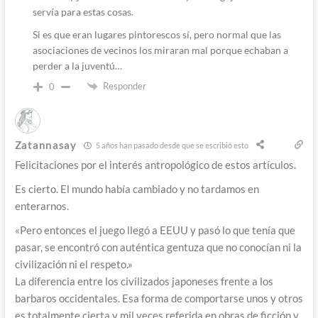
servía para estas cosas.
Si es que eran lugares pintorescos sí, pero normal que las
asociaciones de vecinos los miraran mal porque echaban a
perder a la juventú…
Responder
0
Zatannasay
5 años han pasado desde que se escribió esto
Felicitaciones por el interés antropológico de estos artículos.
Es cierto. El mundo había cambiado y no tardamos en
enterarnos.
«Pero entonces el juego llegó a EEUU y pasó lo que tenía que
pasar, se encontró con auténtica gentuza que no conocían ni la
civilización ni el respeto.»
La diferencia entre los civilizados japoneses frente a los
barbaros occidentales. Esa forma de comportarse unos y otros
es totalmente cierta y mil veces referida en obras de ficción y