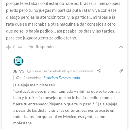
porque le estabas contestando “que no, brasas, si pierdo pues
pierdo pero tu no juegas mi partida puta rata”, y ya con este
dialogo perdías la atención total y la partida… mirabas a la
rata que se marchaba a otra maquina a dar consejos a otro
que no se lo había pedido… así pasaba los días y las tardes…
para ese jugador gentuza odio eterno.
Responder
0
JB VS
5 años han pasado desde que se escribió esto
Responde a
Justiciero Desmesurado
jajajajaja me hiciste reir:
“gentuza”, era ese mamón taimado y sibilino que se te ponía al
lado y te ofrecía consejos que no le habías pedido como si
fuera tu entrenador.“déjamelo que te lo paso!!!”, jajajajajaja
a pesar de las distancias y las culturas, esa gente existe en
todos lados, porque aquí en Méxíco, esa gente como
molestaba.