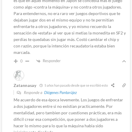
es que en aquel momento en Japón se concebía más el juego
como algo «contra la máquina» y no contra otros jugadores.
Para entendernos, no era raro ver juegos deportivos que te
dejaban jugar dos en el mismo equipo y no te permitían
enfrentarte a otros jugadores, y yo mismo recuerdo la
sensación de «estafa» al ver que si metias la monedita en SF2 y
perdías te quedabas sin jugar más. Costó cambiar el chip y
con razón, porque la intención recaudatoria estaba bien
marcada.
Responder
0
Zatannasay
5 años han pasado desde que se escribió esto
Responde a
Diógenes Pantarújez
Me acuerdo de esa época levemente. Los juegos de enfrentar
a dos jugadores entre si no existían practicamente. Por
mentalidad, pero tambien por cuestiones prácticas, era más
dificil crear esa competición, que poner a dos jugadores a
hacer lo mismo para lo que la máquina habia sido