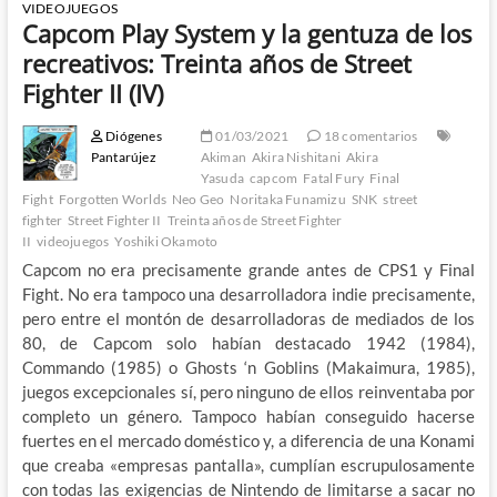
VIDEOJUEGOS
Capcom Play System y la gentuza de los
recreativos: Treinta años de Street
Fighter II (IV)
Diógenes
01/03/2021
18 comentarios
Pantarújez
Akiman
Akira Nishitani
Akira
Yasuda
capcom
Fatal Fury
Final
Fight
Forgotten Worlds
Neo Geo
Noritaka Funamizu
SNK
street
fighter
Street Fighter II
Treinta años de Street Fighter
II
videojuegos
Yoshiki Okamoto
Capcom no era precisamente grande antes de CPS1 y Final
Fight. No era tampoco una desarrolladora indie precisamente,
pero entre el montón de desarrolladoras de mediados de los
80, de Capcom solo habían destacado 1942 (1984),
Commando (1985) o Ghosts ‘n Goblins (Makaimura, 1985),
juegos excepcionales sí, pero ninguno de ellos reinventaba por
completo un género. Tampoco habían conseguido hacerse
fuertes en el mercado doméstico y, a diferencia de una Konami
que creaba «empresas pantalla», cumplían escrupulosamente
con todas las exigencias de Nintendo de limitarse a sacar no