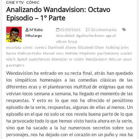
CINE Y TV
CÓMIC
Analizando Wandavision: Octavo
Episodio – 1º Parte
M'Rabo
02/03/2021
32 comentarios
Mhulargo
Actualidad
Agatha Harkness
age of
ultron
bruja
escarlata
cómic
comics
Darkhold
disney
Elizabeth Olsen
hulkling
john
byrne
Kathryn Hahn
Marvel
mcu
Mefisto
Mephisto
paul betanny
scarlet
witch
Speed
superhéroes
televisión
tv
visión
Wandavision
Wiccan
youn
g avengers
Wandavision ha entrado en su recta final, atrás han quedado
los simpáticos homenajes a las comedias clásicas de las
diferentes eras y el plantearnos multitud de enigmas que nos
volvian locos semana a semana, ha llegado el momento de las
respuestas. Y esto es lo que nos ha ofrecido el penúltimo
episodio de la serie, respuestas, algunas de ellas al menos. Un
episodio en el que no solo se nos revela buena parte de lo que
ha provocado todo lo que hemos visto hasta ahora en la serie,
sino que ha sacado a la luz numerosos secretos sobre sus
personajes, nos ha dejado con el corazón en un puño y nos ha