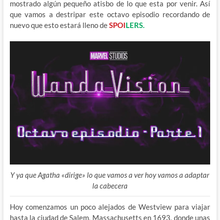
mostrado algún pequeño atisbo de lo que esta por venir. Así
que vamos a destripar este octavo episodio recordando de
nuevo que esto estará lleno de
SPOI
LERS.
Y ya que Agatha «dirige» lo que vamos a ver hoy vamos a adaptar
la cabecera
Hoy comenzamos un poco alejados de Westview para viajar
hasta la ciudad de Salem, Massachusetts en 1693, donde unas