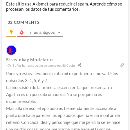
Este sitio usa Akismet para reducir el spam.
Aprende cómo se
procesan los datos de tus comentarios.
32
COMMENTS
más antiguos
Stravinkay Modelarus
5 años han pasado desde que se escribió esto
Pues yo estoy llevando a cabo mi experimento: me salté los
episodios 3, 4, 5, 6 y 7.
La indecisión de la primera escena en la que presentan a
Agatha es un poco abrumadora. No sé porque no es
incomprensible.
Más allá de eso; el episodio es tremendamente accesible al
punto que hace parecer los episodios que no vi un montón de
relleno. Con cada idea y personaje que me perdí la serie hace
una de dos cosas; no los menciona o me hace el favor de