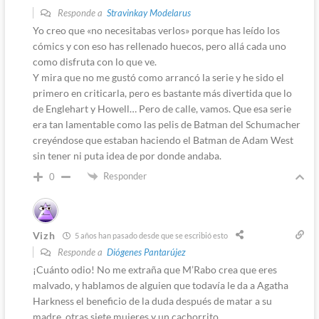
Responde a
Stravinkay Modelarus
Yo creo que «no necesitabas verlos» porque has leído los
cómics y con eso has rellenado huecos, pero allá cada uno
como disfruta con lo que ve.
Y mira que no me gustó como arrancó la serie y he sido el
primero en criticarla, pero es bastante más divertida que lo
de Englehart y Howell… Pero de calle, vamos. Que esa serie
era tan lamentable como las pelis de Batman del Schumacher
creyéndose que estaban haciendo el Batman de Adam West
sin tener ni puta idea de por donde andaba.
Responder
0
Vizh
5 años han pasado desde que se escribió esto
Responde a
Diógenes Pantarújez
¡Cuánto odio! No me extraña que M’Rabo crea que eres
malvado, y hablamos de alguien que todavía le da a Agatha
Harkness el beneficio de la duda después de matar a su
madre, otras siete mujeres y un cachorrito.