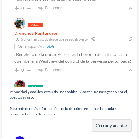
Responder
0
Admin
Diógenes Pantarújez
5 años han pasado desde que se escribió esto
Responde a
Vizh
¿Beneficio de la duda? Pero si es la heroina de la historia, la
que liberará Westview del control de la perversa perturbada!
Responder
0
Autor
Privacidad y cookies: este sitio usa cookies. Si continúas navegando por él,
M'Rabo Mhulargo
5 años han pasado desde que se escribió esto
aceptas su uso.
Para obtener más información, incluido cómo gestionar las cookies,
Responde a
Diógenes Pantarújez
consulta:
Política de cookies
Deja de querer convertir a Wanda en una villana, machista!
Responder
0