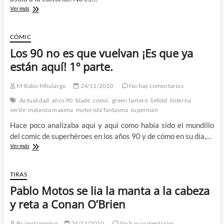
Los
Ver más
90
no
es
CÓMIC
que
Los 90 no es que vuelvan ¡Es que ya
vuelvan
¡Es
están aquí! 1º parte.
que
ya
M'Rabo Mhulargo
24/11/2010
No hay comentarios
están
aquí!
Actualidad
años 90
blade
cómic
green lantern
liefeld
linterna
2º
verde
matanza maxima
motorista fantasma
superman
parte.
Hace poco analizaba aqui y aqui como había sido el mundillo
del comic de superhéroes en los años 90 y de cómo en su día,…
Los
Ver más
90
no
es
TIRAS
que
Pablo Motos se lia la manta a la cabeza
vuelvan
¡Es
y reta a Conan O’Brien
que
ya
Brainstomping
24/11/2010
No hay comentarios