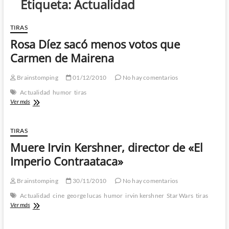
Etiqueta:
Actualidad
TIRAS
Rosa Díez sacó menos votos que
Carmen de Mairena
Brainstomping
01/12/2010
No hay comentarios
Actualidad
humor
tiras
Rosa
Ver más
Díez
sacó
menos
TIRAS
votos
Muere Irvin Kershner, director de «El
que
Carmen
Imperio Contraataca»
de
Mairena
Brainstomping
30/11/2010
No hay comentarios
Actualidad
cine
george lucas
humor
irvin kershner
Star Wars
tiras
Muere
Ver más
Irvin
Kershner,