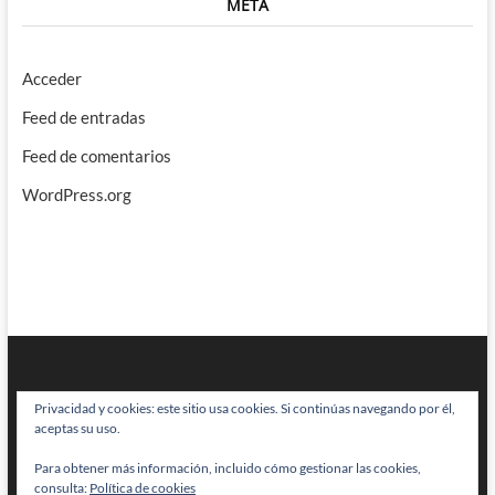
META
Acceder
Feed de entradas
Feed de comentarios
WordPress.org
Privacidad y cookies: este sitio usa cookies. Si continúas navegando por él,
aceptas su uso.
Para obtener más información, incluido cómo gestionar las cookies,
BRAINSTOMPING
| Diseñado por:
Theme Freesia
|
WordPress
| © Todos
consulta:
Política de cookies