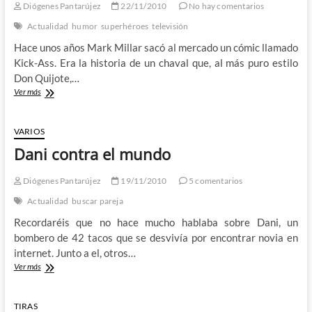
Diógenes Pantarújez
22/11/2010
No hay comentarios
euro
Actualidad
humor
superhéroes
televisión
Hace unos años Mark Millar sacó al mercado un cómic llamado
Kick-Ass. Era la historia de un chaval que, al más puro estilo
Don Quijote,…
¡Pues
Ver más
que
sepas
que
VARIOS
la
Dani contra el mundo
culpa
es
de
Diógenes Pantarújez
19/11/2010
5 comentarios
Mark
Actualidad
buscar pareja
Millar!
Recordaréis que no hace mucho hablaba sobre Dani, un
bombero de 42 tacos que se desvivía por encontrar novia en
internet. Junto a el, otros…
Dani
Ver más
contra
el
mundo
TIRAS