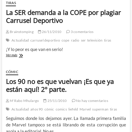
director
TIRAS
de
La SER demanda a la COPE por plagiar
«El
Imperio
Carrusel Deportivo
Contraataca»
Brainstomping
26/11/2010
3 comentarios
Actualidad
carrusel deportivo
cope
radio
ser
televisión
tiras
¡Y lo peor es que van en serio!
La
Ver más
SER
demanda
a
CÓMIC
la
Los 90 no es que vuelvan ¡Es que ya
COPE
por
están aquí! 2º parte.
plagiar
Carrusel
M'Rabo Mhulargo
25/11/2010
No hay comentarios
Deportivo
Actualidad
años 90
cómic
comics
liefeld
Marvel
superman
tiras
Seguimos donde los dejamos ayer. La llamada primera familia
de Marvel tampoco se está librando de esta corrupción que
asola a la editorial. No es…