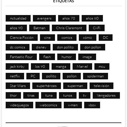
ETIQUETAS
Actualidad
avengers
años 70
años 80
años 90
Batman
Chris Claremont
Ci-Fi
Ciencia Ficción
cine
comics
cómic
DC
dc comics
disney
don pollito
don pollon
Fantastic Four
flash
humor
image
jack kirby
los 90
manga
Marvel
mcu
netflix
PC
pollito
pollon
spiderman
Star Wars
superhéroes
superman
televisión
thor
tiras
tuna
tunos
tv
Vengadores
videojuegos
webcomics
x-men
xbox