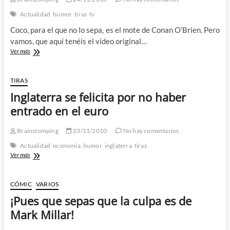
están
aquí!
Actualidad
humor
tiras
tv
1º
Coco, para el que no lo sepa, es el mote de Conan O’Brien. Pero
parte.
vamos, que aquí tenéis el video original…
Pablo
Ver más
Motos
se
lia
TIRAS
la
Inglaterra se felicita por no haber
manta
a
entrado en el euro
la
cabeza
Brainstomping
23/11/2010
No hay comentarios
y
reta
Actualidad
economia
humor
inglaterra
tiras
a
Inglaterra
Ver más
Conan
se
O’Brien
felicita
por
CÓMIC
VARIOS
no
¡Pues que sepas que la culpa es de
haber
entrado
Mark Millar!
en
el