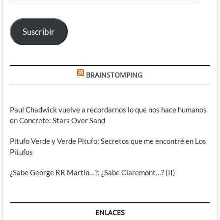
correo
electrónico
Suscribir
BRAINSTOMPING
Paul Chadwick vuelve a recordarnos lo que nos hace humanos
en Concrete: Stars Over Sand
Pitufo Verde y Verde Pitufo: Secretos que me encontré en Los
Pitufos
¿Sabe George RR Martin…?: ¿Sabe Claremont…? (II)
ENLACES