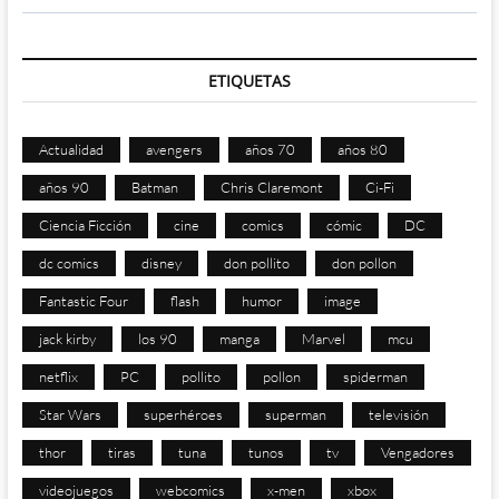
ETIQUETAS
Actualidad
avengers
años 70
años 80
años 90
Batman
Chris Claremont
Ci-Fi
Ciencia Ficción
cine
comics
cómic
DC
dc comics
disney
don pollito
don pollon
Fantastic Four
flash
humor
image
jack kirby
los 90
manga
Marvel
mcu
netflix
PC
pollito
pollon
spiderman
Star Wars
superhéroes
superman
televisión
thor
tiras
tuna
tunos
tv
Vengadores
videojuegos
webcomics
x-men
xbox