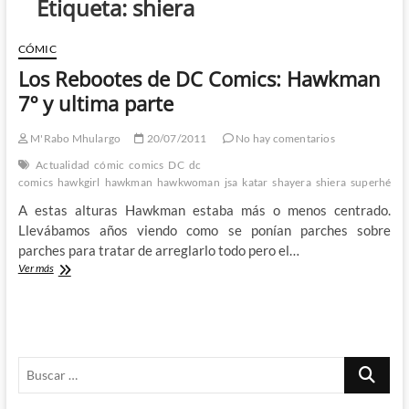
Etiqueta:
shiera
CÓMIC
Los Rebootes de DC Comics: Hawkman
7º y ultima parte
M'Rabo Mhulargo
20/07/2011
No hay comentarios
Actualidad
cómic
comics
DC
dc
comics
hawkgirl
hawkman
hawkwoman
jsa
katar
shayera
shiera
superhéroe
A estas alturas Hawkman estaba más o menos centrado.
Llevábamos años viendo como se ponían parches sobre
parches para tratar de arreglarlo todo pero el…
Los
Ver más
Rebootes
de
DC
Comics:
Hawkman
Buscar
7º
y
…
ultima