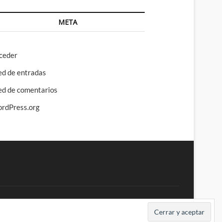
META
ceder
ed de entradas
ed de comentarios
rdPress.org