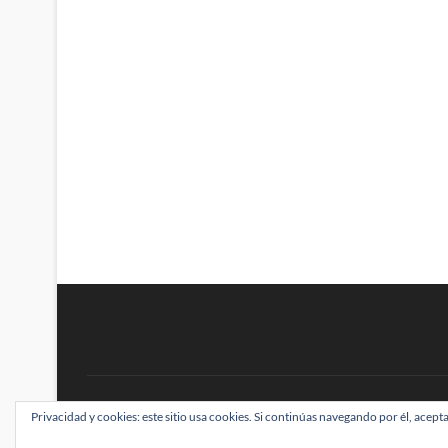
BRAINSTOMPING
Privacidad y cookies: este sitio usa cookies. Si continúas navegando por él, acepta
| Diseñado por:
Theme Freesia
|
WordPress
| ©