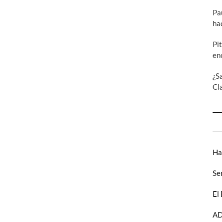
Pa
ha
Pi
en
¿S
Cl
Ha
Se
El
AD