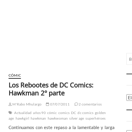
CÓMIC
Los Rebootes de DC Comics:
Hawkman 2º parte
Ca
M'Rabo Mhulargo
07/07/2011
2 comentarios
Actualidad
años 90
cómic
comics
DC
dc comics
golden
age
hawkgirl
hawkman
hawkwoman
silver age
superhéroes
Continuamos con este repaso a la lamentable y larga