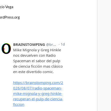
cío Vega
rdPress.org