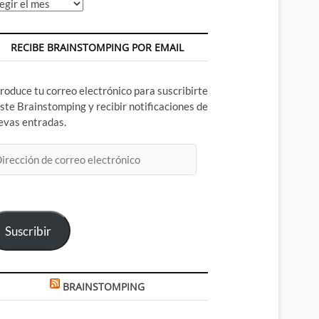
chivos
RECIBE BRAINSTOMPING POR EMAIL
troduce tu correo electrónico para suscribirte
este Brainstomping y recibir notificaciones de
evas entradas.
rección
rreo
ectrónico
Suscribir
BRAINSTOMPING