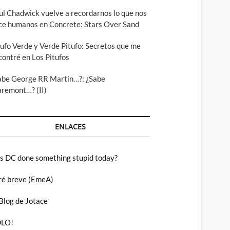
ul Chadwick vuelve a recordarnos lo que nos
ce humanos en Concrete: Stars Over Sand
tufo Verde y Verde Pitufo: Secretos que me
contré en Los Pitufos
abe George RR Martin…?: ¿Sabe
aremont…? (II)
ENLACES
s DC done something stupid today?
ré breve (EmeA)
 Blog de Jotace
LO!