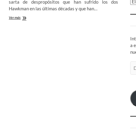
Ar
sarta de despropósitos que han sufrido los dos
Hawkman en las últimas décadas y que han…
Los
Ver más
Rebootes
de
DC
In
Comics:
Hawkman
a 
2º
nu
parte
Di
de
co
el