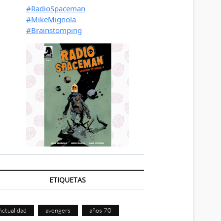
ETIQUETAS
Actualidad
avengers
años 70