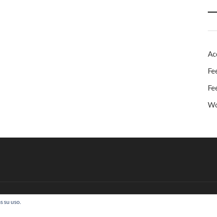
Ac
Fe
Fe
Wo
s su uso.
 Todos los derechos reservados