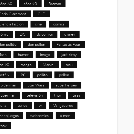
años 80
años 90
Batman
Chris Claremont
Ci-Fi
Ciencia Ficción
cine
comics
cómic
DC
dc comics
disney
don pollito
don pollon
Fantastic Four
flash
humor
image
jack kirby
los 90
manga
Marvel
mcu
netflix
PC
pollito
pollon
spiderman
Star Wars
superhéroes
superman
televisión
thor
tiras
tuna
tunos
tv
Vengadores
videojuegos
webcomics
x-men
xbox