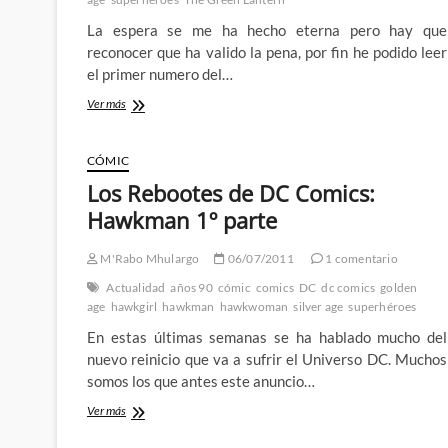
La espera se me ha hecho eterna pero hay que
reconocer que ha valido la pena, por fin he podido leer
el primer numero del…
Primera
Ver más
toma
de
contacto
CÓMIC
con
Los Rebootes de DC Comics:
el
The
Hawkman 1º parte
Green
Lantern
M'Rabo Mhulargo
06/07/2011
1 comentario
de
Grant
Actualidad
años 90
cómic
comics
DC
dc comics
golden
Morrison
age
hawkgirl
hawkman
hawkwoman
silver age
superhéroes
y
En estas últimas semanas se ha hablado mucho del
Liam
Sharp
nuevo reinicio que va a sufrir el Universo DC. Muchos
somos los que antes este anuncio…
Los
Ver más
Rebootes
de