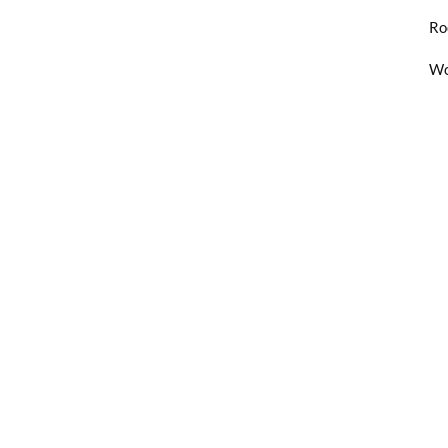
Ro
Wo