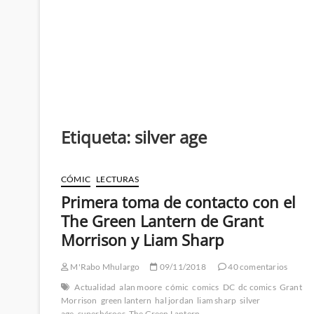
Etiqueta:
silver age
CÓMIC
LECTURAS
Primera toma de contacto con el
The Green Lantern de Grant
Morrison y Liam Sharp
M'Rabo Mhulargo
09/11/2018
40 comentarios
Actualidad
alan moore
cómic
comics
DC
dc comics
Grant
Morrison
green lantern
hal jordan
liam sharp
silver
age
superhéroes
The Green Lantern