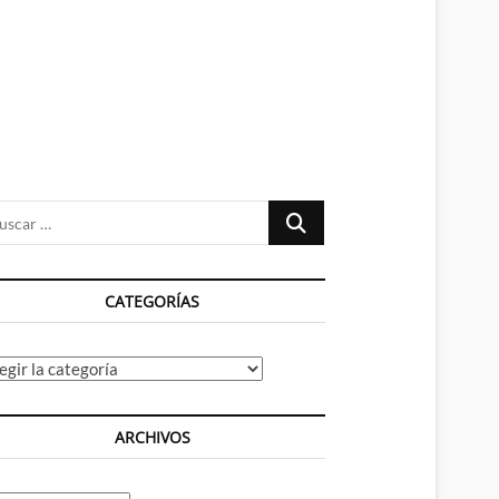
n
ú
Buscar
…
CATEGORÍAS
tegorías
ARCHIVOS