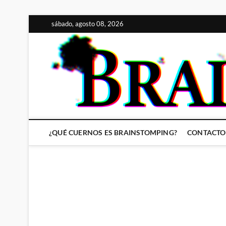
Saltar
sábado, agosto 08, 2026
al
contenido
¿QUÉ CUERNOS ES BRAINSTOMPING?
CONTACTO