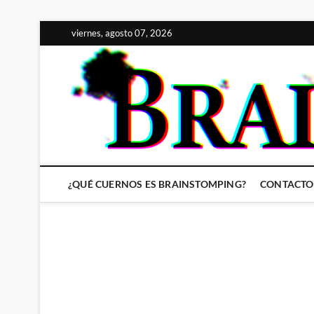
Saltar
viernes, agosto 07, 2026
al
contenido
¿QUÉ CUERNOS ES BRAINSTOMPING?
CONTACTO