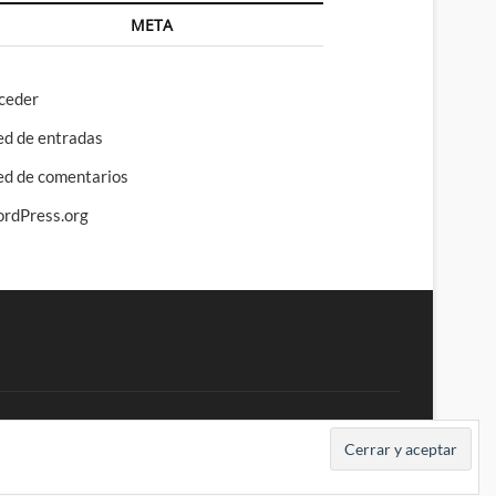
META
ceder
ed de entradas
ed de comentarios
rdPress.org