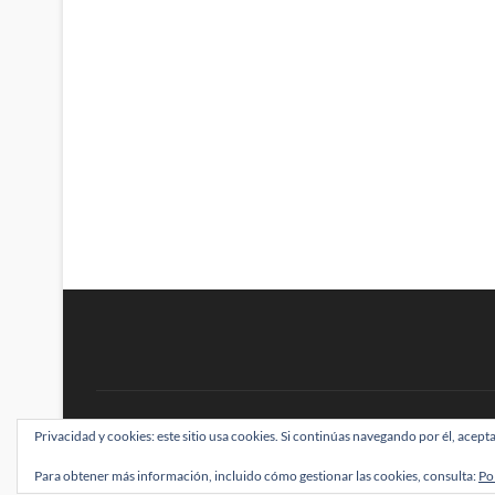
BRAINSTOMPING
Privacidad y cookies: este sitio usa cookies. Si continúas navegando por él, acepta
| Diseñado por:
Theme Freesia
|
WordPress
| ©
Para obtener más información, incluido cómo gestionar las cookies, consulta:
Po