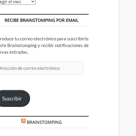
chivos
RECIBE BRAINSTOMPING POR EMAIL
troduce tu correo electrónico para suscribirte
este Brainstomping y recibir notificaciones de
evas entradas.
rección
rreo
ectrónico
Suscribir
BRAINSTOMPING