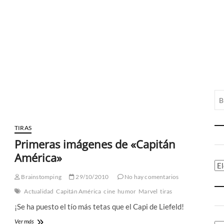
TIRAS
Primeras imágenes de «Capitán
América»
Ca
Brainstomping
29/10/2010
No hay comentarios
Actualidad
Capitán América
cine
humor
Marvel
tiras
¡Se ha puesto el tío más tetas que el Capi de Liefeld!
Primeras
Ver más