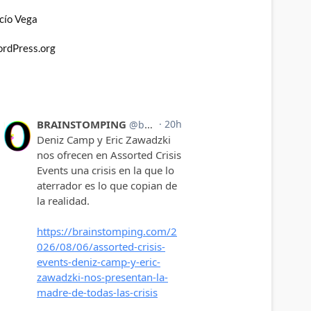
cío Vega
rdPress.org