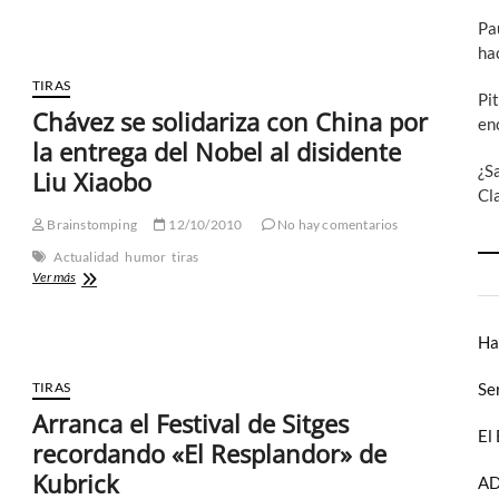
reportaje
Pa
sobre
ha
su
patrimonio
TIRAS
Pi
Chávez se solidariza con China por
en
la entrega del Nobel al disidente
¿S
Liu Xiaobo
Cl
Brainstomping
12/10/2010
No hay comentarios
Actualidad
humor
tiras
Chávez
Ver más
se
solidariza
con
Ha
China
por
Se
TIRAS
la
Arranca el Festival de Sitges
entrega
El
del
recordando «El Resplandor» de
Nobel
Kubrick
al
AD
disidente