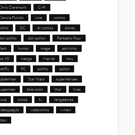
Chris Claremont
Ci-Fi
Ciencia Ficción
cine
comics
cómic
DC
dc comics
disney
don pollito
don pollon
Fantastic Four
flash
humor
image
jack kirby
los 90
manga
Marvel
mcu
netflix
PC
pollito
pollon
spiderman
Star Wars
superhéroes
superman
televisión
thor
tiras
tuna
tunos
tv
Vengadores
videojuegos
webcomics
x-men
xbox