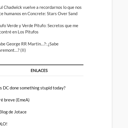
ul Chadwick vuelve a recordarnos lo que nos
ce humanos en Concrete: Stars Over Sand
tufo Verde y Verde Pitufo: Secretos que me
contré en Los Pitufos
abe George RR Martin…?: ¿Sabe
aremont…? (II)
ENLACES
s DC done something stupid today?
ré breve (EmeA)
 Blog de Jotace
LO!