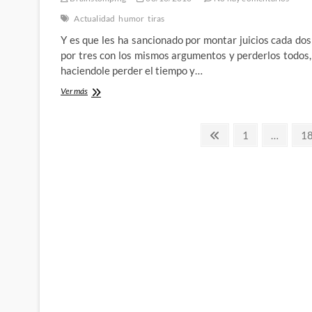
a
los
Actualidad
humor
tiras
usuarios
Y es que les ha sancionado por montar juicios cada dos
por tres con los mismos argumentos y perderlos todos,
haciendole perder el tiempo y…
Un
Ver más
juez
sanciona
Paginación
a
Página
Página
Pá
1
…
1
la
anterior
de
SGAE
por
entradas
acosar
a
una
web
de
descargas