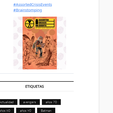
ETIQUETAS
Actualidad
avengers
años 70
años 80
años 90
Batman