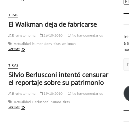
Ar
imágenes
de
«Capitán
TIRAS
América»
El Walkman deja de fabricarse
Brainstomping
26/10/2010
No hay comentarios
In
a 
Actualidad
humor
Sony
tiras
walkman
El
Ver más
nu
Walkman
deja
Di
de
TIRAS
de
fabricarse
Silvio Berlusconi intentó censurar
co
el
el reportaje sobre su patrimonio
Brainstomping
19/10/2010
No hay comentarios
Actualidad
Berlusconi
humor
tiras
Silvio
Ver más
Berlusconi
intentó
censurar
el