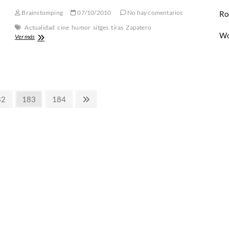
Liu
Brainstomping
07/10/2010
No hay comentarios
Ro
Xiaobo
Actualidad
cine
humor
sitges
tiras
Zapatero
Wo
Arranca
Ver más
el
Festival
de
Sitges
recordando
«El
gina
Página
Página
Página
82
183
184
Resplandor»
siguiente
de
Kubrick