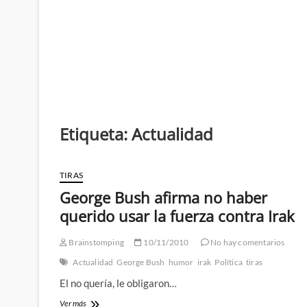
Etiqueta:
Actualidad
TIRAS
George Bush afirma no haber
querido usar la fuerza contra Irak
Brainstomping
10/11/2010
No hay comentarios
Actualidad
George Bush
humor
irak
Política
tiras
El no quería, le obligaron…
George
Ver más