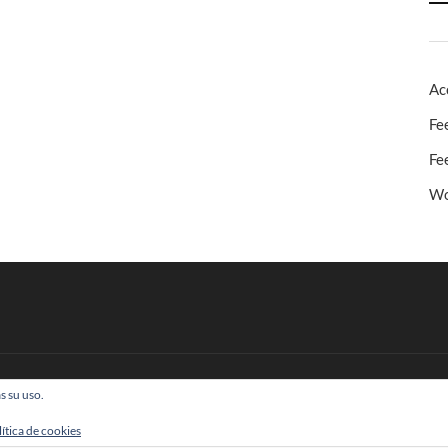
Ac
Fe
Fe
Wo
s su uso.
 Todos los derechos reservados
lítica de cookies