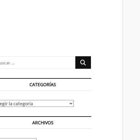
n
ú
Buscar
…
CATEGORÍAS
tegorías
ARCHIVOS