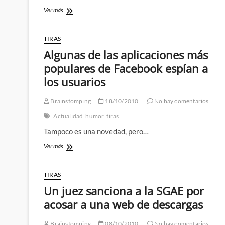
El
Ver más
periódico
del
Vaticano
TIRAS
afirma
Algunas de las aplicaciones más
que
Homer
populares de Facebook espían a
Simpson
los usuarios
es
un
buen
Brainstomping
18/10/2010
No hay comentarios
católico
Actualidad
humor
tiras
a
pesar
Tampoco es una novedad, pero…
de
lo
Algunas
Ver más
mal
de
que
las
trata
aplicaciones
TIRAS
a
más
Un juez sanciona a la SGAE por
Flanders
populares
de
acosar a una web de descargas
Facebook
espían
Brainstomping
08/10/2010
No hay comentarios