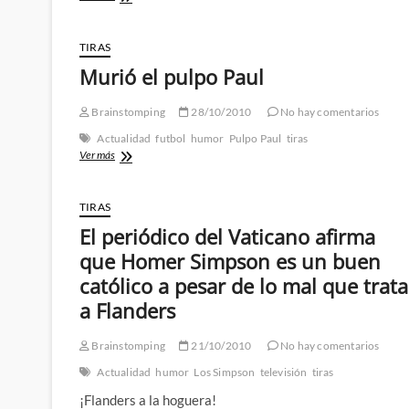
Bush
afirma
no
TIRAS
haber
Murió el pulpo Paul
querido
usar
la
Brainstomping
28/10/2010
No hay comentarios
fuerza
Actualidad
futbol
humor
Pulpo Paul
tiras
contra
Murió
Ver más
Irak
el
pulpo
Paul
TIRAS
El periódico del Vaticano afirma
que Homer Simpson es un buen
católico a pesar de lo mal que trata
a Flanders
Brainstomping
21/10/2010
No hay comentarios
Actualidad
humor
Los Simpson
televisión
tiras
¡Flanders a la hoguera!