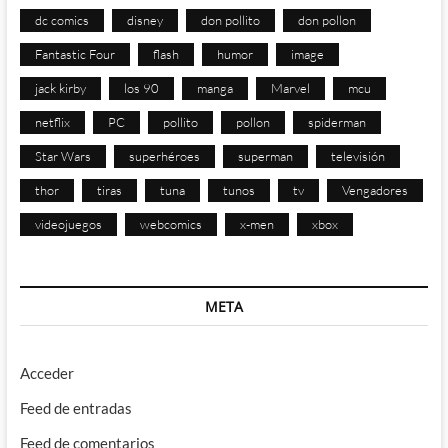
dc comics
disney
don pollito
don pollon
Fantastic Four
flash
humor
image
jack kirby
los 90
manga
Marvel
mcu
netflix
PC
pollito
pollon
spiderman
Star Wars
superhéroes
superman
televisión
thor
tiras
tuna
tunos
tv
Vengadores
videojuegos
webcomics
x-men
xbox
META
Acceder
Feed de entradas
Feed de comentarios