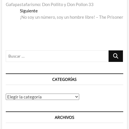
anterior:
Gafapastafarismo: Don Pollito y Don Pollon 33
de
Entrada
Siguiente
entradas
siguiente:
¡No soy un número, soy un hombre libre! – The Prisoner
Buscar
…
CATEGORÍAS
Categorías
ARCHIVOS