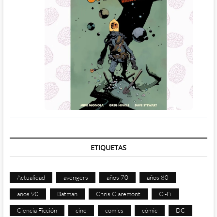
ETIQUETAS
Actualidad
avengers
años 70
años 80
años 90
Batman
Chris Claremont
Ci-Fi
Ciencia Ficción
cine
comics
cómic
DC