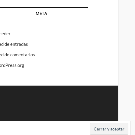
META
ceder
ed de entradas
ed de comentarios
rdPress.org