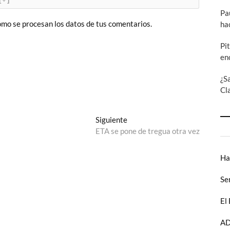
Pa
mo se procesan los datos de tus comentarios.
ha
Pi
en
¿S
Cl
Entrada
Siguiente
siguiente:
ETA se pone de tregua otra vez
Ha
Se
El
AD