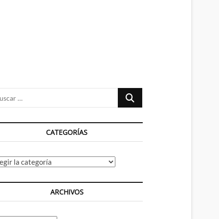
n
ú
Buscar
…
CATEGORÍAS
tegorías
ARCHIVOS