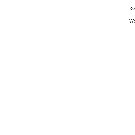
Ro
Wo