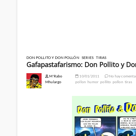
DON POLLITO Y DON POLLÓN
SERIES
TIRAS
Gafapastafarismo: Don Pollito y Do
M'Rabo
10/01/2011
No hay comenta
Mhulargo
pollon
humor
pollito
pollon
tiras