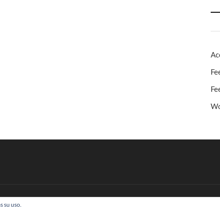
Ac
Fe
Fe
Wo
s su uso.
 Todos los derechos reservados