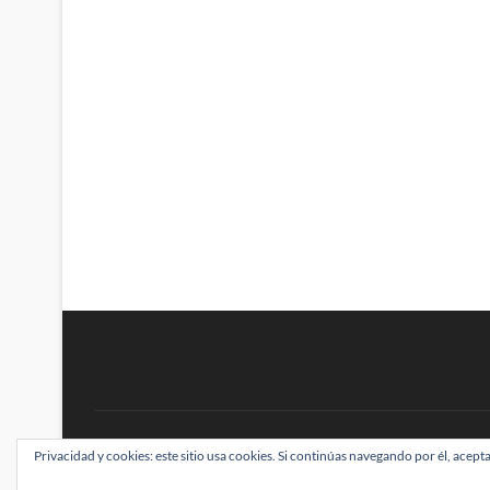
BRAINSTOMPING
Privacidad y cookies: este sitio usa cookies. Si continúas navegando por él, acepta
| Diseñado por:
Theme Freesia
|
WordPress
| ©