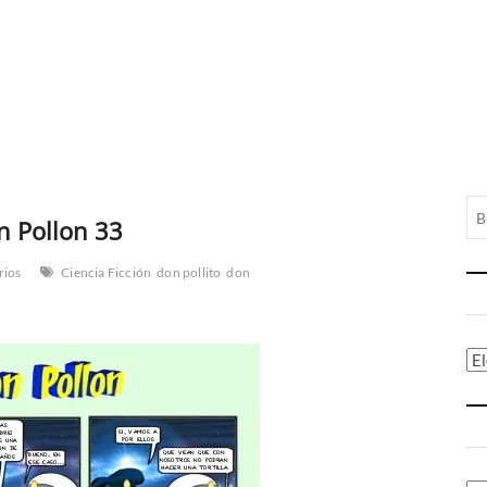
n Pollon 33
rios
Ciencia Ficción
don pollito
don
Ca