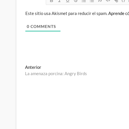
Este sitio usa Akismet para reducir el spam.
Aprende có
0
COMMENTS
Navegación
Entrada
Anterior
anterior:
La amenaza porcina: Angry Birds
de
entradas