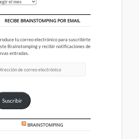
chivos
RECIBE BRAINSTOMPING POR EMAIL
troduce tu correo electrónico para suscribirte
este Brainstomping y recibir notificaciones de
evas entradas.
rección
rreo
ectrónico
Suscribir
BRAINSTOMPING