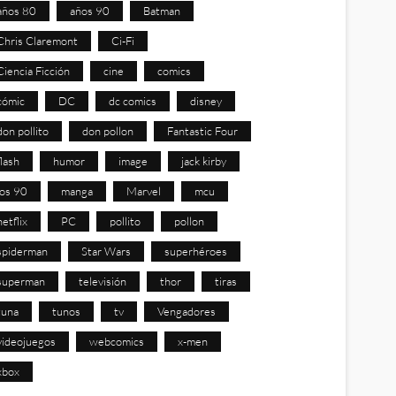
años 80
años 90
Batman
Chris Claremont
Ci-Fi
Ciencia Ficción
cine
comics
cómic
DC
dc comics
disney
don pollito
don pollon
Fantastic Four
flash
humor
image
jack kirby
los 90
manga
Marvel
mcu
netflix
PC
pollito
pollon
spiderman
Star Wars
superhéroes
superman
televisión
thor
tiras
tuna
tunos
tv
Vengadores
videojuegos
webcomics
x-men
xbox