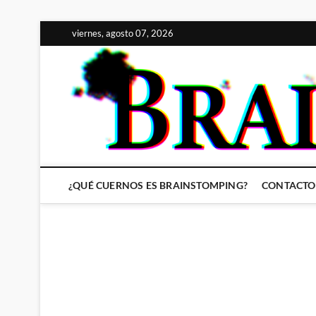
Saltar
viernes, agosto 07, 2026
al
contenido
¿QUÉ CUERNOS ES BRAINSTOMPING?
CONTACTO