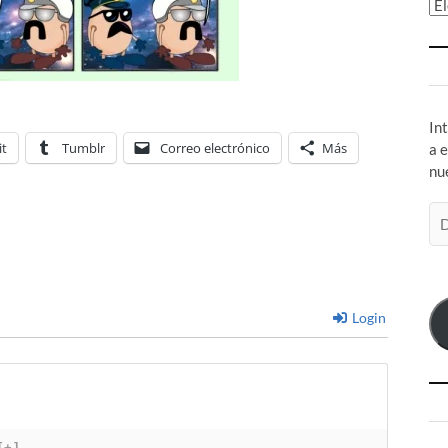
Ar
In
it
Tumblr
Correo electrónico
Más
a 
nu
Di
de
co
el
Login
[+]