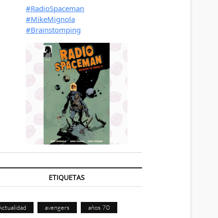
ETIQUETAS
Actualidad
avengers
años 70