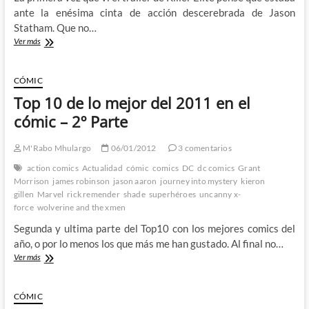
ante la enésima cinta de acción descerebrada de Jason
Statham. Que no…
Killer
Ver más
Elite/Asesinos
de
Elite:
CÓMIC
Menos
Top 10 de lo mejor del 2011 en el
ostias
de
cómic – 2º Parte
lo
que
M'Rabo Mhulargo
06/01/2012
3 comentarios
parecía
action comics
Actualidad
cómic
comics
DC
dc comics
Grant
Morrison
james robinson
jason aaron
journey into mystery
kieron
gillen
Marvel
rick remender
shade
superhéroes
uncanny x-
force
wolverine and the xmen
Segunda y ultima parte del Top10 con los mejores comics del
año, o por lo menos los que más me han gustado. Al final no…
Top
Ver más
10
de
lo
CÓMIC
mejor