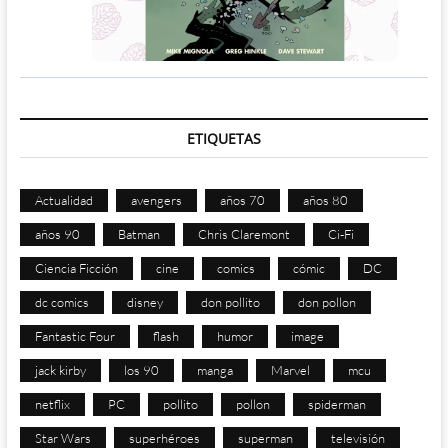
ETIQUETAS
Actualidad
avengers
años 70
años 80
años 90
Batman
Chris Claremont
Ci-Fi
Ciencia Ficción
cine
comics
cómic
DC
dc comics
disney
don pollito
don pollon
Fantastic Four
flash
humor
image
jack kirby
los 90
manga
Marvel
mcu
netflix
PC
pollito
pollon
spiderman
Star Wars
superhéroes
superman
televisión