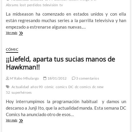
Abrams
lost
perdidos
televisión
tv
La midseason ha comenzado en estados unidos y con ella
están regresando muchas series a la parrilla televisiva y han
empezado a estrenarse algunas nuevas.…
Alcatraz
Ver más
–
Fugándose
de
CÓMIC
la
¡¡Liefeld, aparta tus sucias manos de
isla
a
Hawkman!!
la
manera
M'Rabo Mhulargo
18/01/2012
3 comentarios
de
J.J.
Actualidad
años 90
cómic
comics
DC
dc comics
dc new
Abrams
52
superhéroes
Hoy interrumpimos la programación habitual y damos un
descanso a Junji Ito, que la actualidad manda. Esta semana DC
Comics ha anunciado otro de esos…
¡¡Liefeld,
Ver más
aparta
tus