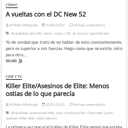
sucias
CÓMIC
manos
A vueltas con el DC New 52
de
Hawkman!!
M'Rabo Mhulargo
13/01/2012
No hay comentarios
Actualidad
años 90
cómic
comics
DC
dc comics
superhéroes
Yo de verdad que trato de no hablar de esto constantemente,
pero es superior a mis fuerzas. Hago como que no existe, miro
para otro…
A
Ver más
vueltas
con
el
CINE Y TV
DC
Killer Elite/Asesinos de Elite: Menos
New
52
ostias de lo que parecía
M'Rabo Mhulargo
12/01/2012
No hay comentarios
Actualidad
asesinos de elite
cine
cine de acción
clive owen
jason
statham
killer elite
robert deniro
La primera vez que vi el tráiler de Killer Elite pensé que estaba