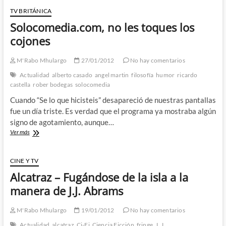
Jonathan
TV BRITÁNICA
Kent:
Solocomedia.com, no les toques los
Dos
tontos
cojones
muy
tontos
M'Rabo Mhulargo
27/01/2012
No hay comentarios
–
1º
Actualidad
alberto casado
angel martin
filosofía
humor
ricardo
Parte
castella
rober bodegas
solocomedia
Cuando “Se lo que hicisteis” desapareció de nuestras pantallas
fue un día triste. Es verdad que el programa ya mostraba algún
signo de agotamiento, aunque…
Solocomedia.com,
Ver más
no
les
toques
CINE Y TV
los
Alcatraz – Fugándose de la isla a la
cojones
manera de J.J. Abrams
M'Rabo Mhulargo
19/01/2012
No hay comentarios
Actualidad
alcatraz
Ci-Fi
Ciencia Ficción
fringe
J. J.