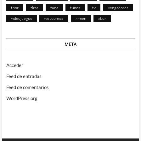
thor
tiras
tuna
tunos
tv
Vengadores
videojuegos
webcomics
x-men
xbox
META
Acceder
Feed de entradas
Feed de comentarios
WordPress.org