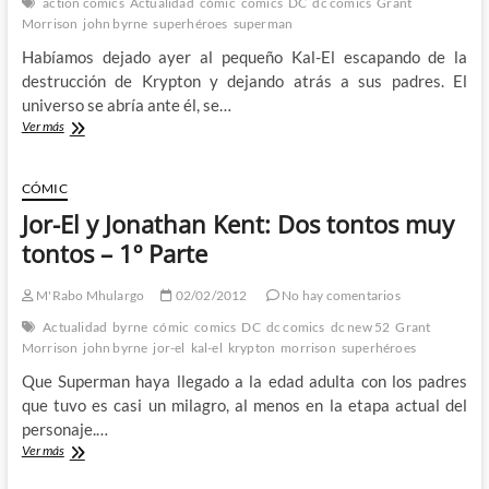
action comics
Actualidad
cómic
comics
DC
dc comics
Grant
Morrison
john byrne
superhéroes
superman
Habíamos dejado ayer al pequeño Kal-El escapando de la
destrucción de Krypton y dejando atrás a sus padres. El
universo se abría ante él, se…
Jor-
Ver más
El
y
Jonathan
CÓMIC
Kent:
Jor-El y Jonathan Kent: Dos tontos muy
Dos
tontos
tontos – 1º Parte
muy
tontos
M'Rabo Mhulargo
02/02/2012
No hay comentarios
–
2º
Actualidad
byrne
cómic
comics
DC
dc comics
dc new 52
Grant
Parte
Morrison
john byrne
jor-el
kal-el
krypton
morrison
superhéroes
Que Superman haya llegado a la edad adulta con los padres
que tuvo es casi un milagro, al menos en la etapa actual del
personaje.…
Jor-
Ver más
El
y