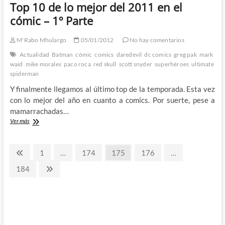
Top 10 de lo mejor del 2011 en el
del
2011
cómic – 1º Parte
en
el
M'Rabo Mhulargo
05/01/2012
No hay comentarios
cómic
–
Actualidad
Batman
cómic
comics
daredevil
dc comics
greg pak
mark
2º
waid
mike morales
paco roca
red skull
scott snyder
superhéroes
ultimate
Parte
spiderman
Y finalmente llegamos al último top de la temporada. Esta vez
con lo mejor del año en cuanto a comics. Por suerte, pese a
mamarrachadas…
Top
Ver más
10
de
Paginación
lo
Página
Página
Página
Página
Página
1
…
174
175
176
…
mejor
anterior
de
del
Página
Página
184
2011
siguiente
entradas
en
el
cómic
–
1º