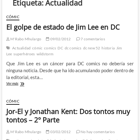
Etiqueta:
Actualidad
CÓMIC
El golpe de estado de Jim Lee en DC
M'Rabo Mhulargo
09/02/2012
7 comentarios
Actualidad
cómic
comics
DC
dc comics
dc new 52
historia
Jim
Lee
superhéroes
wildstorm
Que Jim Lee es un cáncer para DC comics no debería ser
ninguna noticia. Desde que ha ido acumulando poder dentro de
la editorial, esta…
El
Ver más
golpe
de
estado
CÓMIC
de
Jor-El y Jonathan Kent: Dos tontos muy
Jim
Lee
tontos – 2º Parte
en
DC
M'Rabo Mhulargo
03/02/2012
No hay comentarios