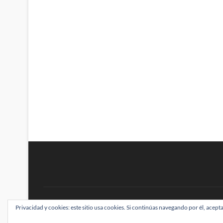
BRAINSTOMPING
Privacidad y cookies: este sitio usa cookies. Si continúas navegando por él, acepta
| Diseñado por:
Theme Freesia
|
WordPress
| ©