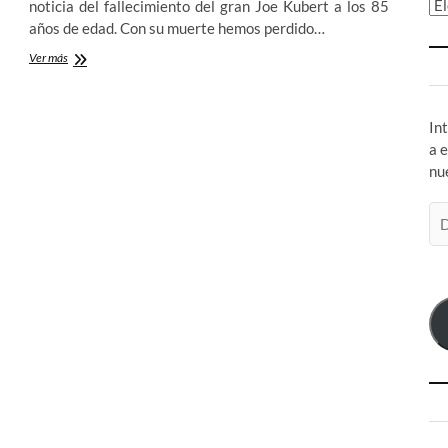
Ar
noticia del fallecimiento del gran Joe Kubert a los 85
años de edad. Con su muerte hemos perdido…
Joe
Ver más
Kubert,
una
Leyenda
In
del
Comic
a 
–
nu
[1926
–
Di
2012]
de
co
el