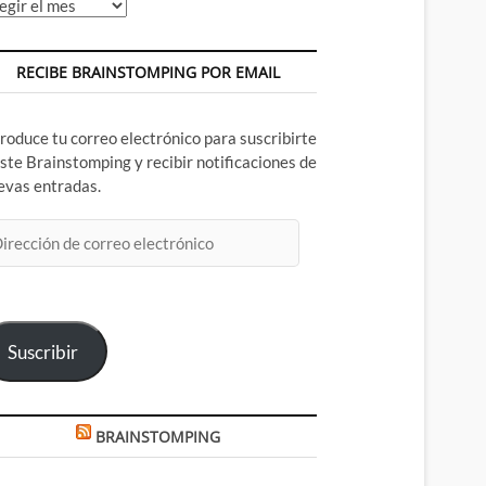
chivos
RECIBE BRAINSTOMPING POR EMAIL
troduce tu correo electrónico para suscribirte
este Brainstomping y recibir notificaciones de
evas entradas.
rección
rreo
ectrónico
Suscribir
BRAINSTOMPING