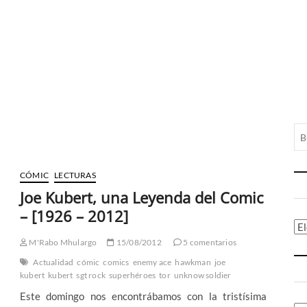
CÓMIC
LECTURAS
Joe Kubert, una Leyenda del Comic
– [1926 – 2012]
Ca
M'Rabo Mhulargo
15/08/2012
5 comentarios
Actualidad
cómic
comics
enemy ace
hawkman
joe
kubert
kubert
sgt rock
superhéroes
tor
unknow soldier
Este domingo nos encontrábamos con la tristísima