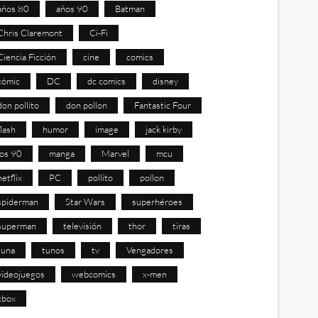
años 80
años 90
Batman
Chris Claremont
Ci-Fi
Ciencia Ficción
cine
comics
cómic
DC
dc comics
disney
don pollito
don pollon
Fantastic Four
flash
humor
image
jack kirby
los 90
manga
Marvel
mcu
netflix
PC
pollito
pollon
spiderman
Star Wars
superhéroes
superman
televisión
thor
tiras
tuna
tunos
tv
Vengadores
videojuegos
webcomics
x-men
xbox