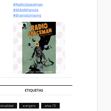
ETIQUETAS
Actualidad
avengers
años 70