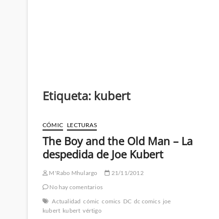
Etiqueta:
kubert
CÓMIC
LECTURAS
The Boy and the Old Man – La
despedida de Joe Kubert
M'Rabo Mhulargo
21/11/2012
No hay comentarios
Actualidad
cómic
comics
DC
dc comics
joe
kubert
kubert
vértigo