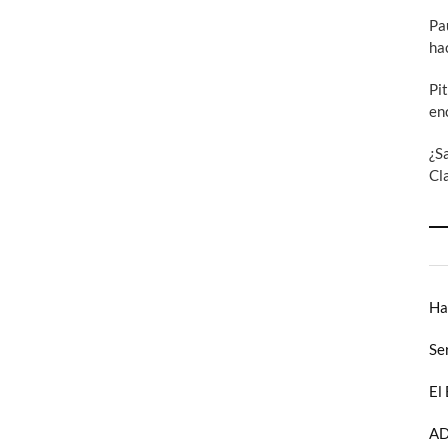
Pa
ha
Pi
en
¿S
Cl
Ha
Se
El
AD