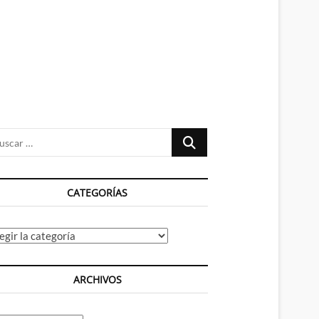
n
ú
Buscar
…
CATEGORÍAS
tegorías
ARCHIVOS