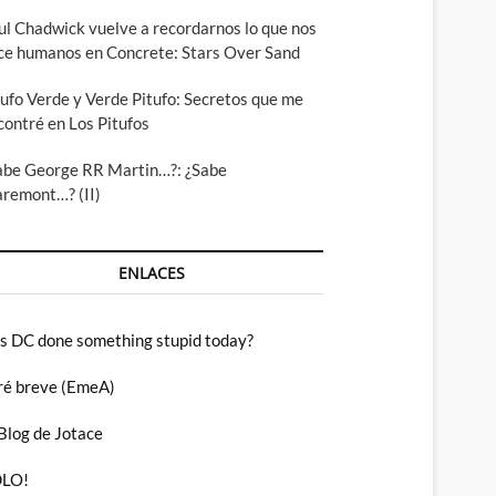
ul Chadwick vuelve a recordarnos lo que nos
ce humanos en Concrete: Stars Over Sand
tufo Verde y Verde Pitufo: Secretos que me
contré en Los Pitufos
abe George RR Martin…?: ¿Sabe
aremont…? (II)
ENLACES
s DC done something stupid today?
ré breve (EmeA)
 Blog de Jotace
LO!