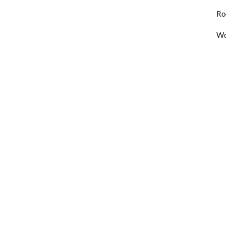
Ro
Wo