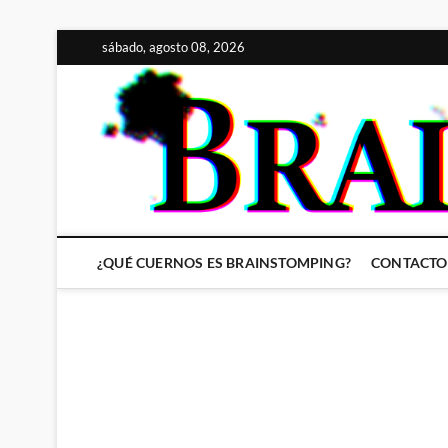
Saltar
sábado, agosto 08, 2026
al
contenido
¿QUÉ CUERNOS ES BRAINSTOMPING?
CONTACTO