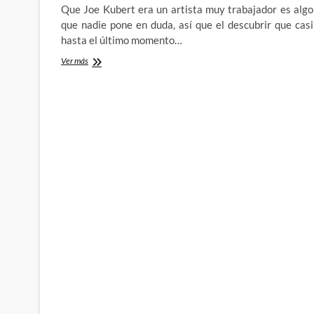
Que Joe Kubert era un artista muy trabajador es algo
que nadie pone en duda, así que el descubrir que casi
hasta el último momento…
The
Ver más
Boy
and
the
Old
Man
–
La
despedida
de
Joe
Kubert