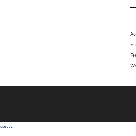
Ac
Fe
Fe
Wo
s su uso.
 Todos los derechos reservados