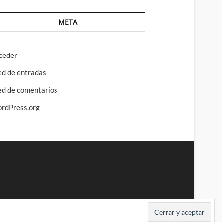
META
ceder
ed de entradas
ed de comentarios
rdPress.org