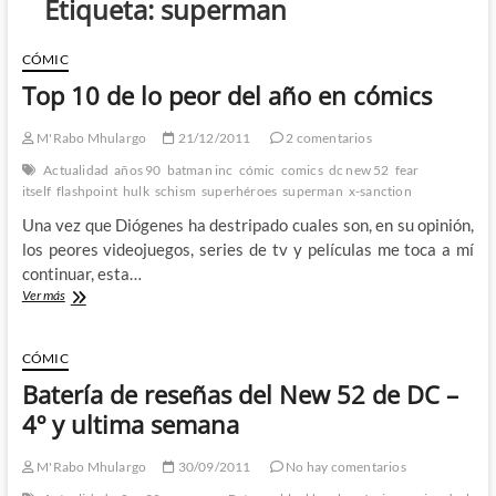
Etiqueta:
superman
CÓMIC
Top 10 de lo peor del año en cómics
M'Rabo Mhulargo
21/12/2011
2 comentarios
Actualidad
años 90
batman inc
cómic
comics
dc new 52
fear
itself
flashpoint
hulk
schism
superhéroes
superman
x-sanction
Una vez que Diógenes ha destripado cuales son, en su opinión,
los peores videojuegos, series de tv y películas me toca a mí
continuar, esta…
Top
Ver más
10
de
lo
CÓMIC
peor
Batería de reseñas del New 52 de DC –
del
año
4º y ultima semana
en
cómics
M'Rabo Mhulargo
30/09/2011
No hay comentarios