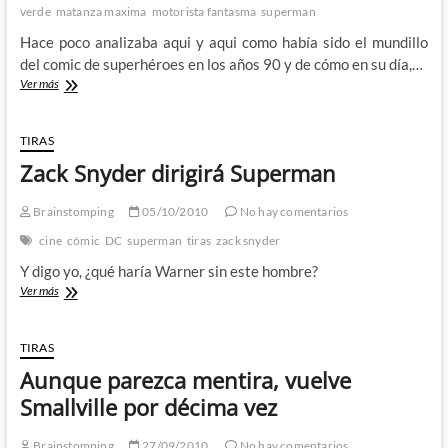
2º
verde
matanza maxima
motorista fantasma
superman
parte.
Hace poco analizaba aqui y aqui como había sido el mundillo
del comic de superhéroes en los años 90 y de cómo en su día,…
Los
Ver más
90
no
es
TIRAS
que
Zack Snyder dirigirá Superman
vuelvan
¡Es
que
Brainstomping
05/10/2010
No hay comentarios
ya
cine
cómic
DC
superman
tiras
zack snyder
están
aquí!
Y digo yo, ¿qué haría Warner sin este hombre?
1º
Zack
Ver más
parte.
Snyder
dirigirá
Superman
TIRAS
Aunque parezca mentira, vuelve
Smallville por décima vez
Brainstomping
27/09/2010
No hay comentarios