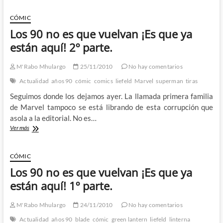
los
peores
CÓMIC
cómics
Los 90 no es que vuelvan ¡Es que ya
de
2010
están aquí! 2º parte.
según
Brainstomping.
M'Rabo Mhulargo
25/11/2010
No hay comentarios
Actualidad
años 90
cómic
comics
liefeld
Marvel
superman
tiras
Seguimos donde los dejamos ayer. La llamada primera familia
de Marvel tampoco se está librando de esta corrupción que
asola a la editorial. No es…
Los
Ver más
90
no
es
CÓMIC
que
Los 90 no es que vuelvan ¡Es que ya
vuelvan
¡Es
están aquí! 1º parte.
que
ya
M'Rabo Mhulargo
24/11/2010
No hay comentarios
están
aquí!
Actualidad
años 90
blade
cómic
green lantern
liefeld
linterna