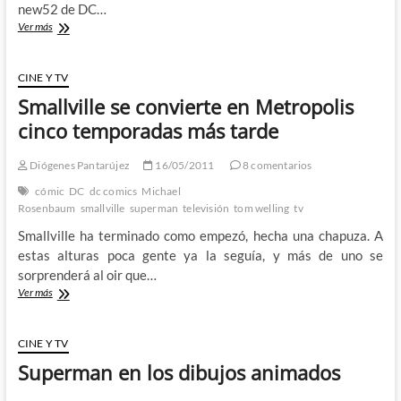
new52 de DC…
Dc
Ver más
New
52:
Action
CINE Y TV
Comics
Smallville se convierte en Metropolis
#1
de
cinco temporadas más tarde
Grant
Morrison
Diógenes Pantarújez
16/05/2011
8 comentarios
–
El
cómic
DC
dc comics
Michael
calvo
Rosenbaum
smallville
superman
televisión
tom welling
tv
por
Smallville ha terminado como empezó, hecha una chapuza. A
fin
vuelve
estas alturas poca gente ya la seguía, y más de uno se
a
sorprenderá al oir que…
saber
Smallville
Ver más
escribir
se
convierte
en
CINE Y TV
Metropolis
Superman en los dibujos animados
cinco
temporadas