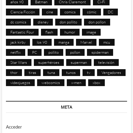
años 90
Batman
Chris Claremont
Ci-Fi
Ciencia Ficción
cine
comics
cómic
DC
dc comics
disney
don pollito
don pollon
Fantastic Four
flash
humor
image
jack kirby
los 90
manga
Marvel
mcu
netflix
PC
pollito
pollon
spiderman
Star Wars
superhéroes
superman
televisión
thor
tiras
tuna
tunos
tv
Vengadores
videojuegos
webcomics
x-men
xbox
META
Acceder