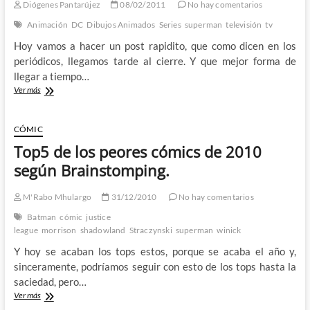
más
Diógenes Pantarújez
08/02/2011
No hay comentarios
tarde
Animación
DC
Dibujos Animados
Series
superman
televisión
tv
Hoy vamos a hacer un post rapidito, que como dicen en los
periódicos, llegamos tarde al cierre. Y que mejor forma de
llegar a tiempo…
Superman
Ver más
en
los
dibujos
CÓMIC
animados
Top5 de los peores cómics de 2010
según Brainstomping.
M'Rabo Mhulargo
31/12/2010
No hay comentarios
Batman
cómic
justice
league
morrison
shadowland
Straczynski
superman
winick
Y hoy se acaban los tops estos, porque se acaba el año y,
sinceramente, podríamos seguir con esto de los tops hasta la
saciedad, pero…
Top5
Ver más
de