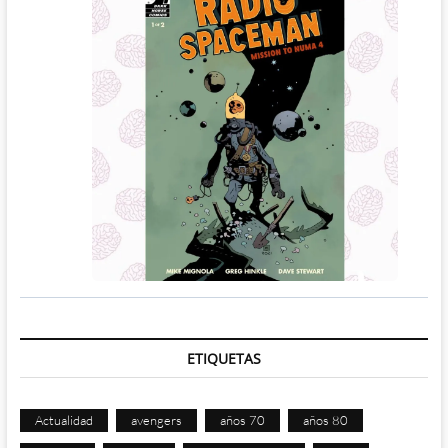
ETIQUETAS
Actualidad
avengers
años 70
años 80