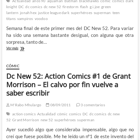
Actualidad
años 90
aquaman
Batman
blackhawks
cómic
comics
dark
knight
DC
dc comics
dc new 52
firestorm
flash
g.i.joe
green
lantern
jonah hex
justice league dark
superhéroes
superman
teen
titans
vampiros
voodoo
Semana final de este primer mes del DC New 52. Para variar
ha sido una semana bastante desigual, con alguna que otra
sorpresa, tanto de…
Batería
Ver más
de
reseñas
del
CÓMIC
New
Dc New 52: Action Comics #1 de Grant
52
de
Morrison – El calvo por fin vuelve a
DC
saber escribir
–
4º
y
M'Rabo Mhulargo
08/09/2011
3 comentarios
ultima
action comics
Actualidad
cómic
comics
DC
dc comics
dc new
semana
52
Grant Morrison
new 52
superhéroes
superman
Ayer sucedió algo que consideraba impensable, algo que no
creí que fuese posible. Me he leído un nº1 de este invento del