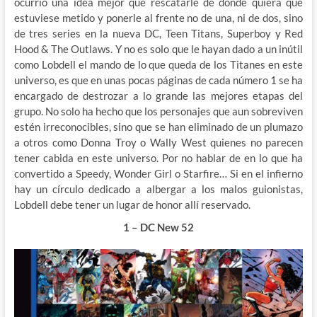
ocurrió una idea mejor que rescatarle de donde quiera que
estuviese metido y ponerle al frente no de una, ni de dos, sino
de tres series en la nueva DC, Teen Titans, Superboy y Red
Hood & The Outlaws. Y no es solo que le hayan dado a un inútil
como Lobdell el mando de lo que queda de los Titanes en este
universo, es que en unas pocas páginas de cada número 1 se ha
encargado de destrozar a lo grande las mejores etapas del
grupo. No solo ha hecho que los personajes que aun sobreviven
estén irreconocibles, sino que se han eliminado de un plumazo
a otros como Donna Troy o Wally West quienes no parecen
tener cabida en este universo. Por no hablar de en lo que ha
convertido a Speedy, Wonder Girl o Starfire… Si en el infierno
hay un círculo dedicado a albergar a los malos guionistas,
Lobdell debe tener un lugar de honor allí reservado.
1 – DC New 52