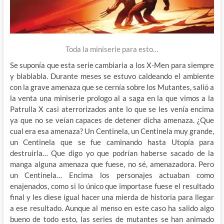
Toda la miniserie para esto…
Se suponía que esta serie cambiaria a los X-Men para siempre
y blablabla. Durante meses se estuvo caldeando el ambiente
con la grave amenaza que se cernía sobre los Mutantes, salió a
la venta una miniserie prologo al a saga en la que vimos a la
Patrulla X casi aterrorizados ante lo que se les venía encima
ya que no se veían capaces de detener dicha amenaza. ¿Que
cual era esa amenaza? Un Centinela, un Centinela muy grande,
un Centinela que se fue caminando hasta Utopía para
destruirla… Que digo yo que podrían haberse sacado de la
manga alguna amenaza que fuese, no sé, amenazadora. Pero
un Centinela… Encima los personajes actuaban como
enajenados, como si lo único que importase fuese el resultado
final y les diese igual hacer una mierda de historia para llegar
a ese resultado. Aunque al menso en este caso ha salido algo
bueno de todo esto, las series de mutantes se han animado