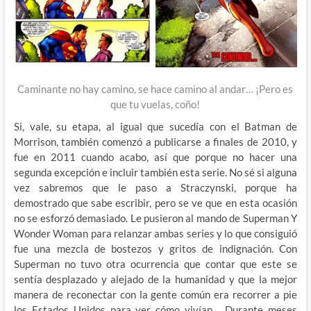
Caminante no hay camino, se hace camino al andar… ¡Pero es
que tu vuelas, coño!
Si, vale, su etapa, al igual que sucedía con el Batman de
Morrison, también comenzó a publicarse a finales de 2010, y
fue en 2011 cuando acabo, así que porque no hacer una
segunda excepción e incluir también esta serie. No sé si alguna
vez sabremos que le paso a Straczynski, porque ha
demostrado que sabe escribir, pero se ve que en esta ocasión
no se esforzó demasiado. Le pusieron al mando de Superman Y
Wonder Woman para relanzar ambas series y lo que consiguió
fue una mezcla de bostezos y gritos de indignación. Con
Superman no tuvo otra ocurrencia que contar que este se
sentía desplazado y alejado de la humanidad y que la mejor
manera de reconectar con la gente común era recorrer a pie
los Estados Unidos para ver cómo vivían… Durante meses