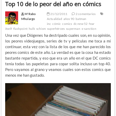
Top 10 de lo peor del año en cómics
M'Rabo
21/12/2011
2 comentarios
Mhulargo
Actualidad
años 90
batman
inc
cómic
comics
dc new 52
fear
itself
flashpoint
hulk
schism
superhéroes
superman
x-sanction
Una vez que Diógenes ha destripado cuales son, en su opinión,
los peores videojuegos, series de tv y películas me toca a mí
continuar, esta vez con la lista de los que me han parecido los
peores comics de este año. La verdad es que la cosa ha estado
bastante repartida, y eso que era un año en el que DC comics
tenía todas las papeletas para copar solita incluso un top 40.
Pero vayamos al grano y veamos cuales son estos comics que
menos me han gustado.