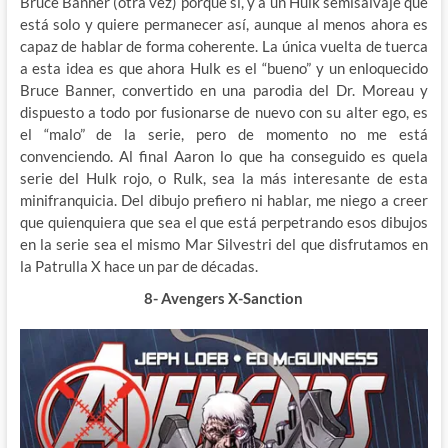
Bruce Banner (otra vez) porque si, y a un Hulk semisalvaje que
está solo y quiere permanecer así, aunque al menos ahora es
capaz de hablar de forma coherente. La única vuelta de tuerca
a esta idea es que ahora Hulk es el “bueno” y un enloquecido
Bruce Banner, convertido en una parodia del Dr. Moreau y
dispuesto a todo por fusionarse de nuevo con su alter ego, es
el “malo” de la serie, pero de momento no me está
convenciendo. Al final Aaron lo que ha conseguido es quela
serie del Hulk rojo, o Rulk, sea la más interesante de esta
minifranquicia. Del dibujo prefiero ni hablar, me niego a creer
que quienquiera que sea el que está perpetrando esos dibujos
en la serie sea el mismo Mar Silvestri del que disfrutamos en
la Patrulla X hace un par de décadas.
8- Avengers X-Sanction