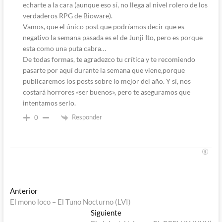
echarte a la cara (aunque eso sí, no llega al nivel rolero de los
verdaderos RPG de Bioware).
Vamos, que el único post que podríamos decir que es
negativo la semana pasada es el de Junji Ito, pero es porque
esta como una puta cabra…
De todas formas, te agradezco tu crítica y te recomiendo
pasarte por aquí durante la semana que viene,porque
publicaremos los posts sobre lo mejor del año. Y sí, nos
costará horrores «ser buenos», pero te aseguramos que
intentamos serlo.
Responder
0
Navegación
Entrada
Anterior
anterior:
El mono loco – El Tuno Nocturno (LVI)
de
Entrada
Siguiente