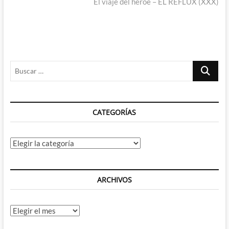
entradas
siguiente:
El viaje del héroe – EL REFLUX (XXX)
Buscar
…
CATEGORÍAS
Categorías
ARCHIVOS
Archivos