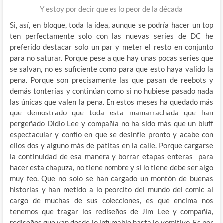
Y estoy por decir que es lo peor de la década
Si, así, en bloque, toda la idea, aunque se podría hacer un top
ten perfectamente solo con las nuevas series de DC he
preferido destacar solo un par y meter el resto en conjunto
para no saturar. Porque pese a que hay unas pocas series que
se salvan, no es suficiente como para que esto haya valido la
pena. Porque son precisamente las que pasan de reebots y
demás tonterías y continúan como si no hubiese pasado nada
las únicas que valen la pena. En estos meses ha quedado más
que demostrado que toda esta mamarrachada que han
pergeñado Didio Lee y compañía no ha sido más que un bluff
espectacular y confío en que se desinfle pronto y acabe con
ellos dos y alguno más de patitas en la calle. Porque cargarse
la continuidad de esa manera y borrar etapas enteras para
hacer esta chapuza, no tiene nombre y si lo tiene debe ser algo
muy feo. Que no solo se han cargado un montón de buenas
historias y han metido a lo peorcito del mundo del comic al
cargo de muchas de sus colecciones, es que encima nos
tenemos que tragar los rediseños de Jim Lee y compañía,
rediseños que van desde lo infumable hasta lo vomitivo. Es por