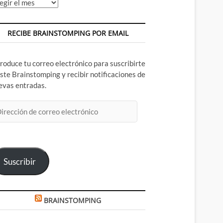
chivos
RECIBE BRAINSTOMPING POR EMAIL
troduce tu correo electrónico para suscribirte
este Brainstomping y recibir notificaciones de
evas entradas.
rección
rreo
ectrónico
Suscribir
BRAINSTOMPING