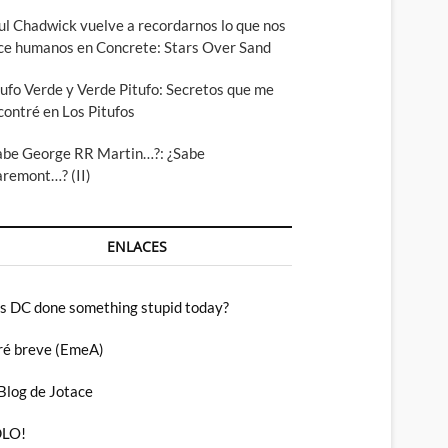
ul Chadwick vuelve a recordarnos lo que nos
ce humanos en Concrete: Stars Over Sand
tufo Verde y Verde Pitufo: Secretos que me
contré en Los Pitufos
abe George RR Martin…?: ¿Sabe
aremont…? (II)
ENLACES
s DC done something stupid today?
ré breve (EmeA)
 Blog de Jotace
LO!