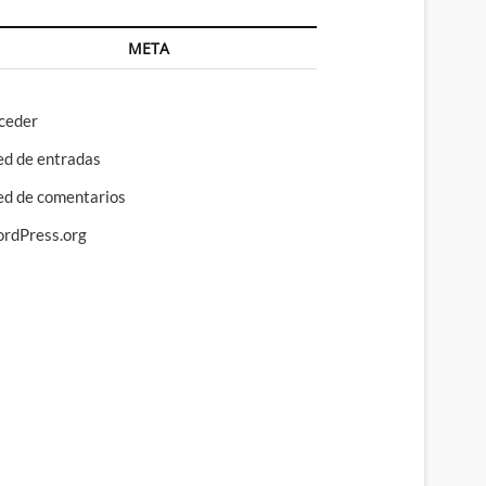
META
ceder
ed de entradas
ed de comentarios
rdPress.org