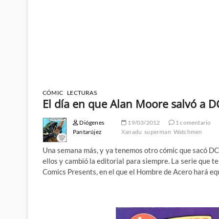
CÓMIC
LECTURAS
El día en que Alan Moore salvó a D
Diógenes
19/03/2012
1 comentario
Pantarújez
Xanadu
superman
Watchmen
Una semana más, y ya tenemos otro cómic que sacó DC
ellos y cambió la editorial para siempre. La serie qu
Comics Presents, en el que el Hombre de Acero hará 