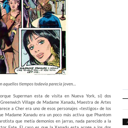
en aquellos tiempos todavía parecía joven…
orque Superman esta de visita en Nueva York, sí) dos
e Greenwich Village de Madame Xanadu, Maestra de Artes
parece a Cher era uno de esos personajes «testigos» de los
nque Madame Xanadu era un poco más activa que Phantom
arotista que metía demonios en jarras, nada parecido a la
ctor Fate. El caso es que la Xanadu esta acoge a los dos