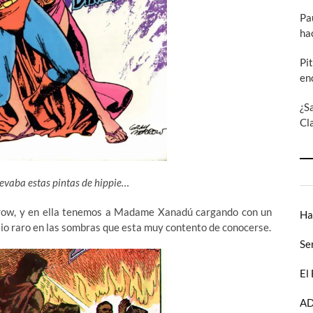
Pa
ha
Pi
en
¿S
Cl
evaba estas pintas de hippie…
rrow, y en ella tenemos a Madame Xanadú
cargando con un
Ha
tio raro en las sombras que esta muy contento de conocerse.
Se
El
AD