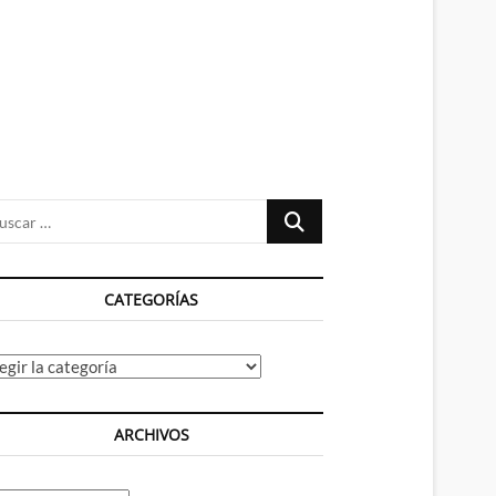
n
ú
Buscar
…
CATEGORÍAS
tegorías
ARCHIVOS