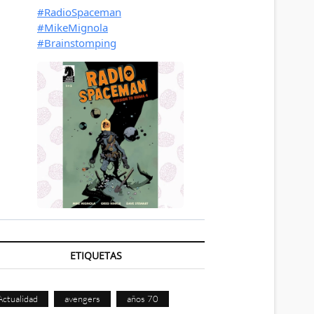
ETIQUETAS
Actualidad
avengers
años 70