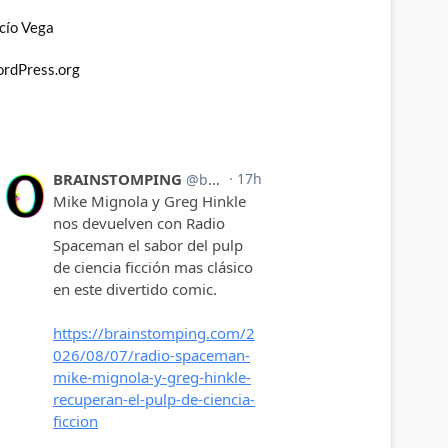
cío Vega
rdPress.org