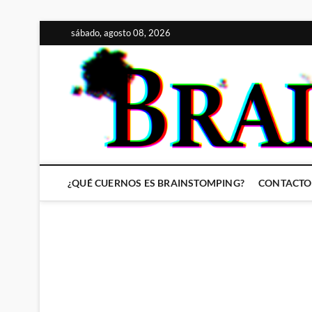
Saltar
sábado, agosto 08, 2026
al
contenido
¿QUÉ CUERNOS ES BRAINSTOMPING?
CONTACTO