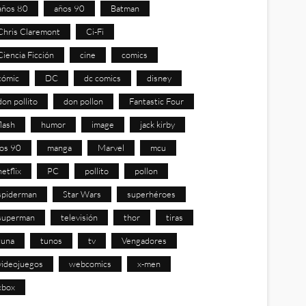
años 80
años 90
Batman
Chris Claremont
Ci-Fi
Ciencia Ficción
cine
comics
cómic
DC
dc comics
disney
don pollito
don pollon
Fantastic Four
flash
humor
image
jack kirby
los 90
manga
Marvel
mcu
netflix
PC
pollito
pollon
spiderman
Star Wars
superhéroes
superman
televisión
thor
tiras
tuna
tunos
tv
Vengadores
videojuegos
webcomics
x-men
xbox