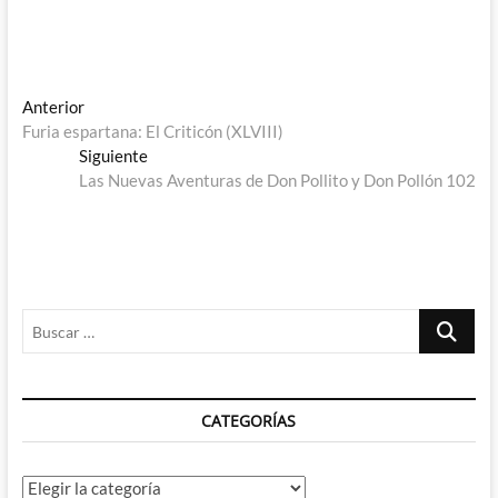
Navegación
Entrada
Anterior
anterior:
Furia espartana: El Criticón (XLVIII)
de
Entrada
Siguiente
entradas
siguiente:
Las Nuevas Aventuras de Don Pollito y Don Pollón 102
Buscar
…
CATEGORÍAS
Categorías