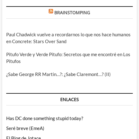
BRAINSTOMPING
Paul Chadwick vuelve a recordarnos lo que nos hace humanos
en Concrete: Stars Over Sand
Pitufo Verde y Verde Pitufo: Secretos que me encontré en Los
Pitufos
¿Sabe George RR Martin…?: ¿Sabe Claremont…? (II)
ENLACES
Has DC done something stupid today?
Seré breve (EmeA)
El Blog de Jotace