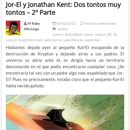
Jor-El y Jonathan Kent: Dos tontos muy
tontos – 2º Parte
M'Rabo
03/02/2012
No hay comentarios
Mhulargo
action
comics
Actualidad
cómic
comics
DC
dc
comics
Grant Morrison
john byrne
superhéroes
superman
Habíamos dejado ayer al pequeño Kal-El escapando de la
destrucción de Krypton y dejando atrás a sus padres. El
universo se abría ante él, se dirigía hacia un territorio
desconocido en el que podía encontrarse cualquier cosa. ¿Se
encontraría tal vez con un padre algo mas espabilado que Jor-
El? Pues no precisamente, estaba claro que el pequeño Kal-El
había nacido gafado.