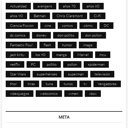
Actualidad
avengers
años 70
años 80
años 90
Batman
Chris Claremont
Ci-Fi
Ciencia Ficción
cine
comics
cómic
DC
dc comics
disney
don pollito
don pollon
Fantastic Four
flash
humor
image
jack kirby
los 90
manga
Marvel
mcu
netflix
PC
pollito
pollon
spiderman
Star Wars
superhéroes
superman
televisión
thor
tiras
tuna
tunos
tv
Vengadores
videojuegos
webcomics
x-men
xbox
META