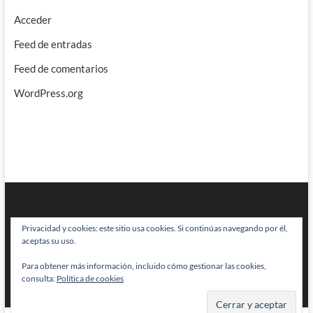
Acceder
Feed de entradas
Feed de comentarios
WordPress.org
Privacidad y cookies: este sitio usa cookies. Si continúas navegando por él,
aceptas su uso.
Para obtener más información, incluido cómo gestionar las cookies,
BRAINSTOMPING
| Diseñado por:
Theme Freesia
|
WordPress
| © Todos
consulta:
Política de cookies
los derechos reservados