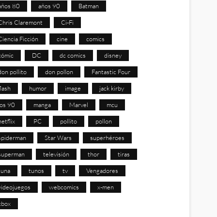
años 80
años 90
Batman
Chris Claremont
Ci-Fi
Ciencia Ficción
cine
comics
cómic
DC
dc comics
disney
don pollito
don pollon
Fantastic Four
flash
humor
image
jack kirby
los 90
manga
Marvel
mcu
netflix
PC
pollito
pollon
spiderman
Star Wars
superhéroes
superman
televisión
thor
tiras
tuna
tunos
tv
Vengadores
videojuegos
webcomics
x-men
xbox