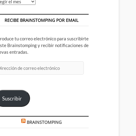
chivos
RECIBE BRAINSTOMPING POR EMAIL
troduce tu correo electrónico para suscribirte
este Brainstomping y recibir notificaciones de
evas entradas.
rección
rreo
ectrónico
Suscribir
BRAINSTOMPING