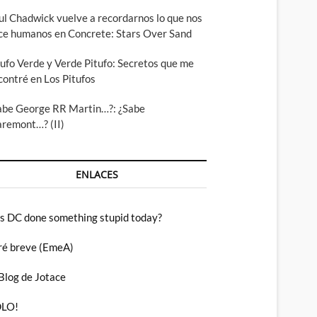
ul Chadwick vuelve a recordarnos lo que nos
ce humanos en Concrete: Stars Over Sand
tufo Verde y Verde Pitufo: Secretos que me
contré en Los Pitufos
abe George RR Martin…?: ¿Sabe
aremont…? (II)
ENLACES
s DC done something stupid today?
ré breve (EmeA)
 Blog de Jotace
LO!