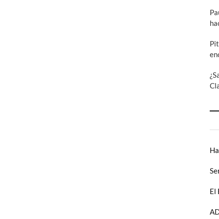
Pa
ha
Pi
en
¿S
Cl
Ha
Se
El
AD