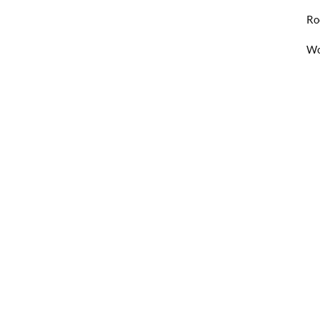
Ro
Wo