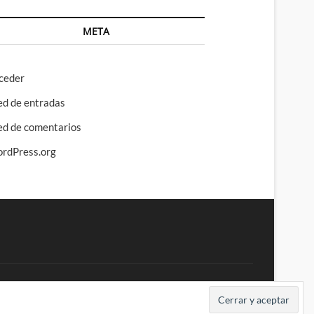
META
ceder
ed de entradas
ed de comentarios
rdPress.org