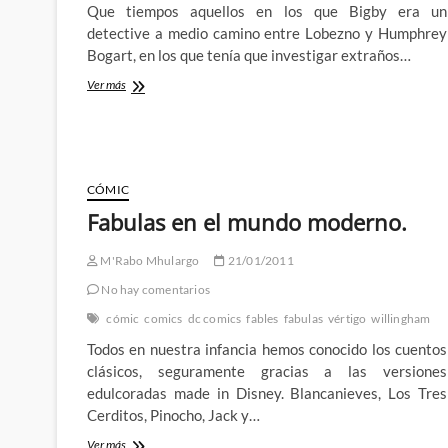
Que tiempos aquellos en los que Bigby era un
detective a medio camino entre Lobezno y Humphrey
Bogart, en los que tenía que investigar extraños…
Las
Ver más
fábulas
de
Bill
Willingham
animadas:
CÓMIC
Fables
–
Fabulas en el mundo moderno.
The
Wolf
M'Rabo Mhulargo
21/01/2011
Among
Us
No hay comentarios
cómic
comics
dc comics
fables
fabulas
vértigo
willingham
Todos en nuestra infancia hemos conocido los cuentos
clásicos, seguramente gracias a las versiones
edulcoradas made in Disney. Blancanieves, Los Tres
Cerditos, Pinocho, Jack y…
Fabulas
Ver más