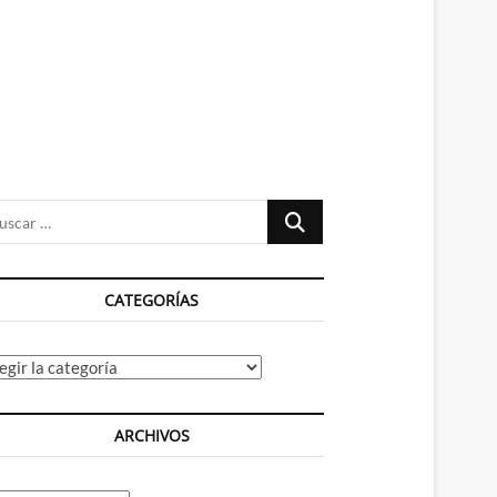
n
ú
Buscar
…
CATEGORÍAS
tegorías
ARCHIVOS