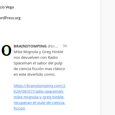
cío Vega
rdPress.org