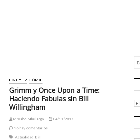
CINE Y TV
CÓMIC
Grimm y Once Upon a Time:
Haciendo Fabulas sin Bill
Ca
Willingham
M'Rabo Mhulargo
04/11/2011
No hay comentarios
Actualidad
Bill