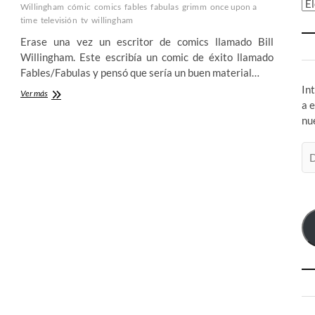
Ar
Willingham
cómic
comics
fables
fabulas
grimm
once upon a
time
televisión
tv
willingham
Erase una vez un escritor de comics llamado Bill
Willingham. Este escribía un comic de éxito llamado
Fables/Fabulas y pensó que sería un buen material…
In
Grimm
Ver más
a 
y
Once
nu
Upon
a
Di
Time:
de
Haciendo
co
Fabulas
sin
el
Bill
Willingham