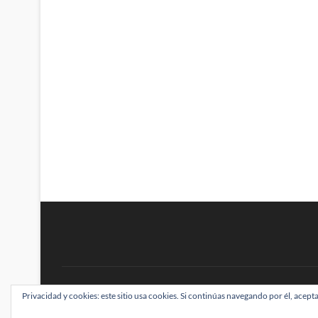
BRAINSTOMPING
Privacidad y cookies: este sitio usa cookies. Si continúas navegando por él, acepta
| Diseñado por:
Theme Freesia
|
WordPress
| ©