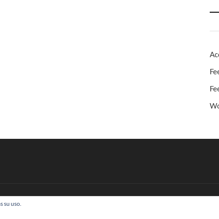
Ac
Fe
Fe
Wo
s su uso.
 Todos los derechos reservados