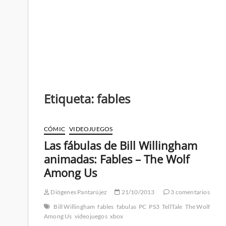
Etiqueta:
fables
CÓMIC
VIDEOJUEGOS
Las fábulas de Bill Willingham
animadas: Fables – The Wolf
Among Us
Diógenes Pantarújez
21/10/2013
3 comentarios
Bill Willingham
fables
fabulas
PC
PS3
TellTale
The Wolf
Among Us
videojuegos
xbox