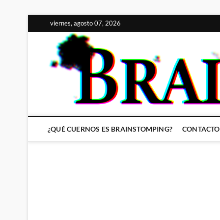
Saltar
viernes, agosto 07, 2026
al
contenido
¿QUÉ CUERNOS ES BRAINSTOMPING?
CONTACTO