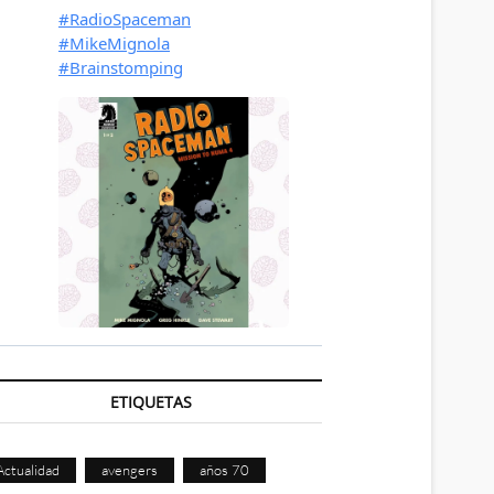
ETIQUETAS
Actualidad
avengers
años 70