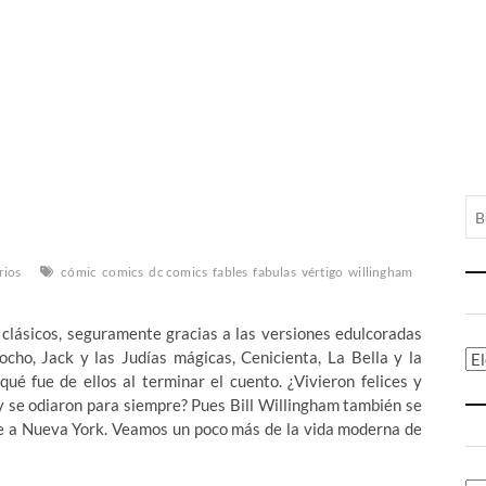
rios
cómic
comics
dc comics
fables
fabulas
vértigo
willingham
 clásicos, seguramente gracias a las versiones edulcoradas
ocho, Jack y las Judías mágicas, Cenicienta, La Bella y la
Ca
 fue de ellos al terminar el cuento. ¿Vivieron felices y
 y se odiaron para siempre? Pues Bill Willingham también se
e a Nueva York. Veamos un poco más de la vida moderna de