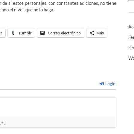
an de si estos personajes, con constantes adiciones, no tiene
ndo el nivel, que no lo haga.
Ac
it
Tumblr
Correo electrónico
Más
Fe
Fe
Wo
Login
[+]