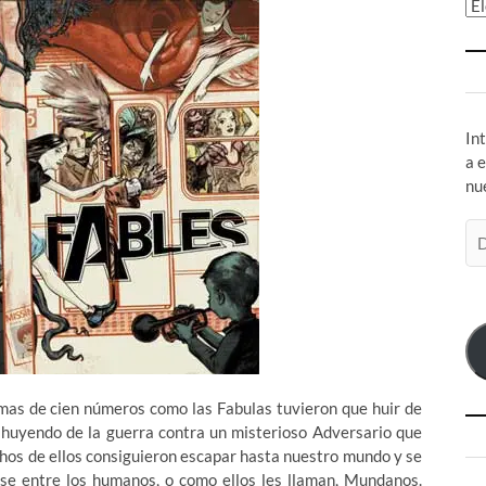
Ar
In
a 
nu
Di
de
co
el
mas de cien números como las Fabulas tuvieron que huir de
 huyendo de la guerra contra un misterioso Adversario que
hos de ellos consiguieron escapar hasta nuestro mundo y se
se entre los humanos, o como ellos les llaman, Mundanos.