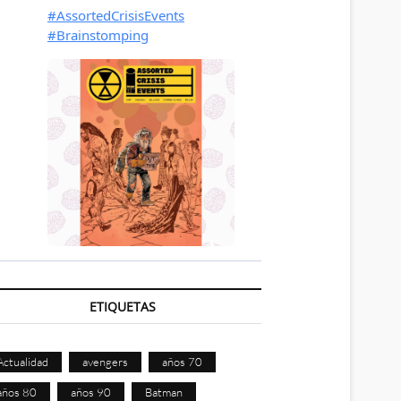
ETIQUETAS
Actualidad
avengers
años 70
años 80
años 90
Batman