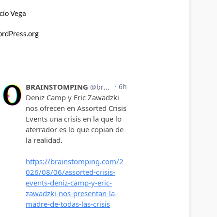
cío Vega
rdPress.org