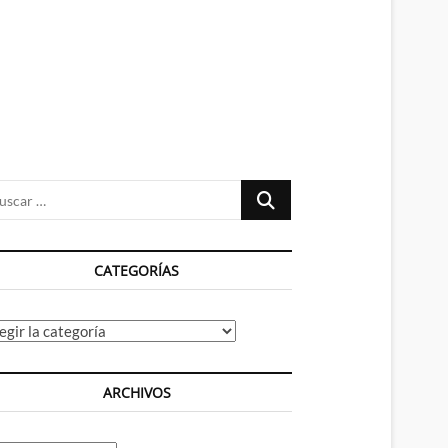
n
ú
Buscar
…
CATEGORÍAS
tegorías
ARCHIVOS