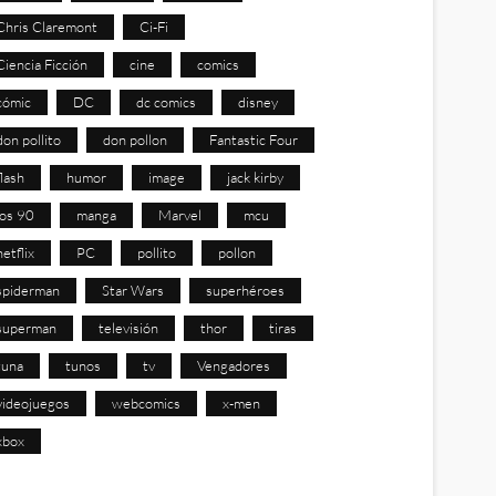
Chris Claremont
Ci-Fi
Ciencia Ficción
cine
comics
cómic
DC
dc comics
disney
don pollito
don pollon
Fantastic Four
flash
humor
image
jack kirby
los 90
manga
Marvel
mcu
netflix
PC
pollito
pollon
spiderman
Star Wars
superhéroes
superman
televisión
thor
tiras
tuna
tunos
tv
Vengadores
videojuegos
webcomics
x-men
xbox