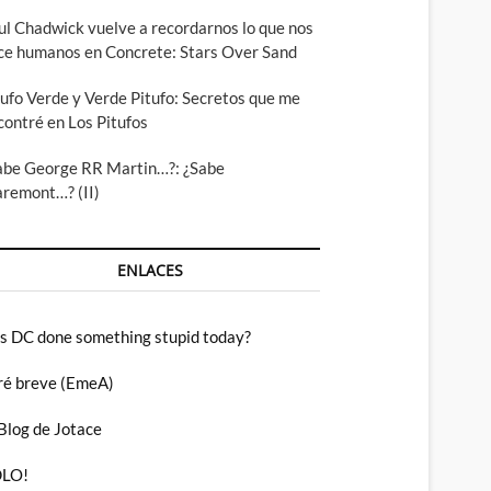
ul Chadwick vuelve a recordarnos lo que nos
ce humanos en Concrete: Stars Over Sand
tufo Verde y Verde Pitufo: Secretos que me
contré en Los Pitufos
abe George RR Martin…?: ¿Sabe
aremont…? (II)
ENLACES
s DC done something stupid today?
ré breve (EmeA)
 Blog de Jotace
LO!