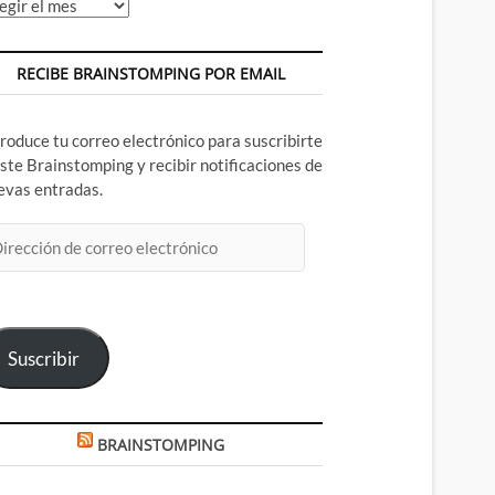
chivos
RECIBE BRAINSTOMPING POR EMAIL
troduce tu correo electrónico para suscribirte
este Brainstomping y recibir notificaciones de
evas entradas.
rección
rreo
ectrónico
Suscribir
BRAINSTOMPING