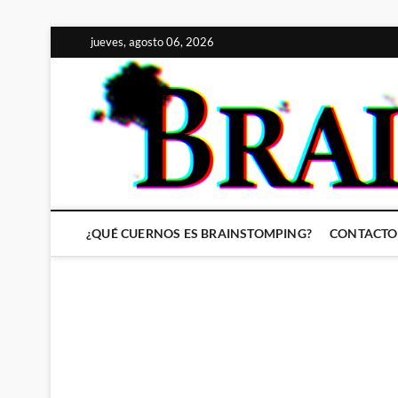
Saltar
jueves, agosto 06, 2026
al
contenido
¿QUÉ CUERNOS ES BRAINSTOMPING?
CONTACTO