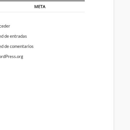
META
ceder
ed de entradas
ed de comentarios
rdPress.org