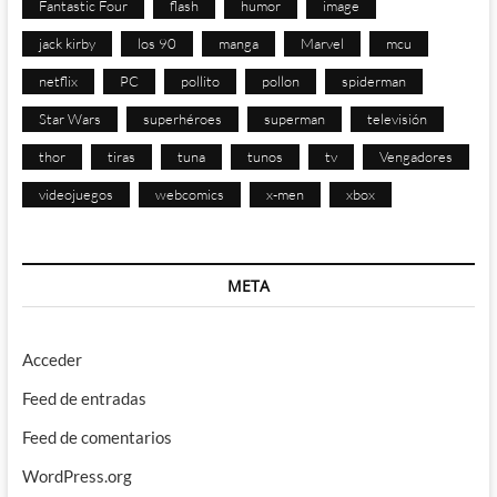
Fantastic Four
flash
humor
image
jack kirby
los 90
manga
Marvel
mcu
netflix
PC
pollito
pollon
spiderman
Star Wars
superhéroes
superman
televisión
thor
tiras
tuna
tunos
tv
Vengadores
videojuegos
webcomics
x-men
xbox
META
Acceder
Feed de entradas
Feed de comentarios
WordPress.org