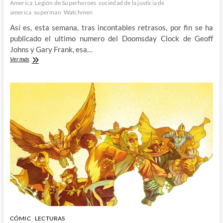
America
Legión de Superheroes
sociedad de la justicia de
america
superman
Watchmen
Así es, esta semana, tras incontables retrasos, por fin se ha
publicado el ultimo numero del Doomsday Clock de Geoff
Johns y Gary Frank, esa…
Doomsday
Ver más
Clock
–
Para
este
viaje
no
hacían
falta
estas
alforjas
CÓMIC
LECTURAS