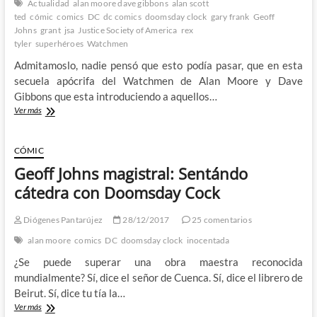
Actualidad
alan moore dave gibbons
alan scott
mano
ted
cómic
comics
DC
dc comics
doomsday clock
gary frank
Geoff
de
Johns
grant
jsa
Justice Society of America
rex
Scott
tyler
superhéroes
Watchmen
Snyder
Admitamoslo, nadie pensó que esto podía pasar, que en esta
secuela apócrifa del Watchmen de Alan Moore y Dave
Gibbons que esta introduciendo a aquellos…
Doomsday
Ver más
Clock…
¿Y
el
CÓMIC
regreso
Geoff Johns magistral: Sentándo
de
la
cátedra con Doomsday Cock
JSA?
Diógenes Pantarújez
28/12/2017
25 comentarios
alan moore
comics
DC
doomsday clock
inocentada
¿Se puede superar una obra maestra reconocida
mundialmente? Sí, dice el señor de Cuenca. Sí, dice el librero de
Beirut. Sí, dice tu tía la…
Geoff
Ver más