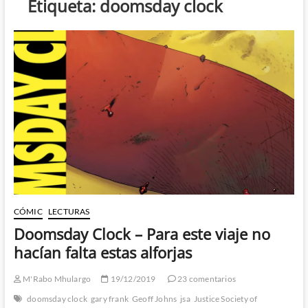
Etiqueta:
doomsday clock
CÓMIC
LECTURAS
Doomsday Clock – Para este viaje no
hacían falta estas alforjas
M'Rabo Mhulargo
19/12/2019
23 comentarios
doomsday clock
gary frank
Geoff Johns
jsa
Justice Society of