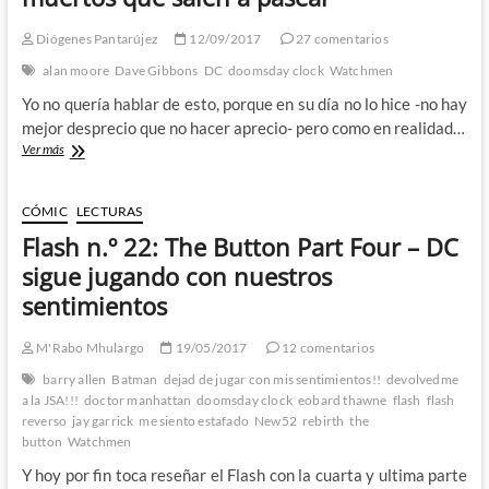
que
Geoff
Diógenes Pantarújez
12/09/2017
27 comentarios
Johns
cree
alan moore
Dave Gibbons
DC
doomsday clock
Watchmen
que
Yo no quería hablar de esto, porque en su día no lo hice -no hay
necesitamos
mejor desprecio que no hacer aprecio- pero como en realidad…
Doomsday
Ver más
Clock:
Sobre
Watchmen
CÓMIC
LECTURAS
y
Flash n.º 22: The Button Part Four – DC
muertos
que
sigue jugando con nuestros
salen
sentimientos
a
pasear
M'Rabo Mhulargo
19/05/2017
12 comentarios
barry allen
Batman
dejad de jugar con mis sentimientos!!
devolvedme
a la JSA!!!
doctor manhattan
doomsday clock
eobard thawne
flash
flash
reverso
jay garrick
me siento estafado
New52
rebirth
the
button
Watchmen
Y hoy por fin toca reseñar el Flash con la cuarta y ultima parte