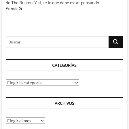
de The Button. Y si, se lo que debe estar pensando…
Flash
Ver más
n.º
22:
The
Button
Part
Buscar
Four
–
…
DC
sigue
jugando
CATEGORÍAS
con
nuestros
sentimientos
Categorías
ARCHIVOS
Archivos