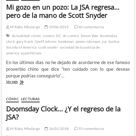
Mi gozo en un pozo: La JSA regresa…
pero de la mano de Scott Snyder
M'Rabo Mhulargo
19/06/2019
60 comentarios
Actualidad
cómic
comics
DC
dc comics
Doom War
doomsday
clock
gary frank
Geoff Johnns
hawkman
james robinson
jsa
Justice
Society of America
scott snyder
sociedad de la justicia de
america
superhéroes
En los últimos días no he dejado de acordarme de ese famoso
proverbio chino que dice “ten cuidado con lo que deseas
porque podrías conseguirlo”…
Mi
Ver más
gozo
en
un
CÓMIC
LECTURAS
pozo:
Doomsday Clock… ¿Y el regreso de la
La
JSA
JSA?
regresa…
pero
M'Rabo Mhulargo
26/01/2018
55 comentarios
de
la