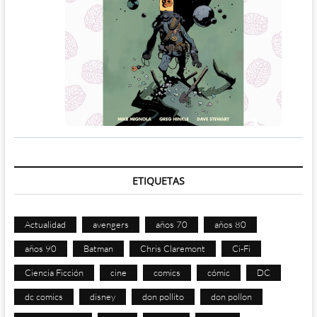
ETIQUETAS
Actualidad
avengers
años 70
años 80
años 90
Batman
Chris Claremont
Ci-Fi
Ciencia Ficción
cine
comics
cómic
DC
dc comics
disney
don pollito
don pollon