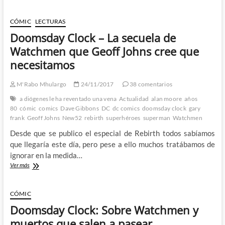
Johns
magistral:
Sentándo
CÓMIC
LECTURAS
cátedra
Doomsday Clock – La secuela de
con
Doomsday
Watchmen que Geoff Johns cree que
Cock
necesitamos
M'Rabo Mhulargo
24/11/2017
38 comentarios
a diógenes le ha reventado una vena
Actualidad
alan moore
años
80
cómic
comics
Dave Gibbons
DC
dc comics
doomsday clock
gary
frank
Geoff Johns
New52
rebirth
superhéroes
superman
Watchmen
Desde que se publico el especial de Rebirth todos sabíamos
que llegaría este día, pero pese a ello muchos tratábamos de
ignorar en la medida…
Doomsday
Ver más
Clock
–
La
CÓMIC
secuela
Doomsday Clock: Sobre Watchmen y
de
Watchmen
muertos que salen a pasear