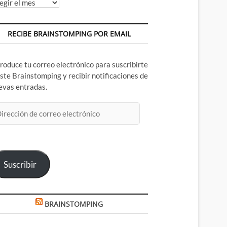
chivos
RECIBE BRAINSTOMPING POR EMAIL
troduce tu correo electrónico para suscribirte
este Brainstomping y recibir notificaciones de
evas entradas.
rección
rreo
ectrónico
Suscribir
BRAINSTOMPING