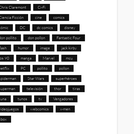
Chris Claremont
Ci-Fi
Ciencia Ficción
cine
comics
cómic
DC
dc comics
disney
don pollito
don pollon
Fantastic Four
flash
humor
image
jack kirby
los 90
manga
Marvel
mcu
netflix
PC
pollito
pollon
spiderman
Star Wars
superhéroes
superman
televisión
thor
tiras
tuna
tunos
tv
Vengadores
videojuegos
webcomics
x-men
xbox