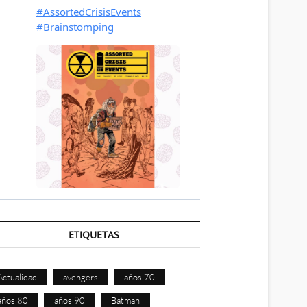
ETIQUETAS
Actualidad
avengers
años 70
años 80
años 90
Batman