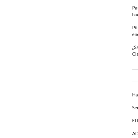
Pa
ha
Pi
en
¿S
Cl
Ha
Se
El
AD