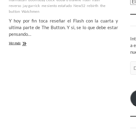
Ar
reverso
jay garrick
me siento estafado
New52
rebirth
the
button
Watchmen
Y hoy por fin toca reseñar el Flash con la cuarta y
ultima parte de The Button. Y si, se lo que debe estar
pensando…
In
Flash
Ver más
a 
n.º
nu
22:
The
Di
Button
Part
de
Four
co
–
el
DC
sigue
jugando
con
nuestros
sentimientos