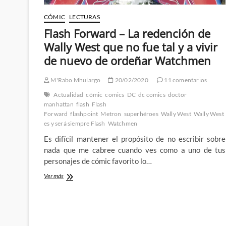
CÓMIC
LECTURAS
Flash Forward – La redención de
Wally West que no fue tal y a vivir
de nuevo de ordeñar Watchmen
M'Rabo Mhulargo
20/02/2020
11 comentarios
Actualidad
cómic
comics
DC
dc comics
doctor
manhattan
flash
Flash
Forward
flashpoint
Metron
superhéroes
Wally West
Wally West
es y será siempre Flash
Watchmen
Es difícil mantener el propósito de no escribir sobre
nada que me cabree cuando ves como a uno de tus
personajes de cómic favorito lo…
Flash
Ver más
Forward
–
La
redención
de