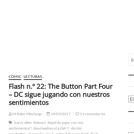
CÓMIC
LECTURAS
Flash n.º 22: The Button Part Four
– DC sigue jugando con nuestros
Ca
sentimientos
M'Rabo Mhulargo
19/05/2017
12 comentarios
barry allen
Batman
dejad de jugar con mis
sentimientos!!
devolvedme a la JSA!!!
doctor
manhattan
doomsday clock
eobard thawne
flash
flash