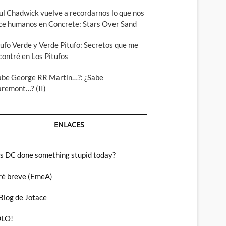
ul Chadwick vuelve a recordarnos lo que nos
ce humanos en Concrete: Stars Over Sand
tufo Verde y Verde Pitufo: Secretos que me
contré en Los Pitufos
abe George RR Martin…?: ¿Sabe
aremont…? (II)
ENLACES
s DC done something stupid today?
ré breve (EmeA)
 Blog de Jotace
LO!