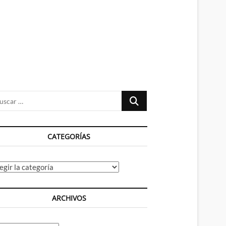
n
ú
Buscar
…
CATEGORÍAS
tegorías
ARCHIVOS