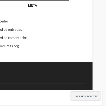
META
ceder
ed de entradas
ed de comentarios
rdPress.org