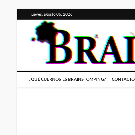
Saltar
jueves, agosto 06, 2026
al
contenido
¿QUÉ CUERNOS ES BRAINSTOMPING?
CONTACTO