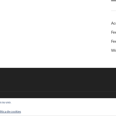
Ac
Fe
Fe
Wo
s su uso.
 Todos los derechos reservados
lítica de cookies