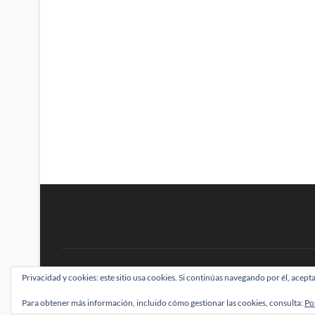
BRAINSTOMPING
Privacidad y cookies: este sitio usa cookies. Si continúas navegando por él, acepta
| Diseñado por:
Theme Freesia
|
WordPress
| ©
Para obtener más información, incluido cómo gestionar las cookies, consulta:
Po