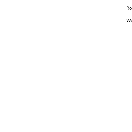
Ro
Wo