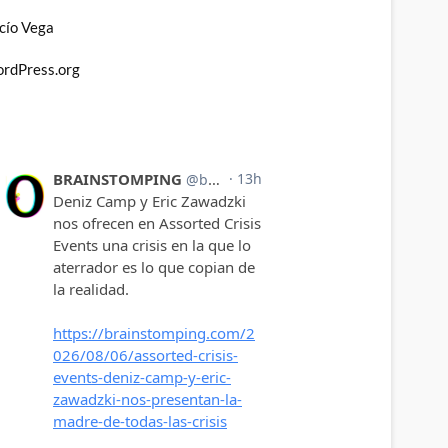
cío Vega
rdPress.org