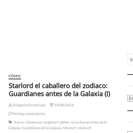
CÓMIC
Starlord el caballero del zodiaco:
Guardianes antes de la Galaxia (I)
Ca
Diógenes Pantarújez
19/08/2014
No hay comentarios
byrne
claremont
englehart
giffen
Guardianes antes de la
Galaxia
Guardianes de la Galaxia
Moench
starlord