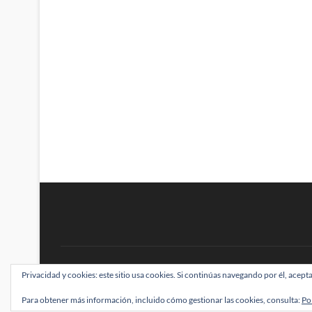
BRAINSTOMPING
Privacidad y cookies: este sitio usa cookies. Si continúas navegando por él, acepta
| Diseñado por:
Theme Freesia
|
WordPress
| ©
Para obtener más información, incluido cómo gestionar las cookies, consulta:
Po