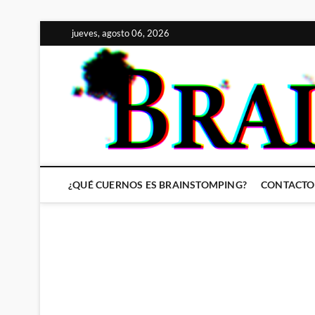
Saltar
jueves, agosto 06, 2026
al
contenido
¿QUÉ CUERNOS ES BRAINSTOMPING?
CONTACTO