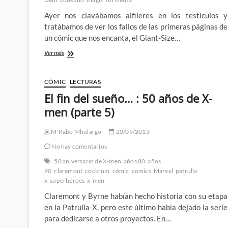
Ayer nos clavábamos alfileres en los testículos y
tratábamos de ver los fallos de las primeras páginas de
un cómic que nos encanta, el Giant-Size…
El
Ver más
Profesor
Xavier
en
CÓMIC
LECTURAS
Giant-
El fin del sueño… : 50 años de X-
Size
X-
men (parte 5)
Men
#1
M'Rabo Mhulargo
20/09/2013
(II):
Sólo
No hay comentarios
pueden
50 aniversario de X-men
años 80
años
hacerte
90
claremont
cockrum
cómic
comics
Marvel
patrulla
daño
x
superhéroes
los
x-men
que
Claremont y Byrne habían hecho historia con su etapa
más
en la Patrulla-X, pero este último había dejado la serie
te
quieren
para dedicarse a otros proyectos. En…