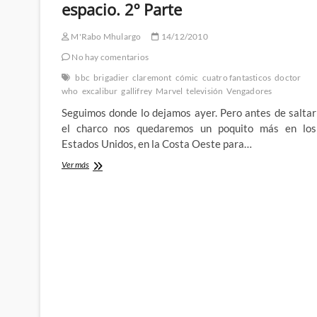
Marvel
espacio. 2º Parte
ni
Wonder
M'Rabo Mhulargo
14/12/2010
Woman
(II):
No hay comentarios
El
bbc
brigadier
claremont
cómic
cuatro fantasticos
doctor
elefante
who
excalibur
gallifrey
Marvel
televisión
Vengadores
rosa
Seguimos donde lo dejamos ayer. Pero antes de saltar
el charco nos quedaremos un poquito más en los
Estados Unidos, en la Costa Oeste para…
Doctor
Ver más
Who
fuera
de
su
tiempo
y
espacio.
2º
Parte