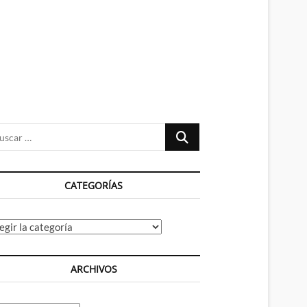
n
ú
Buscar
…
CATEGORÍAS
tegorías
ARCHIVOS