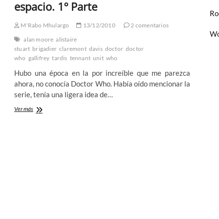
Marvel
espacio. 1º Parte
ni
Ro
Wonder
M'Rabo Mhulargo
13/12/2010
2 comentarios
Woman
Wo
(I):
alan moore
alistaire
Los
stuart
brigadier
claremont
davis
doctor
doctor
locos
who
gallifrey
tardis
tennant
unit
who
años
Hubo una época en la por increíble que me parezca
70
ahora, no conocía Doctor Who. Había oído mencionar la
serie, tenía una ligera idea de…
Doctor
Ver más
Who
fuera
de
su
tiempo
y
espacio.
1º
Parte