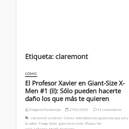
Etiqueta:
claremont
CÓMIC
El Profesor Xavier en Giant-Size X-
Men #1 (II): Sólo pueden hacerte
daño los que más te quieren
Diógenes Pantarújez
27/01/2015
15 comentarios
claremont
cockrum
Coloso
este tebeo nos gusta más que a tí y
lo sabes
Fuego Solar
giant size x-men
Illyana
len
wein
Lobezno
Magik
tormenta