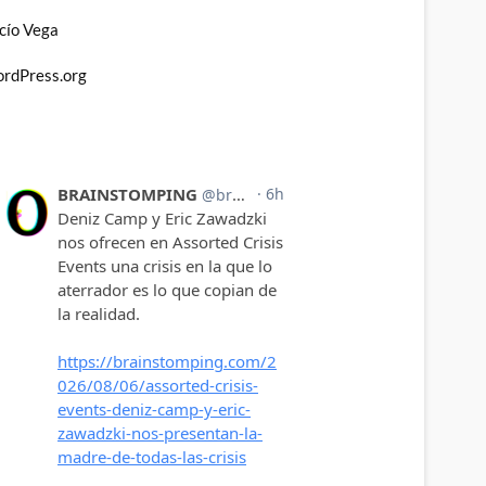
cío Vega
rdPress.org