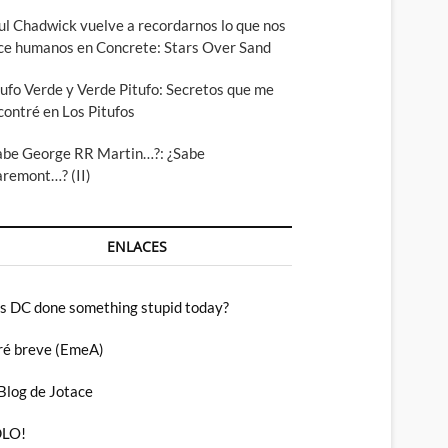
ul Chadwick vuelve a recordarnos lo que nos
ce humanos en Concrete: Stars Over Sand
tufo Verde y Verde Pitufo: Secretos que me
contré en Los Pitufos
abe George RR Martin…?: ¿Sabe
aremont…? (II)
ENLACES
s DC done something stupid today?
ré breve (EmeA)
 Blog de Jotace
LO!