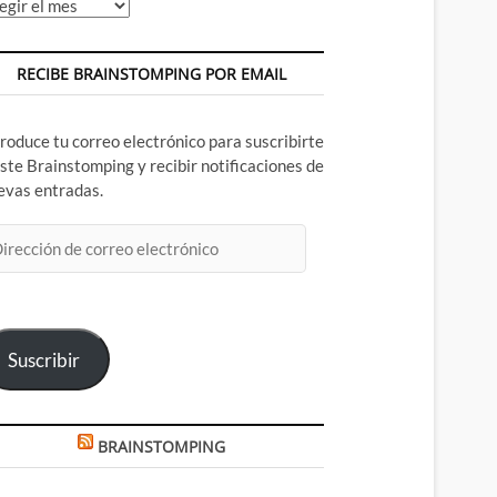
chivos
RECIBE BRAINSTOMPING POR EMAIL
troduce tu correo electrónico para suscribirte
este Brainstomping y recibir notificaciones de
evas entradas.
rección
rreo
ectrónico
Suscribir
BRAINSTOMPING