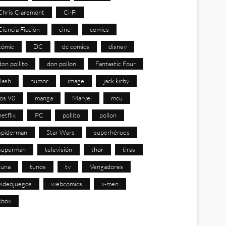
Chris Claremont
Ci-Fi
Ciencia Ficción
cine
comics
cómic
DC
dc comics
disney
don pollito
don pollon
Fantastic Four
flash
humor
image
jack kirby
los 90
manga
Marvel
mcu
netflix
PC
pollito
pollon
spiderman
Star Wars
superhéroes
superman
televisión
thor
tiras
tuna
tunos
tv
Vengadores
videojuegos
webcomics
x-men
xbox