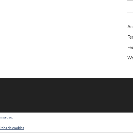
Ac
Fe
Fe
Wo
s su uso.
 Todos los derechos reservados
lítica de cookies