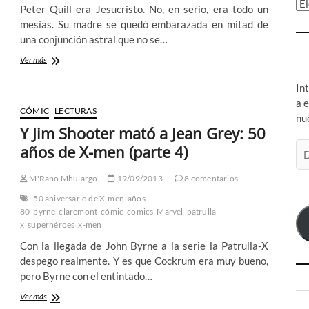
Ar
Peter Quill era Jesucristo. No, en serio, era todo un
mesías. Su madre se quedó embarazada en mitad de
una conjunción astral que no se…
Starlord
Ver más
el
caballero
In
del
a 
zodiaco:
CÓMIC
LECTURAS
nu
Guardianes
Y Jim Shooter mató a Jean Grey: 50
antes
Di
de
años de X-men (parte 4)
la
de
Galaxia
co
M'Rabo Mhulargo
19/09/2013
8 comentarios
(I)
el
50 aniversario de X-men
años
80
byrne
claremont
cómic
comics
Marvel
patrulla
x
superhéroes
x-men
Con la llegada de John Byrne a la serie la Patrulla-X
despego realmente. Y es que Cockrum era muy bueno,
pero Byrne con el entintado…
Y
Ver más
Jim