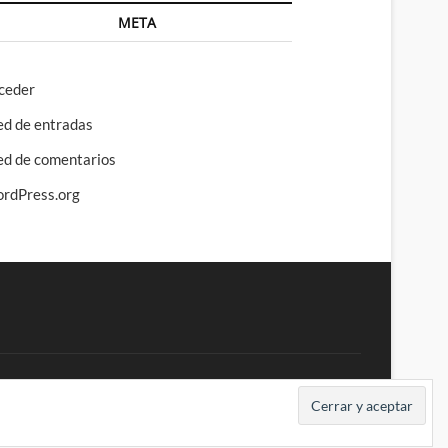
META
ceder
ed de entradas
ed de comentarios
rdPress.org