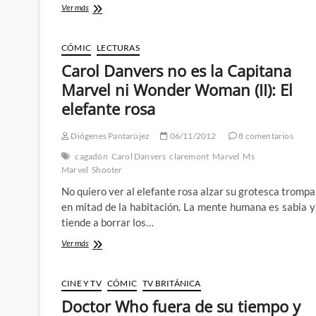
El
Ver más
fin
del
sueño…
CÓMIC
LECTURAS
:
Carol Danvers no es la Capitana
50
años
Marvel ni Wonder Woman (II): El
de
elefante rosa
X-
men
(parte
Diógenes Pantarújez
06/11/2012
8 comentarios
5)
cagadón
Carol Danvers
claremont
Marvel
Ms
Marvel
Shooter
No quiero ver al elefante rosa alzar su grotesca trompa
en mitad de la habitación. La mente humana es sabia y
tiende a borrar los…
Carol
Ver más
Danvers
no
es
CINE Y TV
CÓMIC
TV BRITÁNICA
la
Doctor Who fuera de su tiempo y
Capitana