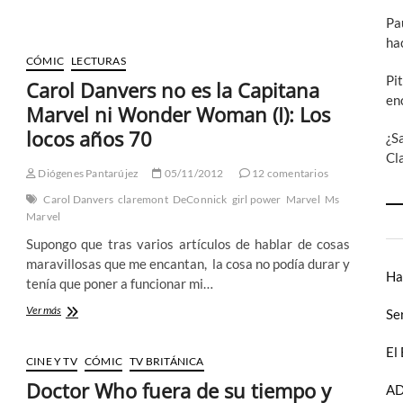
Shooter
Pa
mató
ha
a
CÓMIC
LECTURAS
Jean
Pi
Grey:
Carol Danvers no es la Capitana
50
en
Marvel ni Wonder Woman (I): Los
años
de
locos años 70
¿S
X-
Cl
men
Diógenes Pantarújez
05/11/2012
12 comentarios
(parte
4)
Carol Danvers
claremont
DeConnick
girl power
Marvel
Ms
Marvel
Supongo que tras varios artículos de hablar de cosas
maravillosas que me encantan, la cosa no podía durar y
Ha
tenía que poner a funcionar mi…
Carol
Ver más
Se
Danvers
no
El
es
CINE Y TV
CÓMIC
TV BRITÁNICA
la
Doctor Who fuera de su tiempo y
AD
Capitana