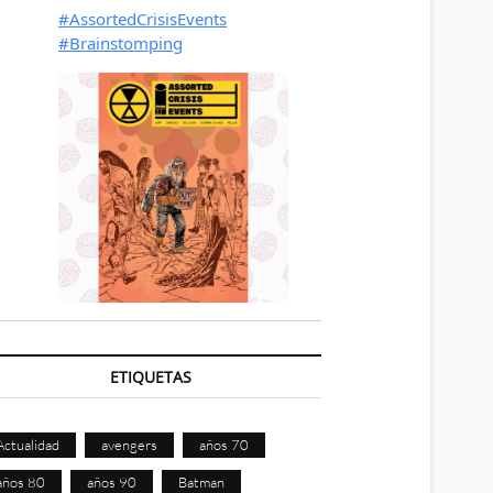
ETIQUETAS
Actualidad
avengers
años 70
años 80
años 90
Batman