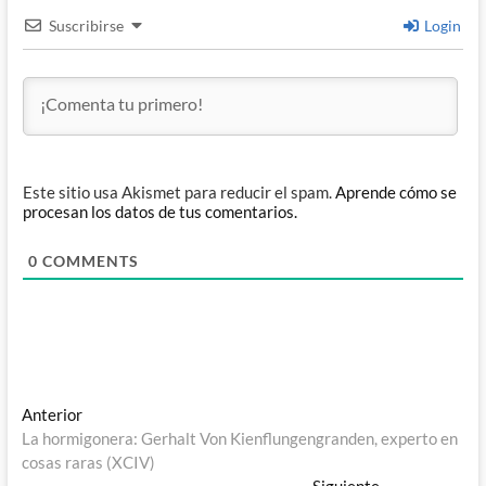
Suscribirse
Login
Este sitio usa Akismet para reducir el spam.
Aprende cómo se
procesan los datos de tus comentarios.
0
COMMENTS
Navegación
Entrada
Anterior
anterior:
La hormigonera: Gerhalt Von Kienflungengranden, experto en
de
cosas raras (XCIV)
Entrada