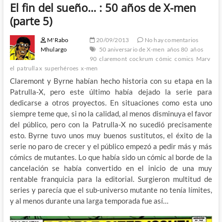
El fin del sueño… : 50 años de X-men
(parte 5)
M'Rabo
20/09/2013
No hay comentarios
Mhulargo
50 aniversario de X-men
años 80
años
90
claremont
cockrum
cómic
comics
Marv
el
patrulla x
superhéroes
x-men
Claremont y Byrne habían hecho historia con su etapa en la
Patrulla-X, pero este último había dejado la serie para
dedicarse a otros proyectos. En situaciones como esta uno
siempre teme que, si no la calidad, al menos disminuya el favor
del público, pero con la Patrulla-X no sucedió precisamente
esto. Byrne tuvo unos muy buenos sustitutos, el éxito de la
serie no paro de crecer y el público empezó a pedir más y más
cómics de mutantes. Lo que había sido un cómic al borde de la
cancelación se había convertido en el inicio de una muy
rentable franquicia para la editorial. Surgieron multitud de
series y parecía que el sub-universo mutante no tenía límites,
y al menos durante una larga temporada fue así…