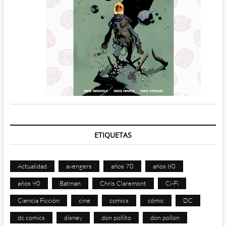
ETIQUETAS
Actualidad
avengers
años 70
años 80
años 90
Batman
Chris Claremont
Ci-Fi
Ciencia Ficción
cine
comics
cómic
DC
dc comics
disney
don pollito
don pollon