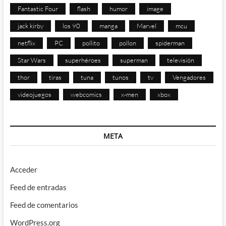
Fantastic Four
flash
humor
image
jack kirby
los 90
manga
Marvel
mcu
netflix
PC
pollito
pollon
spiderman
Star Wars
superhéroes
superman
televisión
thor
tiras
tuna
tunos
tv
Vengadores
videojuegos
webcomics
x-men
xbox
META
Acceder
Feed de entradas
Feed de comentarios
WordPress.org