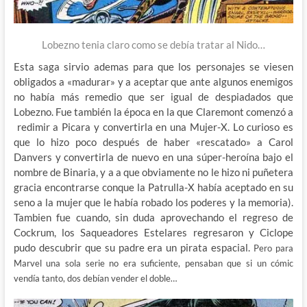
Lobezno tenia claro como se debía tratar al Nido…
Esta saga sirvio ademas para que los personajes se viesen
obligados a «madurar» y a aceptar que ante algunos enemigos
no había más remedio que ser igual de despiadados que
Lobezno. Fue también la época en la que Claremont comenzó a
redimir a Picara y convertirla en una Mujer-X. Lo curioso es
que lo hizo poco después de haber «rescatado» a Carol
Danvers y convertirla de nuevo en una súper-heroína bajo el
nombre de Binaria, y a a que obviamente no le hizo ni puñetera
gracia encontrarse conque la Patrulla-X había aceptado en su
seno a la mujer que le había robado los poderes y la memoria).
Tambien fue cuando, sin duda aprovechando el regreso de
Cockrum, los Saqueadores Estelares regresaron y Ciclope
pudo descubrir que su padre era un pirata espacial.
Pero para
Marvel una sola serie no era suficiente, pensaban que si un cómic
vendía tanto, dos debían vender el doble…