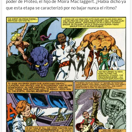
poder de Proteo, el hijo de Moira MacTaggert. ¿Había dicho ya
que esta etapa se caracterizó por no bajar nunca el ritmo?