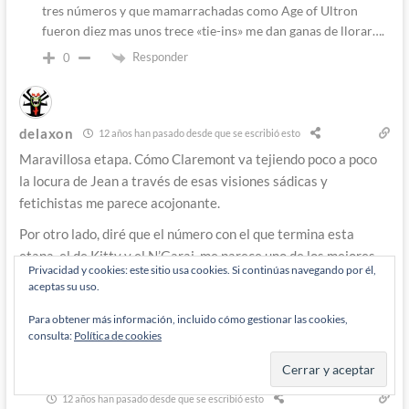
tres números y que mamarrachadas como Age of Ultron
fueron diez mas unos trece «tie-ins» me dan ganas de llorar….
Responder
0
delaxon
12 años han pasado desde que se escribió esto
Maravillosa etapa. Cómo Claremont va tejiendo poco a poco
la locura de Jean a través de esas visiones sádicas y
fetichistas me parece acojonante.
Por otro lado, diré que el número con el que termina esta
etapa, el de Kitty y el N’Garai, me parece uno de los mejores
Privacidad y cookies: este sitio usa cookies. Si continúas navegando por él,
cómics que he leído.
aceptas su uso.
Responder
0
Para obtener más información, incluido cómo gestionar las cookies,
consulta:
Política de cookies
Admin
Diógenes Pantarújez
12 años han pasado desde que se escribió esto