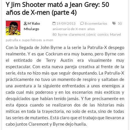
Y Jim Shooter mató a Jean Grey: 50
años de X-men (parte 4)
M'Rabo
19/09/2013
8 comentarios
50
Mhulargo
aniversario de X-men
años
80
byrne
claremont
cómic
comics
Marvel
patrulla x
superhéroes
x-men
Con la llegada de John Byrne a la serie la Patrulla-X despego
realmente. Y es que Cockrum era muy bueno, pero Byrne con
el entintado de Terry Austin era visualmente muy
espectacular. Con esta nueva pareja creativa al frente de la
serie, ésta no hizo más que seguir despuntando. La Patrulla-X
prácticamente no tuvo un momento de respiro y saltaban de
una aventura a la siguiente enfrentados a unos enemigos a
cada cual más poderoso y en los escenarios más exóticos y
desquiciados que habían tenido jamás. Y fue precisamente en
esta época cuando se realizaron dos de las historias más
míticas en toda la trayectoria, no solo de esta, sino de todas
las series de mutantes. Está claro que el trabajo que llevaron a
cabo juntos Claremont y Byrne dejo huella.