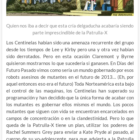
Quien nos iba a decir que esta cría delgaducha acabaría siendo
parte imprescindible de la Patrulla-X
Los Centinelas habían sido una amenaza recurrente del grupo
desde los tiempos de Lee y Kirby pero una y otra vez habían
sido derrotados. Pero en esta ocasión Claremont y Byrne
quisieron mostrarnos lo que sucedería si ganasen. En Días del
Futuro Pasado vimos como sería un mundo gobernado por esos
robots asesinos de mutantes en el futuro de 2013… (Eh, por
aquel entonces eso era el futuro) Toda Norteamérica esta bajo
el control de las maquinas, los Centinelas han superado su
programación y han decidido que la única forma de acabar con
los mutantes es gobernar ellos mismos el mundo. Los pocos
mutantes que siguen con vida se encuentran encarcelados en
campos de concentración o en la clandestinidad. Pero lo que
queda de la Patrulla-X tiene un plan, utilizar los poderes de
Rachel Summers Grey para enviar a Kate Pryde al pasado, al
cuerpo de su yo-adolescente, para que advierta a la Patrulla