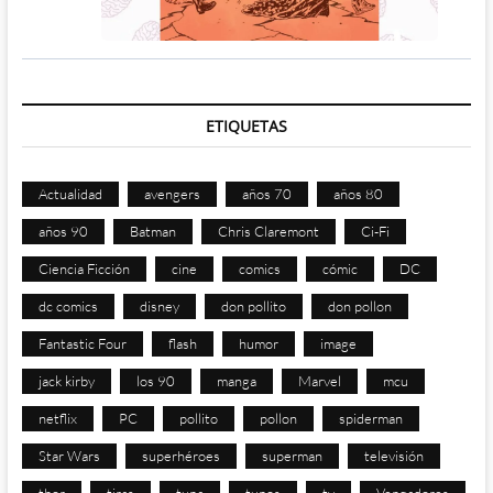
ETIQUETAS
Actualidad
avengers
años 70
años 80
años 90
Batman
Chris Claremont
Ci-Fi
Ciencia Ficción
cine
comics
cómic
DC
dc comics
disney
don pollito
don pollon
Fantastic Four
flash
humor
image
jack kirby
los 90
manga
Marvel
mcu
netflix
PC
pollito
pollon
spiderman
Star Wars
superhéroes
superman
televisión
thor
tiras
tuna
tunos
tv
Vengadores