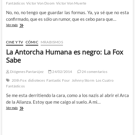
mejor
Fantásticos
Victor Von Doom
Victor Von Muerte
película
No, no, no tengo que guardar las formas. Ya, ya sé que no esta
de
los
confirmado, que es sólo un rumor, que es cebo para que…
4
Victor
Ver más
Fantásticos?
Von
(I)
Doom
el
CINE Y TV
CÓMIC
MRABISMOS
Hacker:
La Antorcha Humana es negro: La Fox
Me
deyecto
Sabe
en
los
Diógenes Pantarújez
24/02/2014
24 comentarios
molares
de
20th Fox
didioteces
Fantastic Four
Johnny Storm
Los Cuatro
la
Fantásticos
gente
Se me esta derritiendo la cara, como a los nazis al abrir el Arca
de
la
de la Alianza. Estoy que me caigo al suelo. A mi…
Fox
La
Ver más
Antorcha
Humana
es
negro:
La