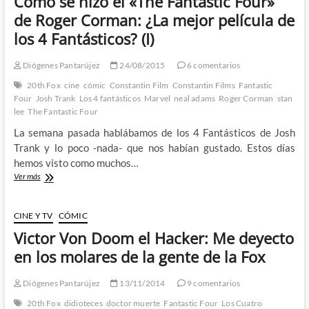
Como se hizo el «The Fantastic Four»
4
Fantásticos?
de Roger Corman: ¿La mejor película de
(II):
los 4 Fantásticos? (I)
Superhéroes
low
cost
Diógenes Pantarújez
24/08/2015
6 comentarios
20th Fox
cine
cómic
Constantin Film
Constantin Films
Fantastic
Four
Josh Trank
Los 4 fantásticos
Marvel
neal adams
Roger Corman
stan
lee
The Fantastic Four
La semana pasada hablábamos de los 4 Fantásticos de Josh
Trank y lo poco -nada- que nos habían gustado. Estos días
hemos visto como muchos…
Como
Ver más
se
hizo
el
CINE Y TV
CÓMIC
«The
Victor Von Doom el Hacker: Me deyecto
Fantastic
Four»
en los molares de la gente de la Fox
de
Roger
Diógenes Pantarújez
13/11/2014
9 comentarios
Corman:
¿La
20th Fox
didioteces
doctor muerte
Fantastic Four
Los Cuatro