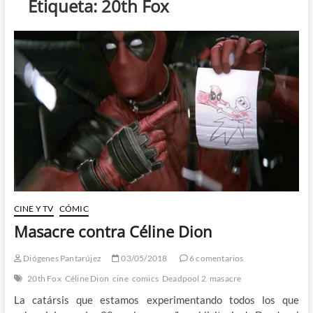
Etiqueta:
20th Fox
CINE Y TV
CÓMIC
Masacre contra Céline Dion
Diógenes Pantarújez
03/05/2018
6 comentarios
20th Fox
Céline Dion
cine
comics
Deadpool 2
masacre
La catársis que estamos experimentando todos los que