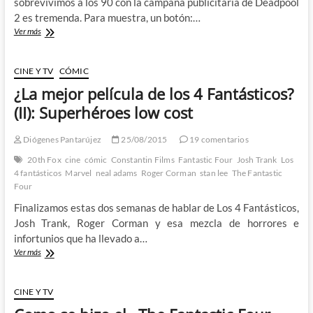
sobrevivimos a los 90 con la campaña publicitaria de Deadpool
2 es tremenda. Para muestra, un botón:…
Masacre
Ver más
contra
Céline
Dion
CINE Y TV
CÓMIC
¿La mejor película de los 4 Fantásticos?
(II): Superhéroes low cost
Diógenes Pantarújez
25/08/2015
19 comentarios
20th Fox
cine
cómic
Constantin Films
Fantastic Four
Josh Trank
Los
4 fantásticos
Marvel
neal adams
Roger Corman
stan lee
The Fantastic
Four
Finalizamos estas dos semanas de hablar de Los 4 Fantásticos,
Josh Trank, Roger Corman y esa mezcla de horrores e
infortunios que ha llevado a…
¿La
Ver más
mejor
película
de
CINE Y TV
los