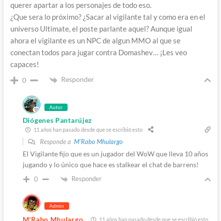
querer apartar a los personajes de todo eso.
¿Que sera lo próximo? ¿Sacar al vigilante tal y como era en el
universo Ultimate, el poste parlante aquel? Aunque igual
ahora el vigilante es un NPC de algun MMO al que se
conectan todos para jugar contra Domashev… ¡Les veo
capaces!
Responder
0
Autor
Diógenes Pantarújez
11 años han pasado desde que se escribió esto
Responde a
M'Rabo Mhulargo
El Vigilante fijo que es un jugador del WoW que lleva 10 años
jugando y lo único que hace es stalkear el chat de barrens!
Responder
0
Admin
M'Rabo Mhulargo
11 años han pasado desde que se escribió esto