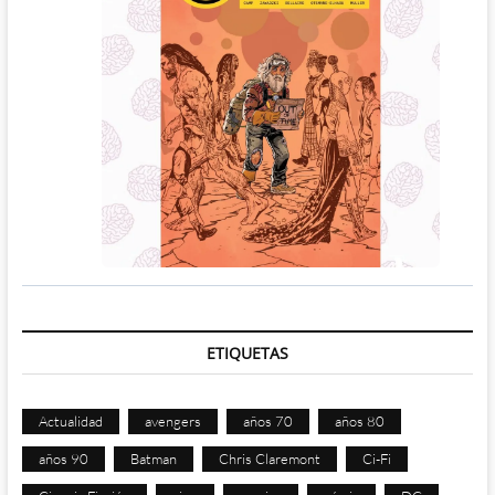
ETIQUETAS
Actualidad
avengers
años 70
años 80
años 90
Batman
Chris Claremont
Ci-Fi