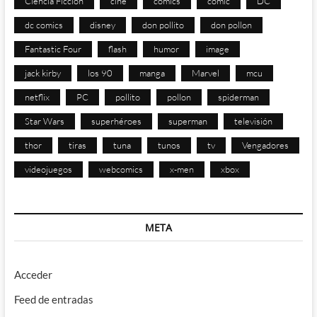
Ciencia Ficción
cine
comics
cómic
DC
dc comics
disney
don pollito
don pollon
Fantastic Four
flash
humor
image
jack kirby
los 90
manga
Marvel
mcu
netflix
PC
pollito
pollon
spiderman
Star Wars
superhéroes
superman
televisión
thor
tiras
tuna
tunos
tv
Vengadores
videojuegos
webcomics
x-men
xbox
META
Acceder
Feed de entradas