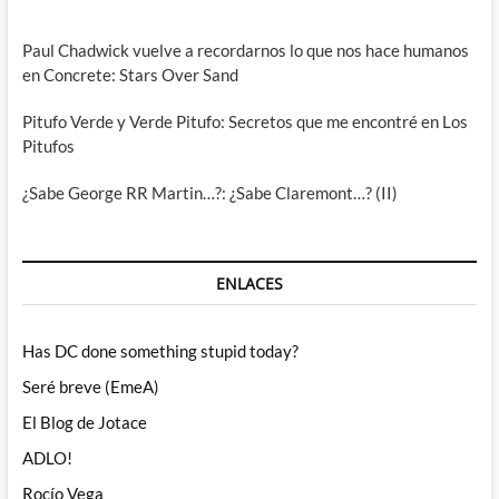
Paul Chadwick vuelve a recordarnos lo que nos hace humanos
en Concrete: Stars Over Sand
Pitufo Verde y Verde Pitufo: Secretos que me encontré en Los
Pitufos
¿Sabe George RR Martin…?: ¿Sabe Claremont…? (II)
ENLACES
Has DC done something stupid today?
Seré breve (EmeA)
El Blog de Jotace
ADLO!
Rocío Vega