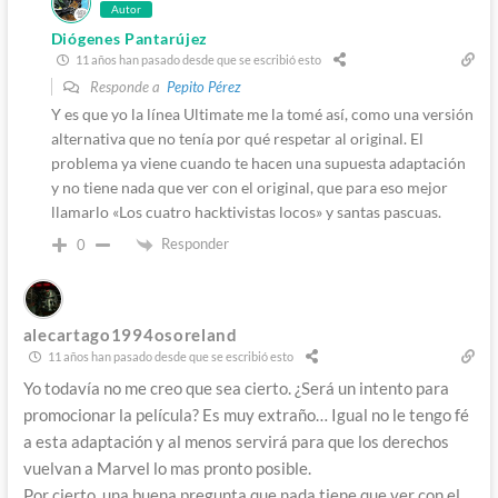
Autor
Diógenes Pantarújez
11 años han pasado desde que se escribió esto
Responde a
Pepito Pérez
Y es que yo la línea Ultimate me la tomé así, como una versión
alternativa que no tenía por qué respetar al original. El
problema ya viene cuando te hacen una supuesta adaptación
y no tiene nada que ver con el original, que para eso mejor
llamarlo «Los cuatro hacktivistas locos» y santas pascuas.
Responder
0
alecartago1994osoreland
11 años han pasado desde que se escribió esto
Yo todavía no me creo que sea cierto. ¿Será un intento para
promocionar la película? Es muy extraño… Igual no le tengo fé
a esta adaptación y al menos servirá para que los derechos
vuelvan a Marvel lo mas pronto posible.
Por cierto, una buena pregunta que nada tiene que ver con el