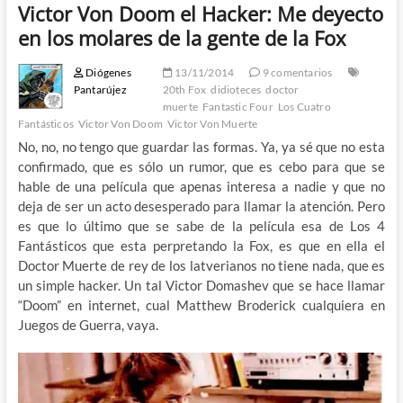
Victor Von Doom el Hacker: Me deyecto
en los molares de la gente de la Fox
Diógenes
13/11/2014
9 comentarios
Pantarújez
20th Fox
didioteces
doctor
muerte
Fantastic Four
Los Cuatro
Fantásticos
Victor Von Doom
Victor Von Muerte
No, no, no tengo que guardar las formas. Ya, ya sé que no esta
confirmado, que es sólo un rumor, que es cebo para que se
hable de una película que apenas interesa a nadie y que no
deja de ser un acto desesperado para llamar la atención. Pero
es que lo último que se sabe de la película esa de Los 4
Fantásticos que esta perpretando la Fox, es que en ella el
Doctor Muerte de rey de los latverianos no tiene nada, que es
un simple hacker. Un tal Victor Domashev que se hace llamar
“Doom” en internet, cual Matthew Broderick cualquiera en
Juegos de Guerra, vaya.