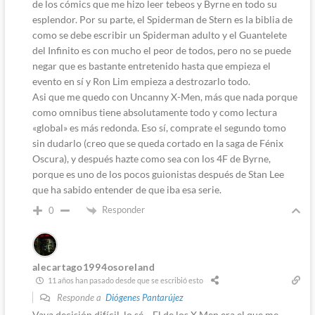
de los cómics que me hizo leer tebeos y Byrne en todo su
esplendor. Por su parte, el Spiderman de Stern es la biblia de
como se debe escribir un Spiderman adulto y el Guantelete
del Infinito es con mucho el peor de todos, pero no se puede
negar que es bastante entretenido hasta que empieza el
evento en sí y Ron Lim empieza a destrozarlo todo.
Asi que me quedo con Uncanny X-Men, más que nada porque
como omnibus tiene absolutamente todo y como lectura
«global» es más redonda. Eso sí, comprate el segundo tomo
sin dudarlo (creo que se queda cortado en la saga de Fénix
Oscura), y después hazte como sea con los 4F de Byrne,
porque es uno de los pocos guionistas después de Stan Lee
que ha sabido entender de que iba esa serie.
Responder
0
alecartago1994osoreland
11 años han pasado desde que se escribió esto
Responde a
Diógenes Pantarújez
Vaya decisión difícil, lo sé… El de los X Men era el que me