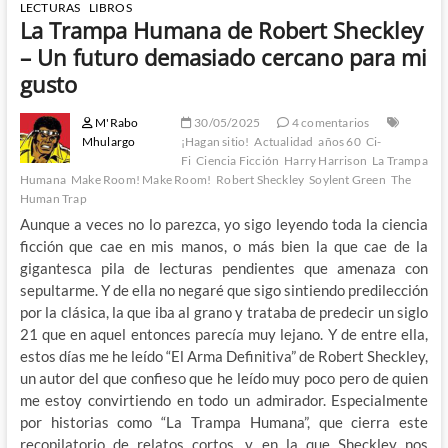
LECTURAS
LIBROS
La Trampa Humana de Robert Sheckley
– Un futuro demasiado cercano para mi
gusto
M'Rabo
30/05/2025
4 comentarios
Mhulargo
¡Hagan sitio!
Actualidad
años 60
Ci-
Fi
Ciencia Ficción
Harry Harrison
La Trampa
Humana
Make Room! Make Room!
Robert Sheckley
Soylent Green
The
Human Trap
Aunque a veces no lo parezca, yo sigo leyendo toda la ciencia
ficción que cae en mis manos, o más bien la que cae de la
gigantesca pila de lecturas pendientes que amenaza con
sepultarme. Y de ella no negaré que sigo sintiendo predilección
por la clásica, la que iba al grano y trataba de predecir un siglo
21 que en aquel entonces parecía muy lejano. Y de entre ella,
estos días me he leído “El Arma Definitiva” de Robert Sheckley,
un autor del que confieso que he leído muy poco pero de quien
me estoy convirtiendo en todo un admirador. Especialmente
por historias como “La Trampa Humana”, que cierra este
recopilatorio de relatos cortos, y en la que Sheckley nos