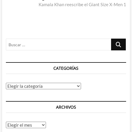
entradas
siguiente:
Kamala Khan reescribe el Giant Size X-Men 1
Buscar
…
CATEGORÍAS
Categorías
ARCHIVOS
Archivos