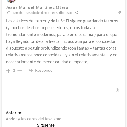
Jesús Manuel Martínez Otero
1 año han pasado desde que se escribió esto
Los clásicos del terror y de la SciFi siguen guardando tesoros
(y muchos de ellos imperecederos, otros todavía
tremendamente modernos, para bien o para mal) para el que
haya llegado tarde a la fiesta, incluso aún para el conocedor
dispuesto a seguir profundizando (con tantas y tantas obras
relativamente poco conocidas …y sin el relativamente …y no
necesariamente de menor calidad o impacto).
Responder
0
Navegación
Entrada
Anterior
anterior:
Andor y las caras del fascismo
de
Entrada
Siguiente