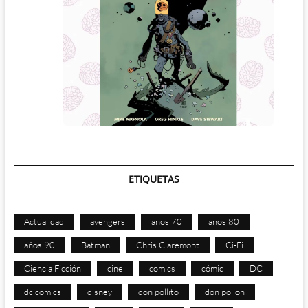
ETIQUETAS
Actualidad
avengers
años 70
años 80
años 90
Batman
Chris Claremont
Ci-Fi
Ciencia Ficción
cine
comics
cómic
DC
dc comics
disney
don pollito
don pollon