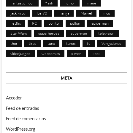
Fantastic Four
flash
humor
image
jack kirby
los 90
manga
Marvel
mcu
netflix
PC
pollito
pollon
spiderman
Star Wars
superhéroes
superman
televisión
thor
tiras
tuna
tunos
tv
Vengadores
videojuegos
webcomics
x-men
xbox
META
Acceder
Feed de entradas
Feed de comentarios
WordPress.org