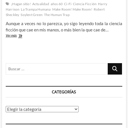
¡Hagan sitio!
Actualidad
años 60
Ci-Fi
Ciencia Ficción
Harry
Harrison
La Trampa Humana
Make Room! Make Room!
Robert
Sheckley
Soylent Green
The Human Trap
Aunque a veces no lo parezca, yo sigo leyendo toda la ciencia
ficción que cae en mis manos, o más bien la que cae de…
La
Ver más
Trampa
Humana
de
Robert
Sheckley
Buscar
–
Un
…
futuro
demasiado
cercano
CATEGORÍAS
para
mi
gusto
Categorías