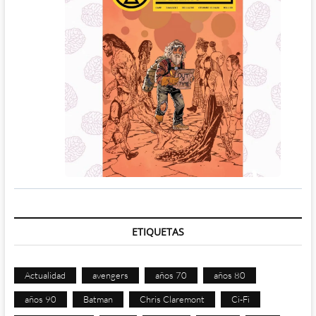
ETIQUETAS
Actualidad
avengers
años 70
años 80
años 90
Batman
Chris Claremont
Ci-Fi