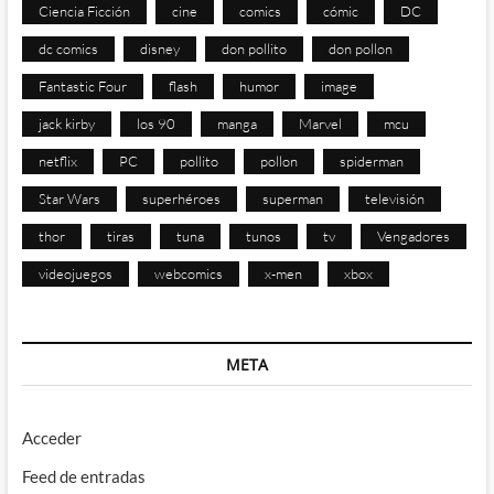
Ciencia Ficción
cine
comics
cómic
DC
dc comics
disney
don pollito
don pollon
Fantastic Four
flash
humor
image
jack kirby
los 90
manga
Marvel
mcu
netflix
PC
pollito
pollon
spiderman
Star Wars
superhéroes
superman
televisión
thor
tiras
tuna
tunos
tv
Vengadores
videojuegos
webcomics
x-men
xbox
META
Acceder
Feed de entradas