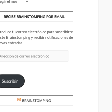
chivos
RECIBE BRAINSTOMPING POR EMAIL
troduce tu correo electrónico para suscribirte
este Brainstomping y recibir notificaciones de
evas entradas.
rección
rreo
ectrónico
Suscribir
BRAINSTOMPING