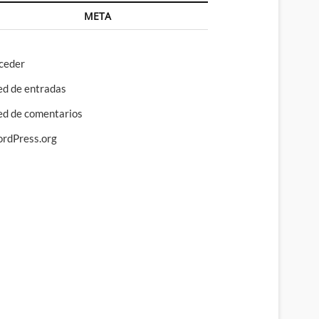
META
ceder
ed de entradas
ed de comentarios
rdPress.org