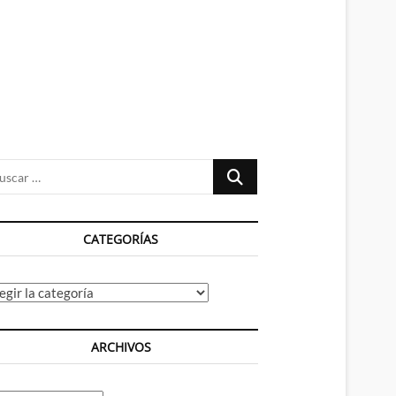
n
ú
Buscar
…
CATEGORÍAS
tegorías
ARCHIVOS