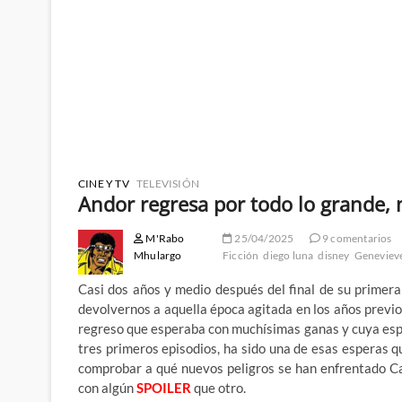
CINE Y TV
TELEVISIÓN
Andor regresa por todo lo grande
M'Rabo
25/04/2025
9 comentarios
Mhulargo
Ficción
diego luna
disney
Genevieve
Casi dos años y medio después del final de su primer
devolvernos a aquella época agitada en los años previos
regreso que esperaba con muchísimas ganas y cuya espe
tres primeros episodios, ha sido una de esas esperas q
comprobar a qué nuevos peligros se han enfrentado Ca
con algún
SPOILER
que otro.