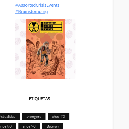
ETIQUETAS
Actualidad
avengers
años 70
años 80
años 90
Batman