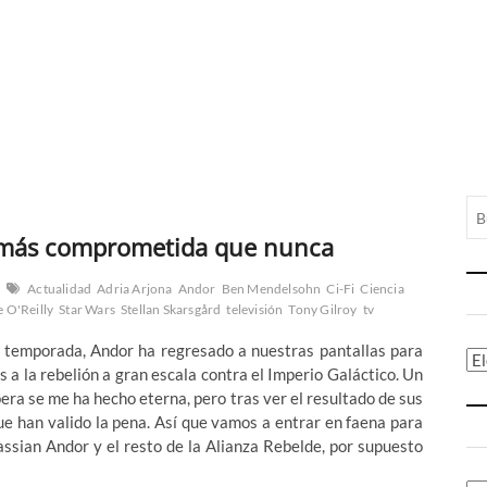
, más comprometida que nunca
Actualidad
Adria Arjona
Andor
Ben Mendelsohn
Ci-Fi
Ciencia
 O'Reilly
Star Wars
Stellan Skarsgård
televisión
Tony Gilroy
tv
a temporada, Andor ha regresado a nuestras pantallas para
Ca
 a la rebelión a gran escala contra el Imperio Galáctico. Un
ra se me ha hecho eterna, pero tras ver el resultado de sus
ue han valido la pena. Así que vamos a entrar en faena para
ssian Andor y el resto de la Alianza Rebelde, por supuesto