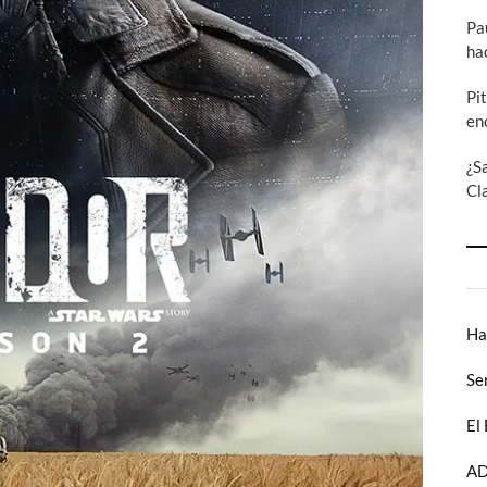
Pa
ha
Pi
en
¿S
Cl
Ha
Se
El
AD