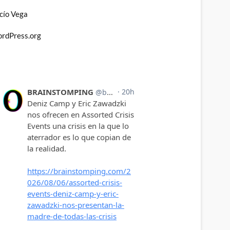
cío Vega
rdPress.org