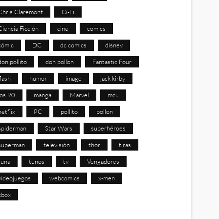
Chris Claremont
Ci-Fi
Ciencia Ficción
cine
comics
cómic
DC
dc comics
disney
don pollito
don pollon
Fantastic Four
flash
humor
image
jack kirby
los 90
manga
Marvel
mcu
netflix
PC
pollito
pollon
spiderman
Star Wars
superhéroes
superman
televisión
thor
tiras
tuna
tunos
tv
Vengadores
videojuegos
webcomics
x-men
xbox