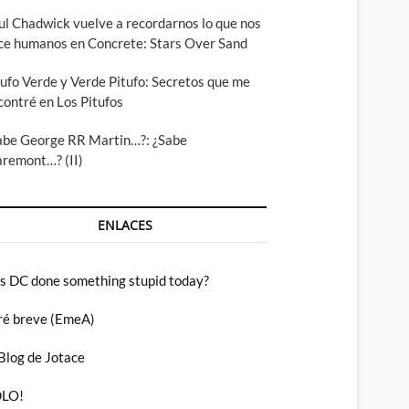
ul Chadwick vuelve a recordarnos lo que nos
ce humanos en Concrete: Stars Over Sand
tufo Verde y Verde Pitufo: Secretos que me
contré en Los Pitufos
abe George RR Martin…?: ¿Sabe
aremont…? (II)
ENLACES
s DC done something stupid today?
ré breve (EmeA)
 Blog de Jotace
LO!