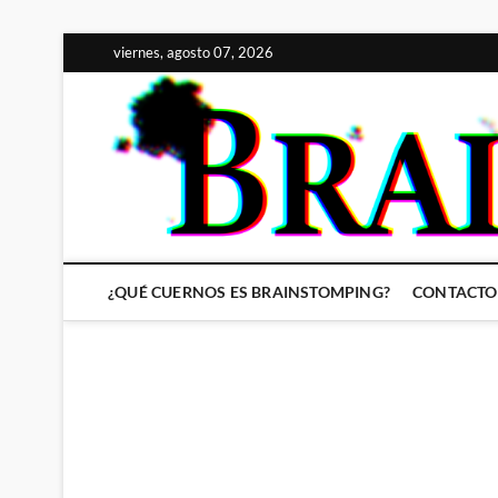
Saltar
viernes, agosto 07, 2026
al
contenido
¿QUÉ CUERNOS ES BRAINSTOMPING?
CONTACTO