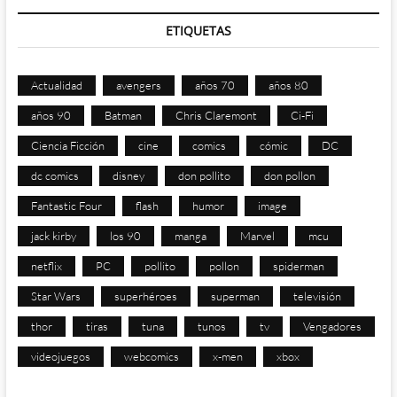
ETIQUETAS
Actualidad
avengers
años 70
años 80
años 90
Batman
Chris Claremont
Ci-Fi
Ciencia Ficción
cine
comics
cómic
DC
dc comics
disney
don pollito
don pollon
Fantastic Four
flash
humor
image
jack kirby
los 90
manga
Marvel
mcu
netflix
PC
pollito
pollon
spiderman
Star Wars
superhéroes
superman
televisión
thor
tiras
tuna
tunos
tv
Vengadores
videojuegos
webcomics
x-men
xbox