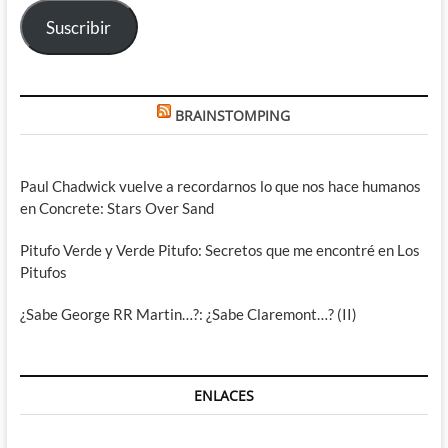
electrónico
Suscribir
BRAINSTOMPING
Paul Chadwick vuelve a recordarnos lo que nos hace humanos
en Concrete: Stars Over Sand
Pitufo Verde y Verde Pitufo: Secretos que me encontré en Los
Pitufos
¿Sabe George RR Martin…?: ¿Sabe Claremont…? (II)
ENLACES