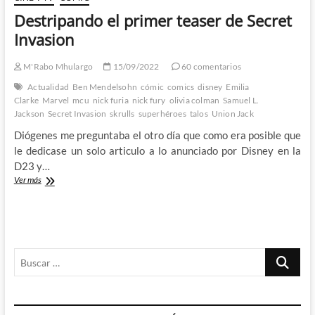
Destripando el primer teaser de Secret
Invasion
M'Rabo Mhulargo
15/09/2022
60 comentarios
Actualidad
Ben Mendelsohn
cómic
comics
disney
Emilia
Clarke
Marvel
mcu
nick furia
nick fury
olivia colman
Samuel L.
Jackson
Secret Invasion
skrulls
superhéroes
talos
Union Jack
Diógenes me preguntaba el otro día que como era posible que
le dedicase un solo articulo a lo anunciado por Disney en la
D23 y…
Destripando
Ver más
el
primer
teaser
de
Secret
Buscar
Invasion
…