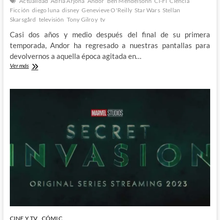
Actualidad
Adria Arjona
Andor
Ben Mendelsohn
Ci-Fi
Ciencia
Ficción
diego luna
disney
Genevieve O'Reilly
Star Wars
Stellan
Skarsgård
televisión
Tony Gilroy
tv
Casi dos años y medio después del final de su primera
temporada, Andor ha regresado a nuestras pantallas para
devolvernos a aquella época agitada en…
Andor
Ver más
regresa
por
todo
lo
grande,
más
comprometida
que
nunca
CINE Y TV
CÓMIC