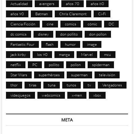
Actualidad
avengers
años 70
años 80
años 90
Batman
Chris Claremont
Ci-Fi
Ciencia Ficción
cine
comics
cómic
DC
dc comics
disney
don pollito
don pollon
Fantastic Four
flash
humor
image
jack kirby
los 90
manga
Marvel
mcu
netflix
PC
pollito
pollon
spiderman
Star Wars
superhéroes
superman
televisión
thor
tiras
tuna
tunos
tv
Vengadores
videojuegos
webcomics
x-men
xbox
META