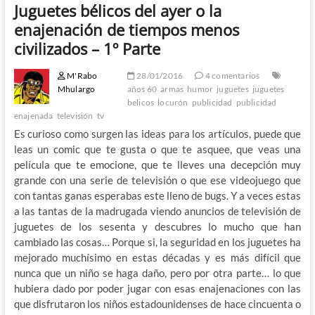
Juguetes bélicos del ayer o la
enajenación de tiempos menos
civilizados – 1º Parte
M'Rabo
28/01/2016
4 comentarios
Mhulargo
años 60
armas
humor
juguetes
juguetes
belicos
locurón
publicidad
publicidad
enajenada
televisión
tv
Es curioso como surgen las ideas para los artículos, puede que
leas un comic que te gusta o que te asquee, que veas una
película que te emocione, que te lleves una decepción muy
grande con una serie de televisión o que ese videojuego que
con tantas ganas esperabas este lleno de bugs. Y a veces estas
a las tantas de la madrugada viendo anuncios de televisión de
juguetes de los sesenta y descubres lo mucho que han
cambiado las cosas… Porque si, la seguridad en los juguetes ha
mejorado muchísimo en estas décadas y es más difícil que
nunca que un niño se haga daño, pero por otra parte… lo que
hubiera dado por poder jugar con esas enajenaciones con las
que disfrutaron los niños estadounidenses de hace cincuenta o