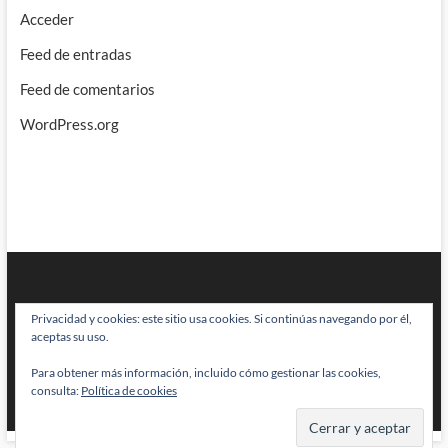
Acceder
Feed de entradas
Feed de comentarios
WordPress.org
Privacidad y cookies: este sitio usa cookies. Si continúas navegando por él,
aceptas su uso.
Para obtener más información, incluido cómo gestionar las cookies,
BRAINSTOMPING
| Diseñado por:
Theme Freesia
|
WordPress
| © Todos
consulta:
Política de cookies
los derechos reservados