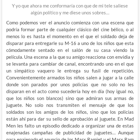
Y yo que ahora me conformaría con que de mi tele saliese
algún político y me diese unos sobres…
Como podemos ver el anuncio comienza con una escena que
podría formar parte de cualquier clásico del cine bélico, o al
menos lo es hasta el momento en el que el soldado deja de
disparar para entregarle su M-16 a uno de los niños que esta
cómodamente sentado en el salón de su casa viendo la
película. Una escena a la que su amigo reacciona con envidia y
se levanta para cambiar de canal, encontrando uno en el que
un simpático vaquero le entrega su fusil de repetición.
Convenientemente armados los niños salen a jugar a la calle
donde son parados por unos policías que no solo no les
disparan en el acto como sucedería hoy en día (hoy igual no,
que los niños son blancos) sino que admiran sus armas de
juguete. No solo nos transmiten el mensaje de que los
soldados son los amigos de los niños, sino que los policías
están ahí para dar su sello de aprobación al juguete. En Mad
Men les falto un episodio dedicado a organizar una de estas
enajenadas campañas de publicidad de juguetes… Aunque
para enajenado el anuncio de los Marx Ramjet y el Marx Ram