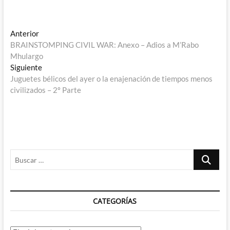
Navegación
Entrada
Anterior
anterior:
BRAINSTOMPING CIVIL WAR: Anexo – Adios a M’Rabo
de
Mhulargo
entradas
Entrada
Siguiente
siguiente:
Juguetes bélicos del ayer o la enajenación de tiempos menos
civilizados – 2º Parte
Buscar
…
CATEGORÍAS