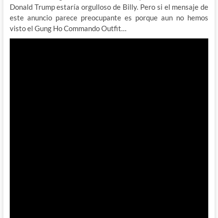
Donald Trump estaría orgulloso de Billy. Pero si el mensaje de
este anuncio parece preocupante es porque aun no hemos
visto el Gung Ho Commando Outfit…