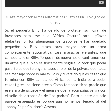
¿Caza mayor con armas automáticas? Esto es un lujo digno de
un rey
Si, el pequeño Billy ha dejado de proteger su hogar de
invasores para irse a el “África Oscura” para… ¡Cazar
elefantes! Si, los alienígenas de trapo se le han quedado
pequeños y Billy busca caza mayor, con un arma
completamente automática, para masacrar elefantes, que
campechano es Billy. Porque si, de nuevo nos encontramos con
un arma que si bien es físicamente segura, lo peor que podía
pasarte es que te enganchases al olor de la pólvora quemada,
ese mensaje sobre lo maravilloso y divertido que es cazar, que
termina con Billy cambiando África por la India para poder
cazar tigres, no tiene precio. Como tampoco tiene precio que
ese arma de juguete y el mensaje que la acompaña, venga con
el sello de aprobación de “los padres”. Pero si este anuncio
parece enajenado es porque aun no hemos llegado al del
Johnny Eagle Children’s Arsenal…