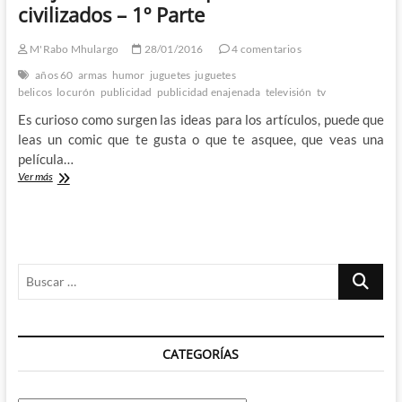
civilizados – 1º Parte
tiempos
menos
civilizados
M'Rabo Mhulargo
28/01/2016
4 comentarios
–
años 60
armas
humor
juguetes
juguetes
2º
belicos
locurón
publicidad
publicidad enajenada
televisión
tv
Parte
Es curioso como surgen las ideas para los artículos, puede que
leas un comic que te gusta o que te asquee, que veas una
película…
Juguetes
Ver más
bélicos
del
ayer
o
la
Buscar
enajenación
de
…
tiempos
menos
civilizados
CATEGORÍAS
–
1º
Parte