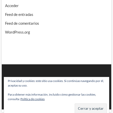
Acceder
Feed de entradas
Feed de comentarios
WordPress.org
Privacidad y cookies: este sitio usa cookies. Si continúas navegando por él,
aceptas su uso.
Para obtener más información, incluido cómo gestionar las cookies,
BRAINSTOMPING
| Diseñado por:
Theme Freesia
|
WordPress
| © Todos
consulta:
Política de cookies
los derechos reservados