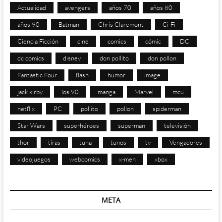
Actualidad
avengers
años 70
años 80
años 90
Batman
Chris Claremont
Ci-Fi
Ciencia Ficción
cine
comics
cómic
DC
dc comics
disney
don pollito
don pollon
Fantastic Four
flash
humor
image
jack kirby
los 90
manga
Marvel
mcu
netflix
PC
pollito
pollon
spiderman
Star Wars
superhéroes
superman
televisión
thor
tiras
tuna
tunos
tv
Vengadores
videojuegos
webcomics
x-men
xbox
META