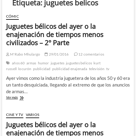
Etiqueta:
juguetes belicos
CÓMIC
Juguetes bélicos del ayer o la
enajenación de tiempos menos
civilizados – 2º Parte
M'Rabo Mhulargo
29/01/2016
12 comentarios
años 60
armas
humor
juguetes
juguetes belicos
kurt
russell
locurón
publicidad
publicidad enajenada
televisión
tv
Ayer vimos como la industria juguetera de los años 50 y 60 era
un tanto desquiciada, llegando al extremo de que los anuncios
de armas…
Juguetes
Ver más
bélicos
del
ayer
CINE Y TV
VARIOS
o
Juguetes bélicos del ayer o la
la
enajenación
enajenación de tiempos menos
de