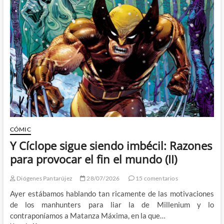
y
más
revelador
tráiler
de
Lanterns
CÓMIC
Y Cíclope sigue siendo imbécil: Razones
para provocar el fin el mundo (II)
Diógenes Pantarújez
28/07/2026
15 comentarios
Ayer estábamos hablando tan ricamente de las motivaciones
de los manhunters para liar la de Millenium y lo
contraponíamos a Matanza Máxima, en la que…