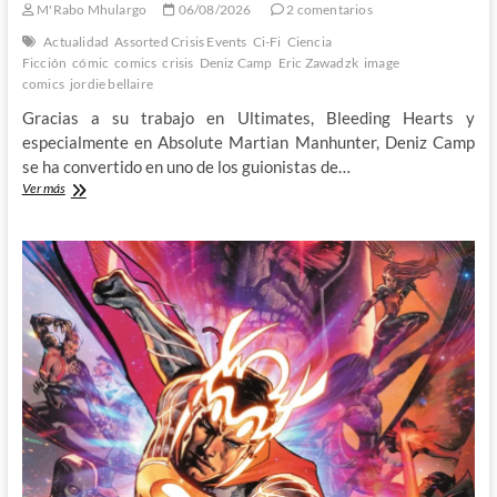
M'Rabo Mhulargo
06/08/2026
2 comentarios
Actualidad
Assorted Crisis Events
Ci-Fi
Ciencia
Ficción
cómic
comics
crisis
Deniz Camp
Eric Zawadzk
image
comics
jordie bellaire
Gracias a su trabajo en Ultimates, Bleeding Hearts y
especialmente en Absolute Martian Manhunter, Deniz Camp
se ha convertido en uno de los guionistas de…
Assorted
Ver más
Crisis
Events:
Deniz
Camp
y
Eric
Zawadzki
nos
presentan
la
madre
de
todas
las
Crisis