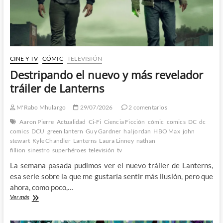
antes
CINE Y TV
CÓMIC
TELEVISIÓN
Destripando el nuevo y más revelador
tráiler de Lanterns
M'Rabo Mhulargo
29/07/2026
2 comentarios
Aaron Pierre
Actualidad
Ci-Fi
Ciencia Ficción
cómic
comics
DC
dc
comics
DCU
green lantern
Guy Gardner
hal jordan
HBO Max
john
stewart
Kyle Chandler
Lanterns
Laura Linney
nathan
fillion
sinestro
superhéroes
televisión
tv
La semana pasada pudimos ver el nuevo tráiler de Lanterns,
esa serie sobre la que me gustaría sentir más ilusión, pero que
ahora, como poco,…
Destripando
Ver más
el
nuevo