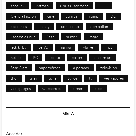
años 90
Batman
Chris Claremont
Ci-Fi
Ciencia Ficción
cine
comics
cómic
DC
dc comics
disney
don pollito
don pollon
Fantastic Four
flash
humor
image
jack kirby
los 90
manga
Marvel
mcu
netflix
PC
pollito
pollon
spiderman
Star Wars
superhéroes
superman
televisión
thor
tiras
tuna
tunos
tv
Vengadores
videojuegos
webcomics
x-men
xbox
META
Acceder