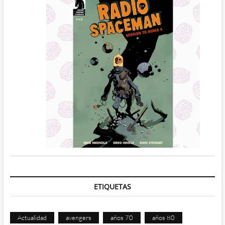
ETIQUETAS
Actualidad
avengers
años 70
años 80