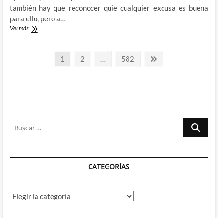
también hay que reconocer quie cualquier excusa es buena
para ello, pero a…
Por
Ver más
un
MacGuffin:
Paginación
Razones
Página
Página
Página
Página
1
2
…
582
para
siguiente
de
provocar
el
entradas
fin
el
mundo
(I)
Buscar
…
CATEGORÍAS
Categorías