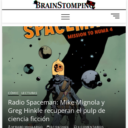
Saltar
BRAIN
ALL-NEW! ALL-
al
DIFFERENT!
contenido
B
o
t
ó
n
d
e
m
e
n
ú
CÓMIC
LECTURAS
Radio Spaceman: Mike Mignola y
Greg Hinkle recuperan el pulp de
ciencia ficción
M'RABO MHULARGO
07/08/2026
4 COMENTARIOS