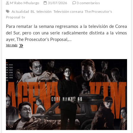
M'Rabo Mhulargo
31/07/2026
3 comentarios
Actualidad
BL
televisión
Televisión coreana
The Prosecutor's
Proposal
tv
Para rematar la semana regresamos a la televisión de Corea
del Sur, pero con una serie radicalmente distinta a la vimos
ayer, The Prosecutor’s Proposal,…
The
Ver más
Prosecutor’s
Proposal
–
La
pasión
y
el
crimen
van
de
la
mano