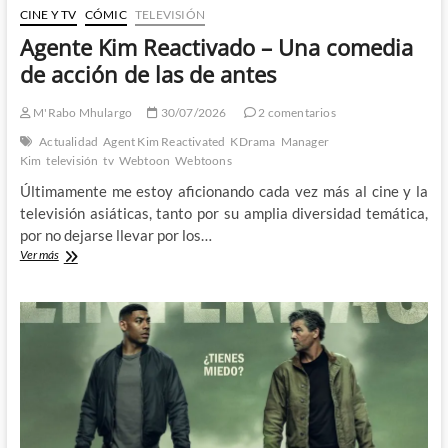
CINE Y TV
CÓMIC
TELEVISIÓN
Agente Kim Reactivado – Una comedia
de acción de las de antes
M'Rabo Mhulargo
30/07/2026
2 comentarios
Actualidad
Agent Kim Reactivated
KDrama
Manager
Kim
televisión
tv
Webtoon
Webtoons
Últimamente me estoy aficionando cada vez más al cine y la
televisión asiáticas, tanto por su amplia diversidad temática,
por no dejarse llevar por los…
Agente
Ver más
Kim
Reactivado
–
Una
comedia
de
acción
de
las
de