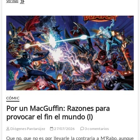
Y
Ver más
Cíclope
sigue
siendo
imbécil:
Razones
para
provocar
el
fin
el
mundo
(II)
CÓMIC
Por un MacGuffin: Razones para
provocar el fin el mundo (I)
Diógenes Pantarújez
27/07/2026
3 comentarios
Que no, que no es por llevarle la contraria a M’Rabo, aunque