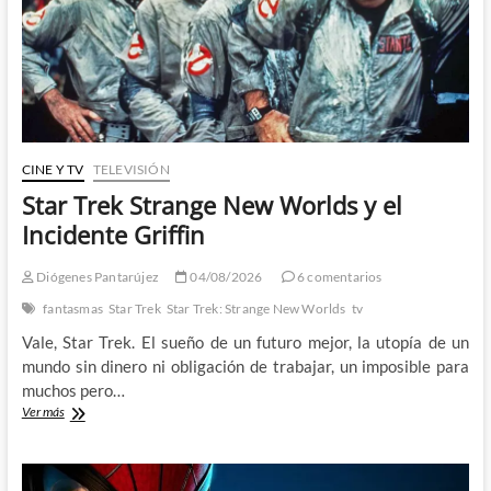
del
Universo
DC
CINE Y TV
TELEVISIÓN
Star Trek Strange New Worlds y el
Incidente Griffin
Diógenes Pantarújez
04/08/2026
6 comentarios
fantasmas
Star Trek
Star Trek: Strange New Worlds
tv
Vale, Star Trek. El sueño de un futuro mejor, la utopía de un
mundo sin dinero ni obligación de trabajar, un imposible para
muchos pero…
Star
Ver más
Trek
Strange
New
Worlds