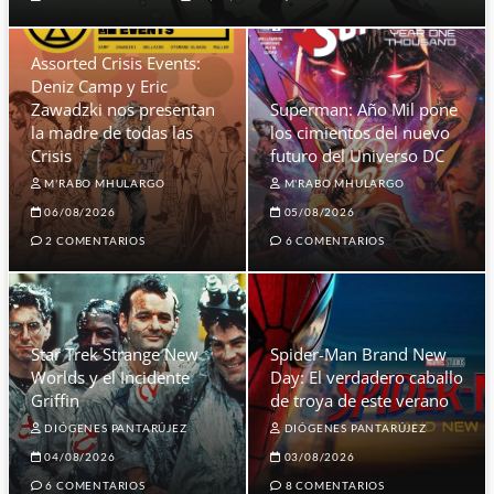
Assorted Crisis Events:
Deniz Camp y Eric
Zawadzki nos presentan
Superman: Año Mil pone
la madre de todas las
los cimientos del nuevo
Crisis
futuro del Universo DC
M'RABO MHULARGO
M'RABO MHULARGO
06/08/2026
05/08/2026
2 COMENTARIOS
6 COMENTARIOS
Star Trek Strange New
Spider-Man Brand New
Worlds y el Incidente
Day: El verdadero caballo
Griffin
de troya de este verano
DIÓGENES PANTARÚJEZ
DIÓGENES PANTARÚJEZ
04/08/2026
03/08/2026
6 COMENTARIOS
8 COMENTARIOS