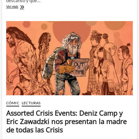
descanso y que…
Radio
Ver más
Spaceman:
Mike
Mignola
y
Greg
Hinkle
recuperan
el
pulp
de
ciencia
ficción
CÓMIC
LECTURAS
Assorted Crisis Events: Deniz Camp y
Eric Zawadzki nos presentan la madre
de todas las Crisis