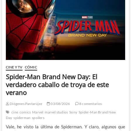
y
el
Incidente
Griffin
CINE Y TV
CÓMIC
Spider-Man Brand New Day: El
verdadero caballo de troya de este
verano
Diógenes Pantarújez
03/08/2026
8 comentarios
cine
comics
Marvel
marvel studios
Sony
Spider-Man Brand New
Day
spiderman
spoilers
Vale, he visto la última de Spiderman. Y claro, algunos que