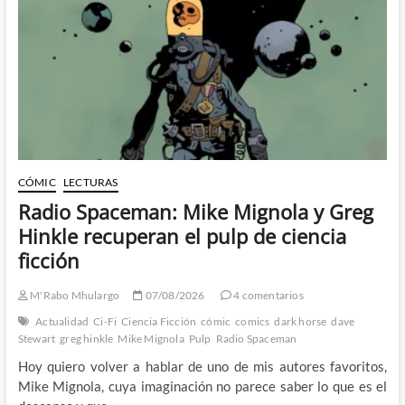
CÓMIC
LECTURAS
Radio Spaceman: Mike Mignola y Greg
Hinkle recuperan el pulp de ciencia
ficción
M'Rabo Mhulargo
07/08/2026
4 comentarios
Actualidad
Ci-Fi
Ciencia Ficción
cómic
comics
dark horse
dave
Stewart
greg hinkle
Mike Mignola
Pulp
Radio Spaceman
Hoy quiero volver a hablar de uno de mis autores favoritos,
Mike Mignola, cuya imaginación no parece saber lo que es el