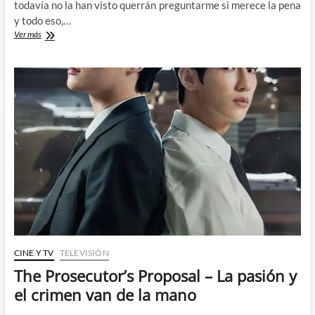
todavía no la han visto querrán preguntarme si merece la pena
y todo eso,…
Spider-
Ver más
Man
Brand
New
Day:
El
verdadero
caballo
de
troya
de
este
verano
CINE Y TV
TELEVISIÓN
The Prosecutor’s Proposal – La pasión y
el crimen van de la mano