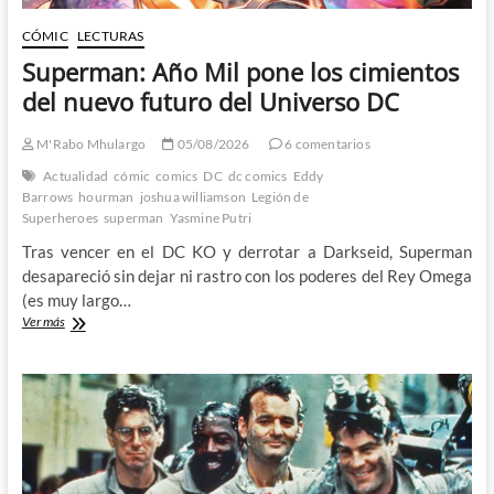
CÓMIC
LECTURAS
Superman: Año Mil pone los cimientos
del nuevo futuro del Universo DC
M'Rabo Mhulargo
05/08/2026
6 comentarios
Actualidad
cómic
comics
DC
dc comics
Eddy
Barrows
hourman
joshua williamson
Legión de
Superheroes
superman
Yasmine Putri
Tras vencer en el DC KO y derrotar a Darkseid, Superman
desapareció sin dejar ni rastro con los poderes del Rey Omega
(es muy largo…
Superman:
Ver más
Año
Mil
pone
los
cimientos
del
nuevo
futuro