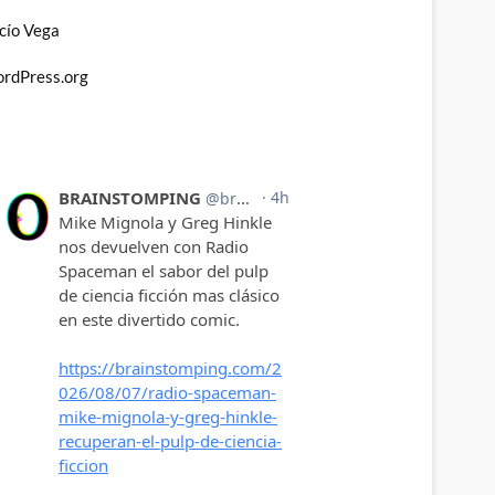
cío Vega
rdPress.org