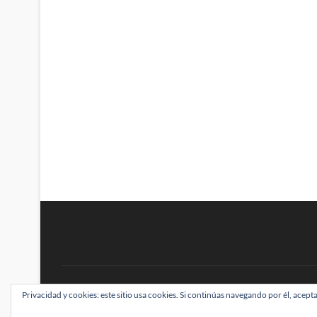
BRAINSTOMPING
Privacidad y cookies: este sitio usa cookies. Si continúas navegando por él, acepta
| Diseñado por:
Theme Freesia
|
WordPress
| ©