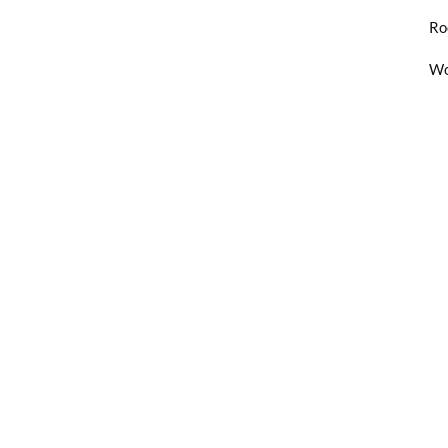
Ro
Wo