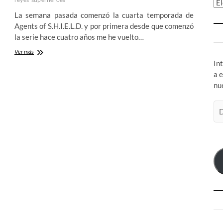
Ar
La semana pasada comenzó la cuarta temporada de
Agents of S.H.I.E.L.D. y por primera desde que comenzó
la serie hace cuatro años me he vuelto…
La
Ver más
cuarta
In
temporada
a 
de
nu
Agents
of
S.H.I.E.L.D.
Di
tiene
de
un
co
infernal
el
comienzo
lleno
de
posibilidades