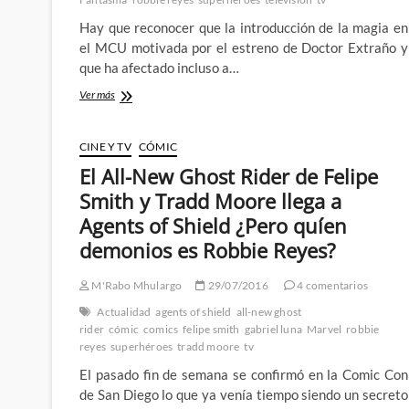
Hay que reconocer que la introducción de la magia en
el MCU motivada por el estreno de Doctor Extraño y
que ha afectado incluso a…
El
Ver más
fuego
infernal
del
CINE Y TV
CÓMIC
Ghost
El All-New Ghost Rider de Felipe
Rider
consigue
Smith y Tradd Moore llega a
que
Agents of Shield ¿Pero quíen
Agents
of
demonios es Robbie Reyes?
S.H.I.E.L.D.
cabalgue
M'Rabo Mhulargo
29/07/2016
4 comentarios
de
nuevo
Actualidad
agents of shield
all-new ghost
rider
cómic
comics
felipe smith
gabriel luna
Marvel
robbie
reyes
superhéroes
tradd moore
tv
El pasado fin de semana se confirmó en la Comic Con
de San Diego lo que ya venía tiempo siendo un secreto