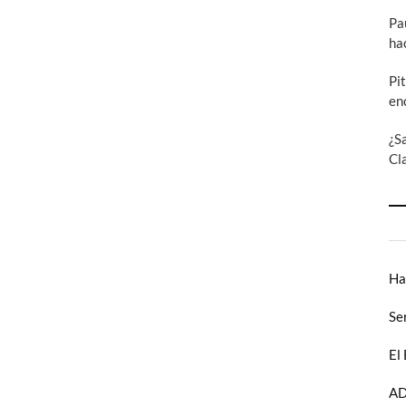
Pa
ha
Pi
en
¿S
Cl
Ha
Se
El
AD