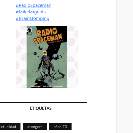
ETIQUETAS
Actualidad
avengers
años 70