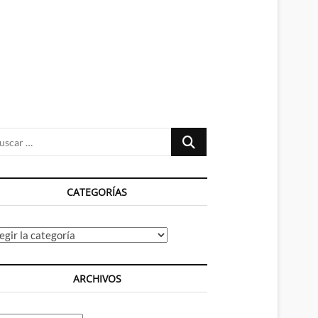
n
ú
Buscar
…
CATEGORÍAS
tegorías
ARCHIVOS