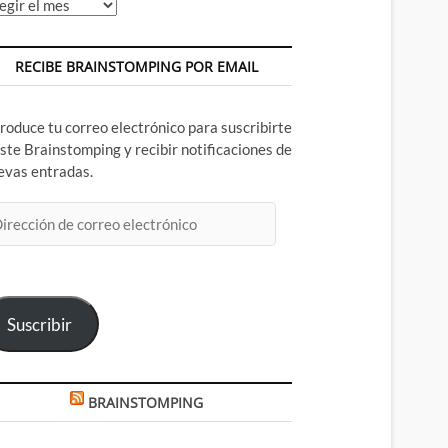
chivos
RECIBE BRAINSTOMPING POR EMAIL
troduce tu correo electrónico para suscribirte
este Brainstomping y recibir notificaciones de
evas entradas.
rección
rreo
ectrónico
Suscribir
BRAINSTOMPING