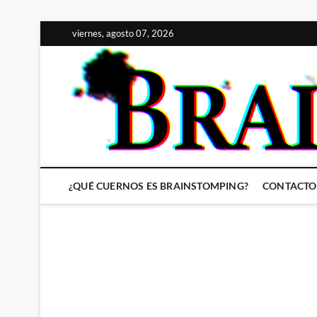
Saltar
viernes, agosto 07, 2026
al
contenido
¿QUÉ CUERNOS ES BRAINSTOMPING?
CONTACTO