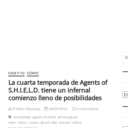
CINE Y TV
CÓMIC
La cuarta temporada de Agents of
S.H.I.E.L.D. tiene un infernal
Ca
comienzo lleno de posibilidades
M'Rabo Mhulargo
28/09/2016
4 comentarios
Actualidad
agents of shield
all-new ghost
rider
cómic
comics
ghost rider
Marvel
robbie
reyes
superhéroes