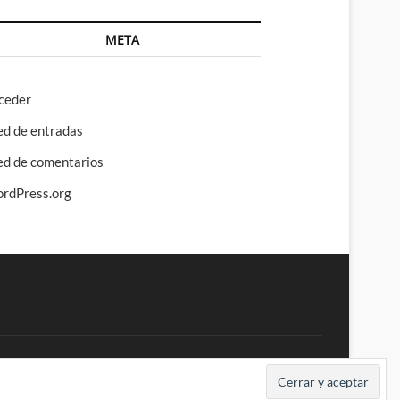
META
ceder
ed de entradas
ed de comentarios
rdPress.org