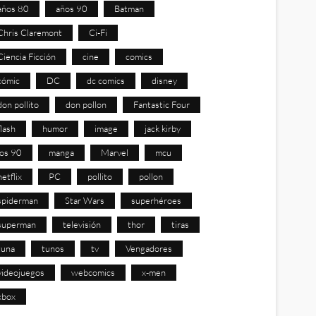
años 80
años 90
Batman
Chris Claremont
Ci-Fi
Ciencia Ficción
cine
comics
cómic
DC
dc comics
disney
don pollito
don pollon
Fantastic Four
flash
humor
image
jack kirby
los 90
manga
Marvel
mcu
netflix
PC
pollito
pollon
spiderman
Star Wars
superhéroes
superman
televisión
thor
tiras
tuna
tunos
tv
Vengadores
videojuegos
webcomics
x-men
xbox