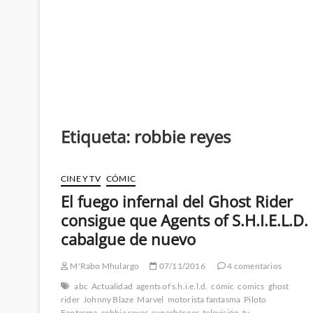
Etiqueta:
robbie reyes
CINE Y TV
CÓMIC
El fuego infernal del Ghost Rider
consigue que Agents of S.H.I.E.L.D.
cabalgue de nuevo
M'Rabo Mhulargo
07/11/2016
4 comentarios
abc
Actualidad
agents of s.h.i.e.l.d.
cómic
comics
ghost
rider
Johnny Blaze
Marvel
motorista fantasma
Piloto
Fantasma
robbie reyes
superhéroes
televisión
tv