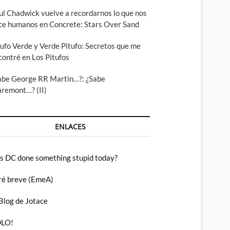
ul Chadwick vuelve a recordarnos lo que nos
ce humanos en Concrete: Stars Over Sand
tufo Verde y Verde Pitufo: Secretos que me
contré en Los Pitufos
abe George RR Martin…?: ¿Sabe
aremont…? (II)
ENLACES
s DC done something stupid today?
ré breve (EmeA)
 Blog de Jotace
LO!