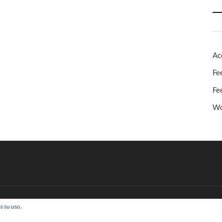
Ac
Fe
Fe
Wo
s su uso.
 Todos los derechos reservados