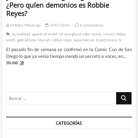
¿Pero quíen demonios es Robbie
un
infernal
Reyes?
comienzo
lleno
M'Rabo Mhulargo
29/07/2016
4 comentarios
de
posibilidades
Actualidad
agents of shield
all-new ghost rider
cómic
comics
felipe
smith
gabriel luna
Marvel
robbie reyes
superhéroes
tradd moore
tv
El pasado fin de semana se confirmó en la Comic Con de San
Diego lo que ya venía tiempo siendo un secreto a voces, en…
El
Ver más
All-
New
Ghost
Rider
de
Buscar
Felipe
Smith
…
y
Tradd
Moore
CATEGORÍAS
llega
a
Agents