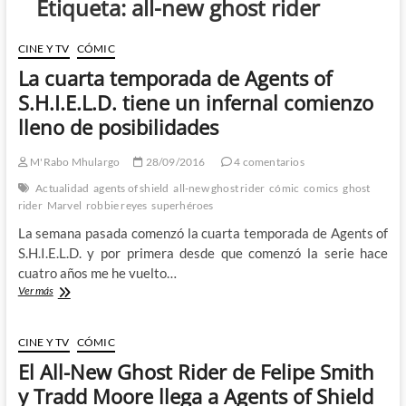
Etiqueta:
all-new ghost rider
CINE Y TV
CÓMIC
La cuarta temporada de Agents of
S.H.I.E.L.D. tiene un infernal comienzo
lleno de posibilidades
M'Rabo Mhulargo
28/09/2016
4 comentarios
Actualidad
agents of shield
all-new ghost rider
cómic
comics
ghost
rider
Marvel
robbie reyes
superhéroes
La semana pasada comenzó la cuarta temporada de Agents of
S.H.I.E.L.D. y por primera desde que comenzó la serie hace
cuatro años me he vuelto…
La
Ver más
cuarta
temporada
de
CINE Y TV
CÓMIC
Agents
El All-New Ghost Rider de Felipe Smith
of
S.H.I.E.L.D.
y Tradd Moore llega a Agents of Shield
tiene