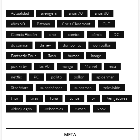
Actualidad
avengers
años 70
años 80
años 90
Batman
Chris Claremont
Ci-Fi
Ciencia Ficción
cine
comics
cómic
DC
dc comics
disney
don pollito
don pollon
Fantastic Four
flash
humor
image
jack kirby
los 90
manga
Marvel
mcu
netflix
PC
pollito
pollon
spiderman
Star Wars
superhéroes
superman
televisión
thor
tiras
tuna
tunos
tv
Vengadores
videojuegos
webcomics
x-men
xbox
META