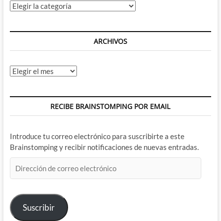
of
Categorías
Shield
¿Pero
quíen
demonios
ARCHIVOS
es
Robbie
Reyes?
Archivos
RECIBE BRAINSTOMPING POR EMAIL
Introduce tu correo electrónico para suscribirte a este
Brainstomping y recibir notificaciones de nuevas entradas.
Dirección
de
correo
electrónico
Suscribir