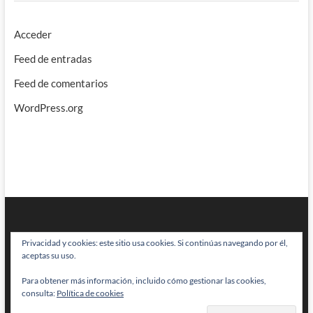
Acceder
Feed de entradas
Feed de comentarios
WordPress.org
Privacidad y cookies: este sitio usa cookies. Si continúas navegando por él,
aceptas su uso.
Para obtener más información, incluido cómo gestionar las cookies,
BRAINSTOMPING
| Diseñado por:
Theme Freesia
|
WordPress
| © Todos
consulta:
Política de cookies
los derechos reservados