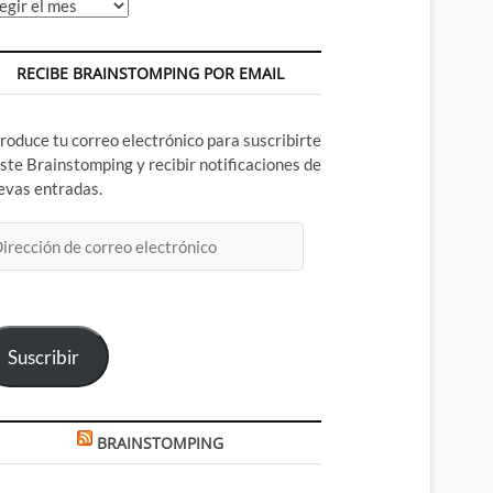
chivos
RECIBE BRAINSTOMPING POR EMAIL
troduce tu correo electrónico para suscribirte
este Brainstomping y recibir notificaciones de
evas entradas.
rección
rreo
ectrónico
Suscribir
BRAINSTOMPING