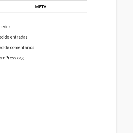
META
ceder
ed de entradas
ed de comentarios
rdPress.org