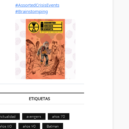
ETIQUETAS
Actualidad
avengers
años 70
años 80
años 90
Batman