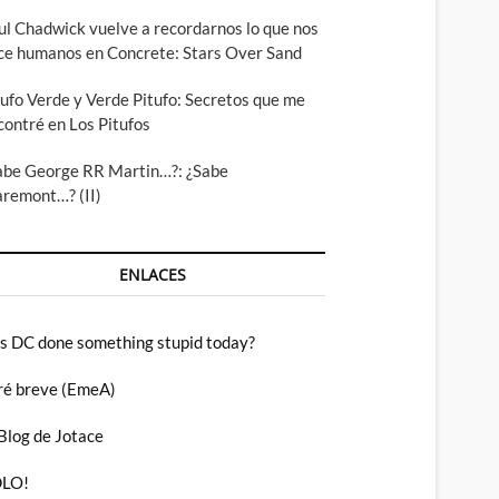
ul Chadwick vuelve a recordarnos lo que nos
ce humanos en Concrete: Stars Over Sand
tufo Verde y Verde Pitufo: Secretos que me
contré en Los Pitufos
abe George RR Martin…?: ¿Sabe
aremont…? (II)
ENLACES
s DC done something stupid today?
ré breve (EmeA)
 Blog de Jotace
LO!