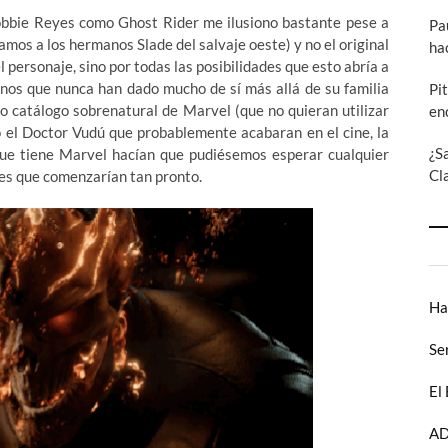
obbie Reyes como Ghost Rider me ilusiono bastante pese a
Pa
amos a los hermanos Slade del salvaje oeste) y no el original
ha
 personaje, sino por todas las posibilidades que esto abría a
anos que nunca han dado mucho de sí más allá de su familia
Pi
lio catálogo sobrenatural de Marvel (que no quieran utilizar
en
o el Doctor Vudú que probablemente acabaran en el cine, la
¿S
ue tiene Marvel hacían que pudiésemos esperar cualquier
Cl
a es que comenzarían tan pronto.
Ha
Se
El
AD