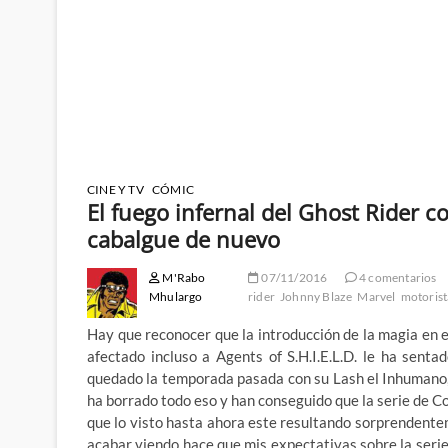
CINE Y TV
CÓMIC
El fuego infernal del Ghost Rider c
cabalgue de nuevo
M'Rabo
07/11/2016
4 comentarios
Mhulargo
rider
Johnny Blaze
Marvel
motorist
Hay que reconocer que la introducción de la magia en
afectado incluso a Agents of S.H.I.E.L.D. le ha senta
quedado la temporada pasada con su Lash el Inhumano, 
ha borrado todo eso y han conseguido que la serie de C
que lo visto hasta ahora este resultando sorprendente
acabar viendo hace que mis expectativas sobre la serie