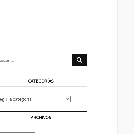
n
ú
Buscar
…
CATEGORÍAS
tegorías
ARCHIVOS