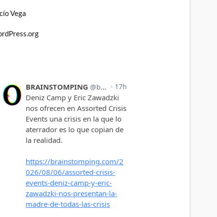
cío Vega
rdPress.org