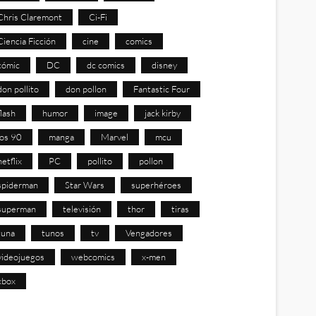
Chris Claremont
Ci-Fi
Ciencia Ficción
cine
comics
cómic
DC
dc comics
disney
don pollito
don pollon
Fantastic Four
flash
humor
image
jack kirby
los 90
manga
Marvel
mcu
netflix
PC
pollito
pollon
spiderman
Star Wars
superhéroes
superman
televisión
thor
tiras
tuna
tunos
tv
Vengadores
videojuegos
webcomics
x-men
xbox