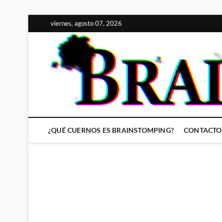
Saltar
viernes, agosto 07, 2026
al
contenido
¿QUÉ CUERNOS ES BRAINSTOMPING?
CONTACTO