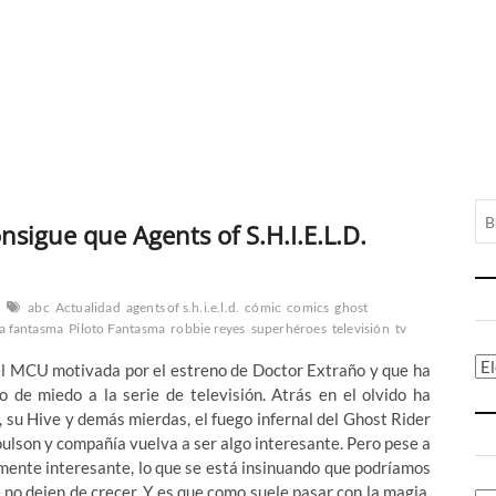
onsigue que Agents of S.H.I.E.L.D.
abc
Actualidad
agents of s.h.i.e.l.d.
cómic
comics
ghost
a fantasma
Piloto Fantasma
robbie reyes
superhéroes
televisión
tv
Ca
 el MCU motivada por el estreno de Doctor Extraño y que ha
do de miedo a la serie de televisión. Atrás en el olvido ha
su Hive y demás mierdas, el fuego infernal del Ghost Rider
oulson y compañía vuelva a ser algo interesante. Pero pese a
mente interesante, lo que se está insinuando que podríamos
 no dejen de crecer. Y es que como suele pasar con la magia,