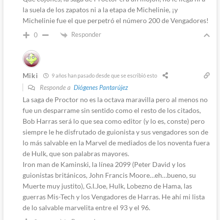
la suela de los zapatos ni a la etapa de Michelinie, ¡y
Michelinie fue el que perpetró el número 200 de Vengadores!
Responder
0
Miki
9 años han pasado desde que se escribió esto
Responde a
Diógenes Pantarújez
La saga de Proctor no es la octava maravilla pero al menos no
fue un desparrame sin sentido como el resto de los citados,
Bob Harras será lo que sea como editor (y lo es, conste) pero
siempre le he disfrutado de guionista y sus vengadores son de
lo más salvable en la Marvel de mediados de los noventa fuera
de Hulk, que son palabras mayores.
Iron man de Kaminski, la línea 2099 (Peter David y los
guionistas británicos, John Francis Moore…eh…bueno, su
Muerte muy justito), G.I.Joe, Hulk, Lobezno de Hama, las
guerras Mis-Tech y los Vengadores de Harras. He ahí mi lista
de lo salvable marvelita entre el 93 y el 96.