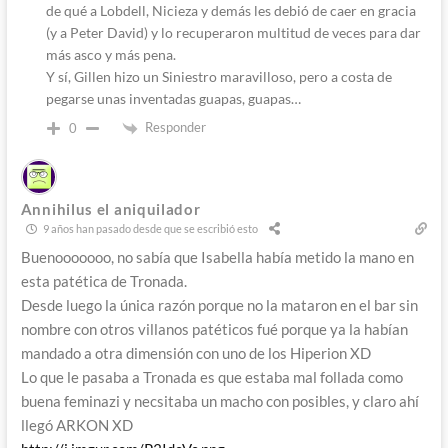
de qué a Lobdell, Nicieza y demás les debió de caer en gracia
(y a Peter David) y lo recuperaron multitud de veces para dar
más asco y más pena.
Y sí, Gillen hizo un Siniestro maravilloso, pero a costa de
pegarse unas inventadas guapas, guapas…
Responder
0
Annihilus el aniquilador
9 años han pasado desde que se escribió esto
Buenooooooo, no sabía que Isabella había metido la mano en
esta patética de Tronada.
Desde luego la única razón porque no la mataron en el bar sin
nombre con otros villanos patéticos fué porque ya la habían
mandado a otra dimensión con uno de los Hiperion XD
Lo que le pasaba a Tronada es que estaba mal follada como
buena feminazi y necsitaba un macho con posibles, y claro ahí
llegó ARKON XD