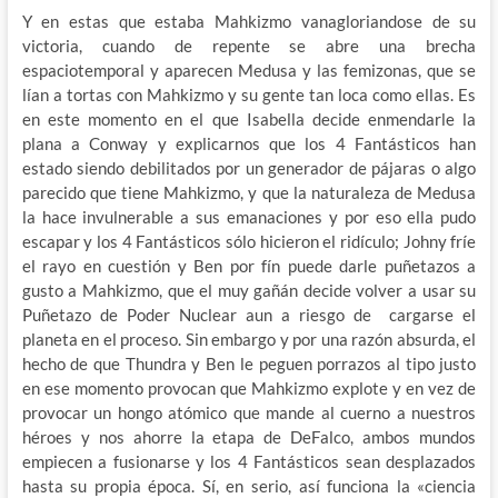
Y en estas que estaba Mahkizmo vanagloriandose de su
victoria, cuando de repente se abre una brecha
espaciotemporal y aparecen Medusa y las femizonas, que se
lían a tortas con Mahkizmo y su gente tan loca como ellas. Es
en este momento en el que Isabella decide enmendarle la
plana a Conway y explicarnos que los 4 Fantásticos han
estado siendo debilitados por un generador de pájaras o algo
parecido que tiene Mahkizmo, y que la naturaleza de Medusa
la hace invulnerable a sus emanaciones y por eso ella pudo
escapar y los 4 Fantásticos sólo hicieron el ridículo; Johny fríe
el rayo en cuestión y Ben por fín puede darle puñetazos a
gusto a Mahkizmo, que el muy gañán decide volver a usar su
Puñetazo de Poder Nuclear aun a riesgo de cargarse el
planeta en el proceso. Sin embargo y por una razón absurda, el
hecho de que Thundra y Ben le peguen porrazos al tipo justo
en ese momento provocan que Mahkizmo explote y en vez de
provocar un hongo atómico que mande al cuerno a nuestros
héroes y nos ahorre la etapa de DeFalco, ambos mundos
empiecen a fusionarse y los 4 Fantásticos sean desplazados
hasta su propia época. Sí, en serio, así funciona la «ciencia