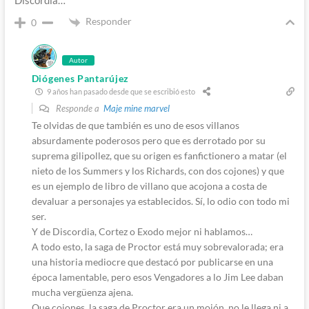
Discordia…
Responder
0
Autor
Diógenes Pantarújez
9 años han pasado desde que se escribió esto
Responde a
Maje mine marvel
Te olvidas de que también es uno de esos villanos
absurdamente poderosos pero que es derrotado por su
suprema gilipollez, que su origen es fanfictionero a matar (el
nieto de los Summers y los Richards, con dos cojones) y que
es un ejemplo de libro de villano que acojona a costa de
devaluar a personajes ya establecidos. Sí, lo odio con todo mi
ser.
Y de Discordia, Cortez o Exodo mejor ni hablamos…
A todo esto, la saga de Proctor está muy sobrevalorada; era
una historia mediocre que destacó por publicarse en una
época lamentable, pero esos Vengadores a lo Jim Lee daban
mucha vergüenza ajena.
Que cojones, la saga de Proctor era un mojón, no le llega ni a