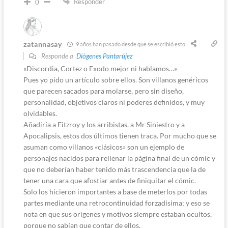
Responder
0
zatannasay
9 años han pasado desde que se escribió esto
Responde a
Diógenes Pantarújez
«Discordia, Cortez o Exodo mejor ni hablamos…»
Pues yo pido un artículo sobre ellos. Son villanos genéricos
que parecen sacados para molarse, pero sin diseño,
personalidad, objetivos claros ni poderes definidos, y muy
olvidables.
Añadiría a Fitzroy y los arribistas, a Mr Siniestro y a
Apocalipsis, estos dos últimos tienen traca. Por mucho que se
asuman como villanos «clásicos» son un ejemplo de
personajes nacidos para rellenar la página final de un cómic y
que no deberían haber tenido más trascendencia que la de
tener una cara que afostiar antes de finiquitar el cómic.
Solo los hicieron importantes a base de meterlos por todas
partes mediante una retrocontinuidad forzadisima; y eso se
nota en que sus origenes y motivos siempre estaban ocultos,
porque no sabían que contar de ellos.