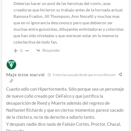
Deberias hacer un post de las heroinas del comic, esas
creadoras que hicieron su trabajo antes de la hornada actual:
Ramona Fradon, Jill Thompson, Ann Nocetti y muchas mas
que en ni ignorancia desconosco pero que debieron ser
muchas entre guionistas, dibujantes entintadoras y coloristas
que han sido olvidadas y que merecen estar en la memoria
colectectiva de todo fan.
Responder
0
Maje mine marvel
9 años han pasado desde que se escribió esto
Cuanto odio con Hipertormenta. Sólo porque sea un personaje
de nuevo cuño creado por DeFalco y que justifica la
desaparición de Reed y Muerte además del regreso de
Nathaniel Richards y que en ciertos momentos parece sacado
de la chistera, no te da derecho a odiarlo tanto.
Y después nadie dice nada de Fabián Cortés, Proctor, Chacal,