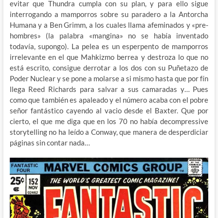
evitar que Thundra cumpla con su plan, y para ello sigue
interrogando a mamporros sobre su paradero a la Antorcha
Humana y a Ben Grimm, a los cuales llama afeminados y «pre-
hombres» (la palabra «mangina» no se había inventado
todavía, supongo). La pelea es un esperpento de mamporros
irrelevante en el que Mahkizmo berrea y destroza lo que no
está escrito, consigue derrotar a los dos con su Puñetazo de
Poder Nuclear y se pone a molarse a si mismo hasta que por fín
llega Reed Richards para salvar a sus camaradas y… Pues
como que también es apaleado y el número acaba con el pobre
señor fantástico cayendo al vacio desde el Baxter. Que por
cierto, el que me diga que en los 70 no había decompressive
storytelling no ha leído a Conway, que manera de desperdiciar
páginas sin contar nada…