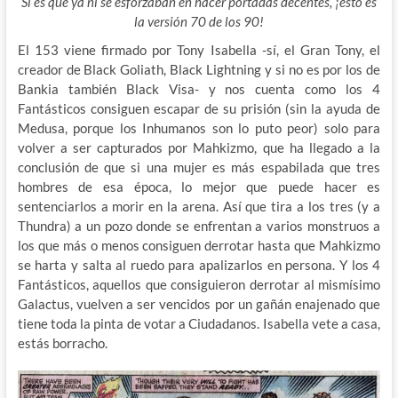
Si es que ya ni se esforzaban en hacer portadas decentes, ¡esto es
la versión 70 de los 90!
El 153 viene firmado por Tony Isabella -sí, el Gran Tony, el
creador de Black Goliath, Black Lightning y si no es por los de
Bankia también Black Visa- y nos cuenta como los 4
Fantásticos consiguen escapar de su prisión (sin la ayuda de
Medusa, porque los Inhumanos son lo puto peor) solo para
volver a ser capturados por Mahkizmo, que ha llegado a la
conclusión de que si una mujer es más espabilada que tres
hombres de esa época, lo mejor que puede hacer es
sentenciarlos a morir en la arena. Así que tira a los tres (y a
Thundra) a un pozo donde se enfrentan a varios monstruos a
los que más o menos consiguen derrotar hasta que Mahkizmo
se harta y salta al ruedo para apalizarlos en persona. Y los 4
Fantásticos, aquellos que consiguieron derrotar al mismísimo
Galactus, vuelven a ser vencidos por un gañán enajenado que
tiene toda la pinta de votar a Ciudadanos. Isabella vete a casa,
estás borracho.