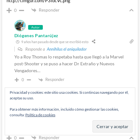
http://i.imgur.com/P3IdcVc.png
Responder
0
Autor
Diógenes Pantarújez
9 años han pasado desde que se escribió esto
Responde a
Annihilus el aniquilador
Yo a Roy Thomas lo respetaba hasta que llegó a la Marvel
post-Shooter y se puso a hacer Dr Extraño y Nuevos
Vengadores…
Responder
0
Privacidad y cookies: este sitio usa cookies. Si continúas navegando por él,
Autor
aceptas su uso.
Diógenes Pantarújez
9 años han pasado desde que se escribió esto
Para obtener más información, incluido cómo gestionar las cookies,
consulta:
Política de cookies
Me acabo de dar cuenta de que hoy estoy odiando muchas
cosas gracias a vosotros, y yo que tenía buen día…
Responder
0