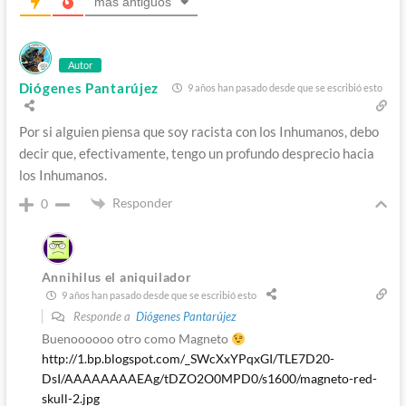
más antiguos
Autor
Diógenes Pantarújez
9 años han pasado desde que se escribió esto
Por si alguien piensa que soy racista con los Inhumanos, debo
decir que, efectivamente, tengo un profundo desprecio hacia
los Inhumanos.
Responder
0
Annihilus el aniquilador
9 años han pasado desde que se escribió esto
Responde a
Diógenes Pantarújez
Buenoooooo otro como Magneto
http://1.bp.blogspot.com/_SWcXxYPqxGI/TLE7D20-
DsI/AAAAAAAAEAg/tDZO2O0MPD0/s1600/magneto-red-
skull-2.jpg