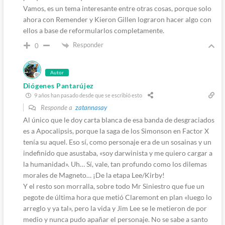
Vamos, es un tema interesante entre otras cosas, porque solo
ahora con Remender y Kieron Gillen lograron hacer algo con
ellos a base de reformularlos completamente.
Responder
0
Autor
Diógenes Pantarújez
9 años han pasado desde que se escribió esto
Responde a
zatannasay
Al único que le doy carta blanca de esa banda de desgraciados
es a Apocalipsis, porque la saga de los Simonson en Factor X
tenía su aquel. Eso sí, como personaje era de un sosainas y un
indefinido que asustaba, «soy darwinista y me quiero cargar a
la humanidad». Uh… Sí, vale, tan profundo como los dilemas
morales de Magneto… ¡De la etapa Lee/Kirby!
Y el resto son morralla, sobre todo Mr Siniestro que fue un
pegote de última hora que metió Claremont en plan «luego lo
arreglo y ya tal», pero la vida y Jim Lee se le metieron de por
medio y nunca pudo apañar el personaje. No se sabe a santo