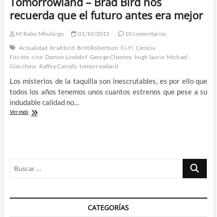
Tomorrowland – Brad Bird nos
¡Si,
por
recuerda que el futuro antes era mejor
favor!
M'Rabo Mhulargo
01/10/2015
10 comentarios
Actualidad
brad bird
Britt Robertson
Ci-Fi
Ciencia
Ficción
cine
Damon Lindelof
George Clooney
hugh laurie
Michael
Giacchino
Raffey Cassidy
tomorrowland
Los misterios de la taquilla son inescrutables, es por ello que
todos los años tenemos unos cuantos estrenos que pese a su
indudable calidad no…
Tomorrowland
Ver más
–
Brad
Bird
nos
recuerda
Buscar
que
el
…
futuro
antes
era
CATEGORÍAS
mejor