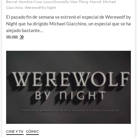
Bernal
Hombre-Cosa
Laura Donnelly
Man Thing
Marvel
Michael
Giacchino
Werewolf By Night
El pasado fin de semana se estrenó el especial de Werewolf by
Night que ha dirigido Michael Giacchino, un especial que se ha
alejado bastante…
Werewolf
Ver más
by
Night
–
El
Horror
llega
al
MCU
CINE Y TV
CÓMIC