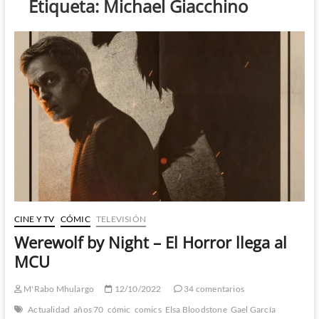
Etiqueta:
Michael Giacchino
CINE Y TV
CÓMIC
TELEVISIÓN
Werewolf by Night – El Horror llega al
MCU
M'Rabo Mhulargo
12/10/2022
34 comentarios
Actualidad
años 70
cómic
comics
Elsa Bloodstone
Gael García