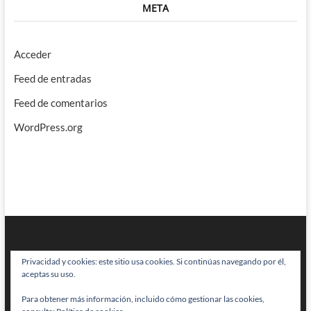
META
Acceder
Feed de entradas
Feed de comentarios
WordPress.org
Privacidad y cookies: este sitio usa cookies. Si continúas navegando por él,
aceptas su uso.
Para obtener más información, incluido cómo gestionar las cookies,
BRAINSTOMPING
| Diseñado por:
Theme Freesia
|
WordPress
| © Todos