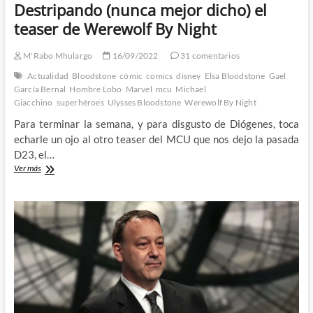
Destripando (nunca mejor dicho) el
teaser de Werewolf By Night
M'Rabo Mhulargo
16/09/2022
31 comentarios
Actualidad
Bloodstone
cómic
comics
disney
Elsa Bloodstone
Gael
García Bernal
Hombre Lobo
Marvel
mcu
Michael
Giacchino
superhéroes
Ulysses Bloodstone
Werewolf By Night
Para terminar la semana, y para disgusto de Diógenes, toca
echarle un ojo al otro teaser del MCU que nos dejo la pasada
D23, el…
Destripando
Ver más
(nunca
mejor
dicho)
el
teaser
de
Werewolf
By
Night