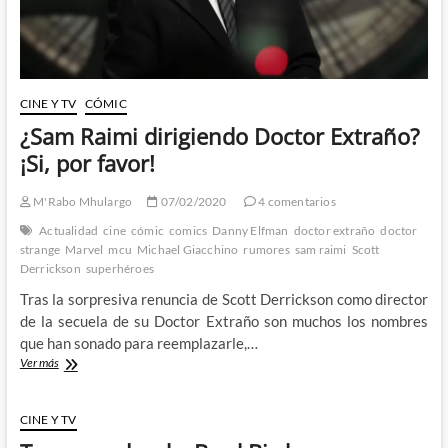
CINE Y TV
CÓMIC
¿Sam Raimi dirigiendo Doctor Extraño?
¡Si, por favor!
M'Rabo Mhulargo
07/02/2020
4 comentarios
Actualidad
cine
cómic
comics
Danny Elfman
doctor extraño
doctor
strange
Marvel
mcu
Michael Giacchino
rumores
sam raimi
Scott
Derrickson
superhéroes
Tras la sorpresiva renuncia de Scott Derrickson como director
de la secuela de su Doctor Extraño son muchos los nombres
que han sonado para reemplazarle,…
¿Sam
Ver más
Raimi
dirigiendo
Doctor
CINE Y TV
Extraño?