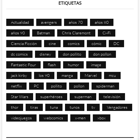
ETIQUETAS
Actualidad
avengers
años 70
años 80
años 90
Batman
Chris Claremont
Ci-Fi
Ciencia Ficción
cine
comics
cómic
DC
dc comics
disney
don pollito
don pollon
Fantastic Four
flash
humor
image
jack kirby
los 90
manga
Marvel
mcu
netflix
PC
pollito
pollon
spiderman
Star Wars
superhéroes
superman
televisión
thor
tiras
tuna
tunos
tv
Vengadores
videojuegos
webcomics
x-men
xbox