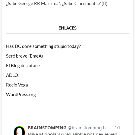
¿Sabe George RR Martin…?: ¿Sabe Claremont…? (II)
ENLACES
Has DC done something stupid today?
Seré breve (EmeA)
El Blog de Jotace
ADLO!
Rocío Vega
WordPress.org