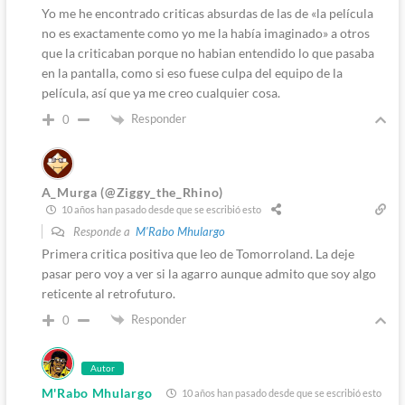
Yo me he encontrado criticas absurdas de las de «la película
no es exactamente como yo me la había imaginado» a otros
que la criticaban porque no habian entendido lo que pasaba
en la pantalla, como si eso fuese culpa del equipo de la
película, así que ya me creo cualquier cosa.
Responder
0
A_Murga (@Ziggy_the_Rhino)
10 años han pasado desde que se escribió esto
Responde a
M'Rabo Mhulargo
Primera critica positiva que leo de Tomorroland. La deje
pasar pero voy a ver si la agarro aunque admito que soy algo
reticente al retrofuturo.
Responder
0
Autor
M'Rabo Mhulargo
10 años han pasado desde que se escribió esto