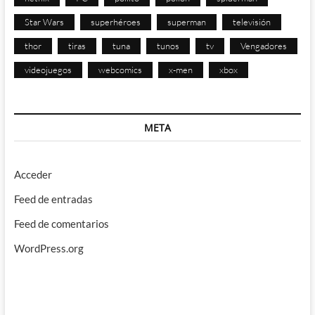
Star Wars
superhéroes
superman
televisión
thor
tiras
tuna
tunos
tv
Vengadores
videojuegos
webcomics
x-men
xbox
META
Acceder
Feed de entradas
Feed de comentarios
WordPress.org