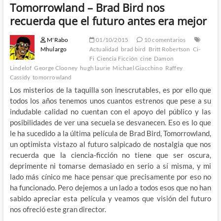
Tomorrowland – Brad Bird nos
recuerda que el futuro antes era mejor
M'Rabo
01/10/2015
10 comentarios
Mhulargo
Actualidad
brad bird
Britt Robertson
Ci-
Fi
Ciencia Ficción
cine
Damon
Lindelof
George Clooney
hugh laurie
Michael Giacchino
Raffey
Cassidy
tomorrowland
Los misterios de la taquilla son inescrutables, es por ello que
todos los años tenemos unos cuantos estrenos que pese a su
indudable calidad no cuentan con el apoyo del público y las
posibilidades de ver una secuela se desvanecen. Eso es lo que
le ha sucedido a la última película de Brad Bird, Tomorrowland,
un optimista vistazo al futuro salpicado de nostalgia que nos
recuerda que la ciencia-ficción no tiene que ser oscura,
deprimente ni tomarse demasiado en serio a sí misma, y mi
lado más cínico me hace pensar que precisamente por eso no
ha funcionado. Pero dejemos a un lado a todos esos que no han
sabido apreciar esta película y veamos que visión del futuro
nos ofreció este gran director.