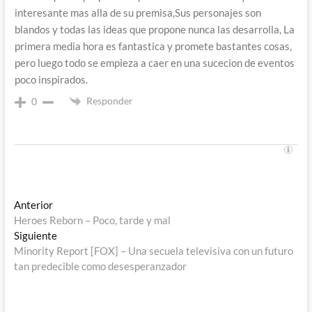
interesante mas alla de su premisa,Sus personajes son
blandos y todas las ideas que propone nunca las desarrolla, La
primera media hora es fantastica y promete bastantes cosas,
pero luego todo se empieza a caer en una sucecion de eventos
poco inspirados.
Responder
0
Navegación
Entrada
Anterior
anterior:
Heroes Reborn – Poco, tarde y mal
de
Entrada
Siguiente
entradas
siguiente:
Minority Report [FOX] – Una secuela televisiva con un futuro
tan predecible como desesperanzador