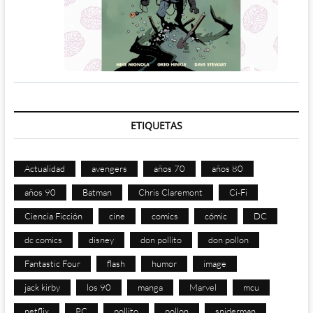
ETIQUETAS
Actualidad
avengers
años 70
años 80
años 90
Batman
Chris Claremont
Ci-Fi
Ciencia Ficción
cine
comics
cómic
DC
dc comics
disney
don pollito
don pollon
Fantastic Four
flash
humor
image
jack kirby
los 90
manga
Marvel
mcu
netflix
PC
pollito
pollon
spiderman