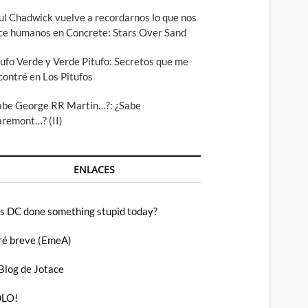
ul Chadwick vuelve a recordarnos lo que nos
ce humanos en Concrete: Stars Over Sand
tufo Verde y Verde Pitufo: Secretos que me
contré en Los Pitufos
abe George RR Martin…?: ¿Sabe
aremont…? (II)
ENLACES
s DC done something stupid today?
ré breve (EmeA)
 Blog de Jotace
LO!