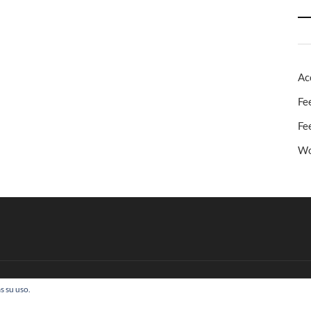
Ac
Fe
Fe
Wo
s su uso.
 Todos los derechos reservados