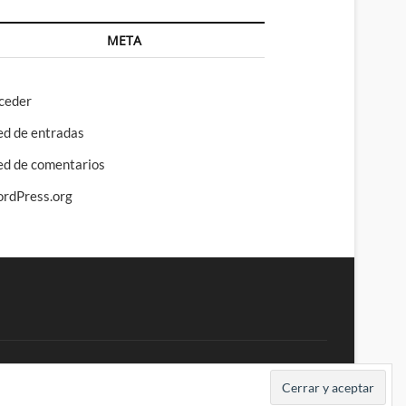
META
ceder
ed de entradas
ed de comentarios
rdPress.org