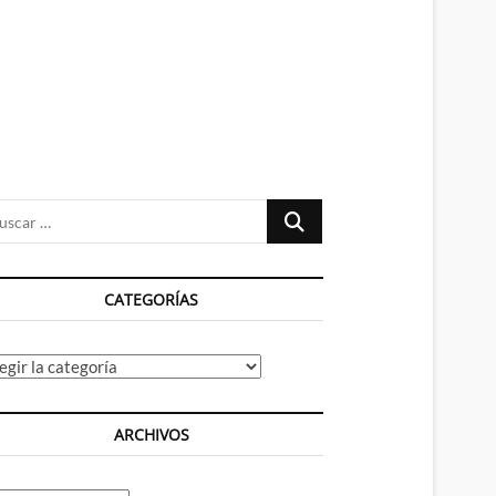
n
ú
Buscar
…
CATEGORÍAS
tegorías
ARCHIVOS