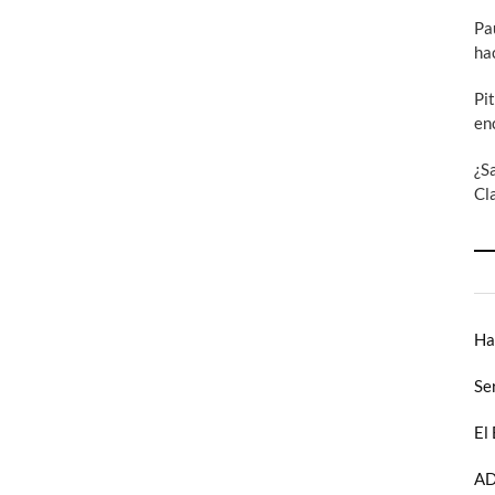
Pa
ha
Pi
en
¿S
Cl
Ha
Se
El
AD