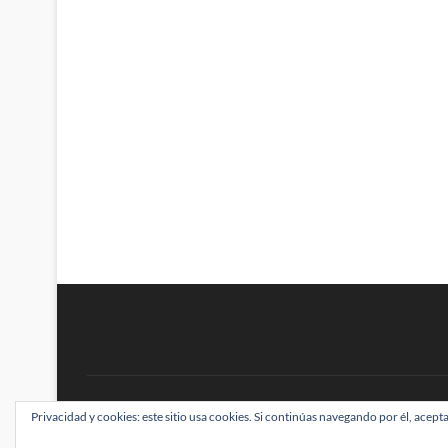
BRAINSTOMPING
Privacidad y cookies: este sitio usa cookies. Si continúas navegando por él, acepta
| Diseñado por:
Theme Freesia
|
WordPress
| ©