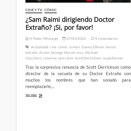
CINE Y TV
CÓMIC
¿Sam Raimi dirigiendo Doctor
Extraño? ¡Si, por favor!
M'Rabo Mhulargo
07/02/2020
4 comentarios
Actualidad
cine
cómic
comics
Danny Elfman
doctor
extraño
doctor strange
Marvel
mcu
Michael
Giacchino
rumores
sam raimi
Scott Derrickson
superhéroes
Tras la sorpresiva renuncia de Scott Derrickson como
director de la secuela de su Doctor Extraño son
muchos los nombres que han sonado para
reemplazarle,…
¿Sam
Ver más
Raimi
dirigiendo
Doctor
Extraño?
¡Si,
por