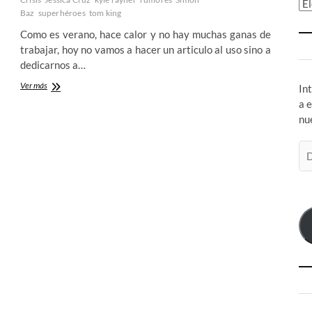
Ar
Baz
superhéroes
tom king
Como es verano, hace calor y no hay muchas ganas de
trabajar, hoy no vamos a hacer un articulo al uso sino a
dedicarnos a…
Rumores
Ver más
In
sobre
a 
las
nu
muertes
en
Di
Heroes
in
de
Crisis:
co
¿A
el
cada
cerdo
le
llega
su
San
Martín?