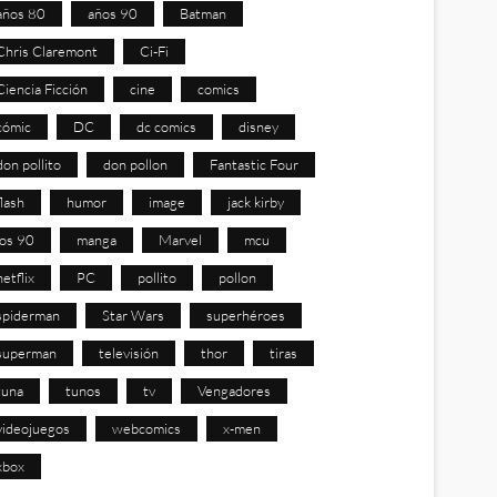
años 80
años 90
Batman
Chris Claremont
Ci-Fi
Ciencia Ficción
cine
comics
cómic
DC
dc comics
disney
don pollito
don pollon
Fantastic Four
flash
humor
image
jack kirby
los 90
manga
Marvel
mcu
netflix
PC
pollito
pollon
spiderman
Star Wars
superhéroes
superman
televisión
thor
tiras
tuna
tunos
tv
Vengadores
videojuegos
webcomics
x-men
xbox