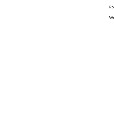
Ro
Wo