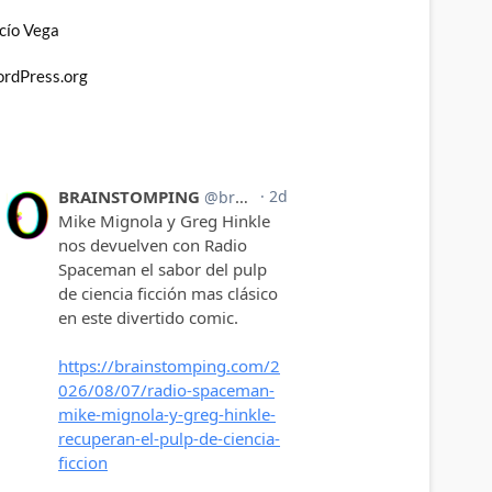
cío Vega
rdPress.org