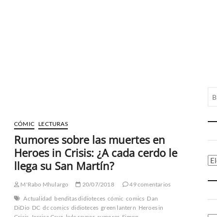
CÓMIC
LECTURAS
Rumores sobre las muertes en
Heroes in Crisis: ¿A cada cerdo le
Ca
llega su San Martín?
M'Rabo Mhulargo
20/07/2018
49 comentarios
Actualidad
benditas didioteces
cómic
comics
Dan
DiDio
DC
dc comics
didioteces
green lantern
Heroes in
Crisis
Jessica Cruz
kyle rayner
rumores
Simon