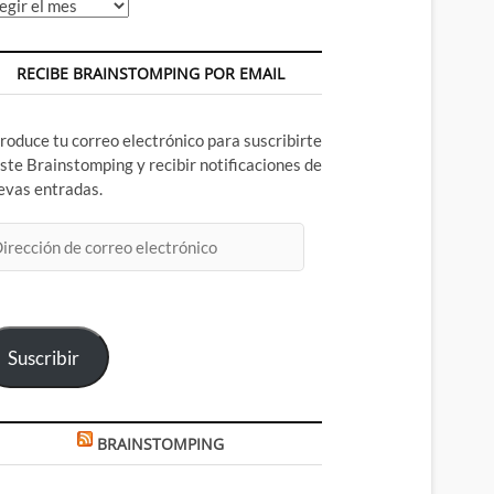
chivos
RECIBE BRAINSTOMPING POR EMAIL
troduce tu correo electrónico para suscribirte
este Brainstomping y recibir notificaciones de
evas entradas.
rección
rreo
ectrónico
Suscribir
BRAINSTOMPING