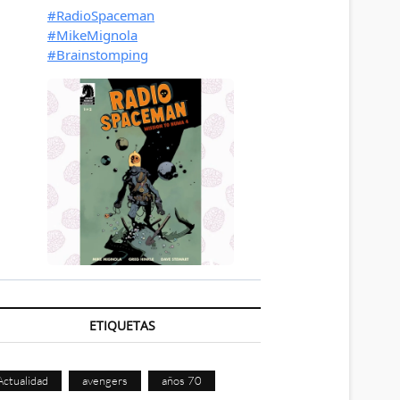
ETIQUETAS
Actualidad
avengers
años 70