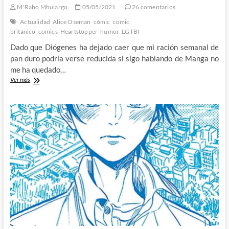
M'Rabo Mhulargo
05/05/2021
26 comentarios
Actualidad
Alice Oseman
cómic
comic
británico
comics
Heartstopper
humor
LGTBI
Dado que Diógenes ha dejado caer que mi ración semanal de
pan duro podría verse reducida si sigo hablando de Manga no
me ha quedado…
Heartstopper
Ver más
de
Alice
Oseman
–
Del
amor
y
otras
historias