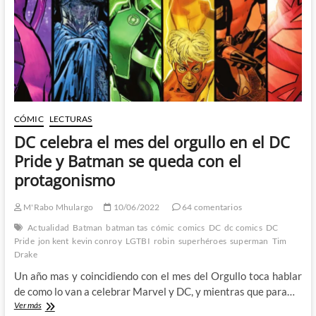
real
llena
de
optimismo
CÓMIC
LECTURAS
DC celebra el mes del orgullo en el DC
Pride y Batman se queda con el
protagonismo
M'Rabo Mhulargo
10/06/2022
64 comentarios
Actualidad
Batman
batman tas
cómic
comics
DC
dc comics
DC
Pride
jon kent
kevin conroy
LGTBI
robin
superhéroes
superman
Tim
Drake
Un año mas y coincidiendo con el mes del Orgullo toca hablar
de como lo van a celebrar Marvel y DC, y mientras que para…
DC
Ver más