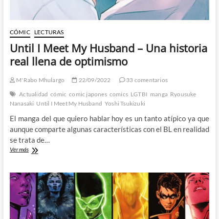
cuenta
CÓMIC
LECTURAS
Until I Meet My Husband – Una historia
real llena de optimismo
M'Rabo Mhulargo
22/09/2022
33 comentarios
Actualidad
cómic
comic japones
comics
LGTBI
manga
Ryousuke
Nanasaki
Until I Meet My Husband
Yoshi Tsukizuki
El manga del que quiero hablar hoy es un tanto atípico ya que
aunque comparte algunas características con el BL en realidad
se trata de…
Until
Ver más
I
Meet
My
Husband
–
Una
historia