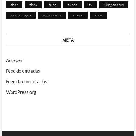
thor
tiras
tuna
tunos
tv
Vengadores
videojuegos
webcomics
x-men
xbox
META
Acceder
Feed de entradas
Feed de comentarios
WordPress.org