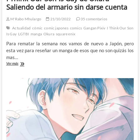
Saliendo del armario sin darse cuenta
M'Rabo Mhulargo
21/10/2022
35 comentarios
Actualidad
cómic
comic japones
comics
Gangan Pixiv
I Think Our Son
Is Gay
LGTBI
manga
Okura
square enix
Para rematar la semana nos vamos de nuevo a Japón, pero
esta vez para reseñar un manga de esos que no son quizás los
mas…
I
Ver más
Think
Our
Son
Is
Gay
de
Okura
–
Saliendo
del
armario
sin
darse