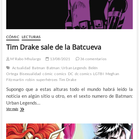
rumbo
de
la
mano
de
Tom
Taylor
CÓMIC
LECTURAS
y
Tim Drake sale de la Batcueva
John
Timms
M'Rabo Mhulargo
13/08/2021
36 comentarios
Actualidad
Batman
Batman: Urban Legends
Belén
Ortega
Bisexualidad
cómic
comics
DC
dc comics
LGTBI
Meghan
Fitzmartin
robin
superhéroes
Tim Drake
Supongo que a estas alturas todo el mundo habrá leído la
noticia en algún sitio u otro, en el sexto numero de Batman:
Urban Legends…
Tim
Ver más
Drake
sale
de
la
Batcueva