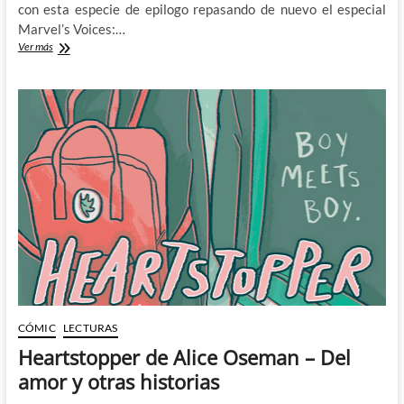
con esta especie de epilogo repasando de nuevo el especial
Marvel’s Voices:…
Cuando
Ver más
la
misma
Marvel
pone
el
foco
en
sus
propias
carencias
–
Marvel’s
Voices:
Pride
CÓMIC
LECTURAS
Heartstopper de Alice Oseman – Del
amor y otras historias