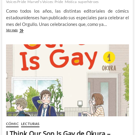
Voices Pride
Marvel's Voices: Pride
Mística
superhéroes
Como todos los años, las distintas editoriales de cómics
estadounidenses han publicado sus especiales para celebrar el
mes del Orgullo. Unas celebraciones que, como ya…
Marvel
Ver más
casa
a
Mística
y
Destino
y
a
la
vez
pone
al
aire
sus
vergüenzas
CÓMIC
LECTURAS
I Think Our Son Is Gay de Okura –