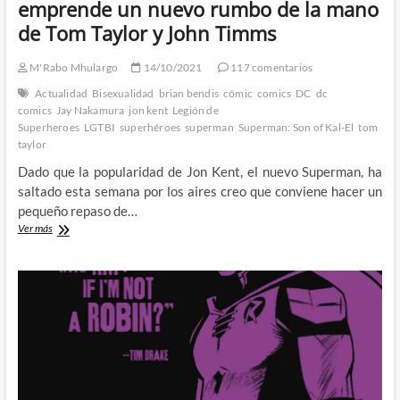
emprende un nuevo rumbo de la mano
de Tom Taylor y John Timms
M'Rabo Mhulargo
14/10/2021
117 comentarios
Actualidad
Bisexualidad
brian bendis
cómic
comics
DC
dc
comics
Jay Nakamura
jon kent
Legión de
Superheroes
LGTBI
superhéroes
superman
Superman: Son of Kal-El
tom
taylor
Dado que la popularidad de Jon Kent, el nuevo Superman, ha
saltado esta semana por los aires creo que conviene hacer un
pequeño repaso de…
Superman:
Ver más
Son
of
Kal-
El
–
Jon
Kent
emprende
un
nuevo