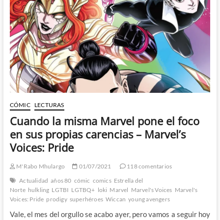
CÓMIC
LECTURAS
Cuando la misma Marvel pone el foco
en sus propias carencias – Marvel’s
Voices: Pride
M'Rabo Mhulargo
01/07/2021
118 comentarios
Actualidad
años 80
cómic
comics
Estrella del
Norte
hulkling
LGTBI
LGTBQ+
loki
Marvel
Marvel's Voices
Marvel's
Voices: Pride
prodigy
superhéroes
Wiccan
young avengers
Vale, el mes del orgullo se acabo ayer, pero vamos a seguir hoy