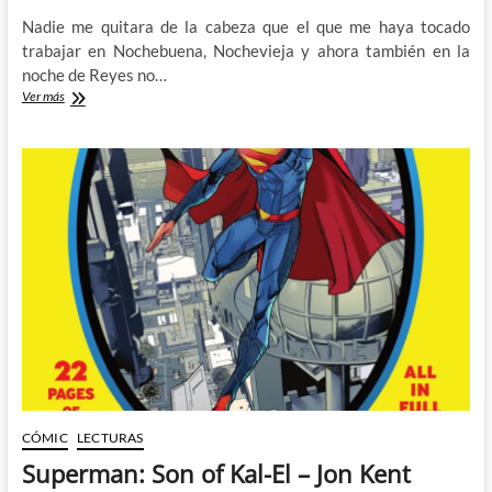
Nadie me quitara de la cabeza que el que me haya tocado
trabajar en Nochebuena, Nochevieja y ahora también en la
noche de Reyes no…
Que
Ver más
le
pedimos
a
los
Reyes
Magos
en
el
2022
CÓMIC
LECTURAS
Superman: Son of Kal-El – Jon Kent