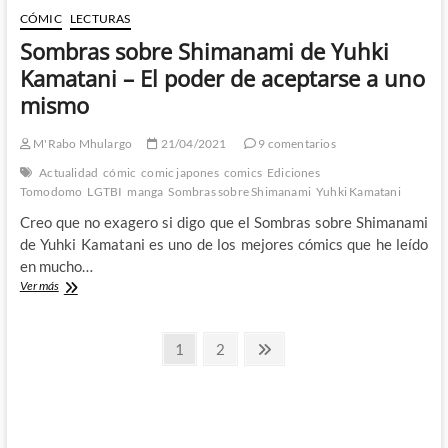
CÓMIC
LECTURAS
Sombras sobre Shimanami de Yuhki
Kamatani – El poder de aceptarse a uno
mismo
M'Rabo Mhulargo
21/04/2021
9 comentarios
Actualidad
cómic
comic japones
comics
Ediciones
Tomodomo
LGTBI
manga
Sombras sobre Shimanami
Yuhki Kamatani
Creo que no exagero si digo que el Sombras sobre Shimanami
de Yuhki Kamatani es uno de los mejores cómics que he leído
en mucho…
Sombras
Ver más
sobre
Shimanami
Paginación
de
Página
Página
Página
1
2
Yuhki
siguiente
de
Kamatani
–
entradas
El
poder
de