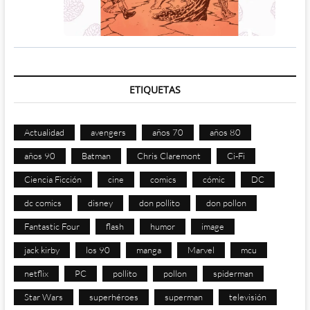
ETIQUETAS
Actualidad
avengers
años 70
años 80
años 90
Batman
Chris Claremont
Ci-Fi
Ciencia Ficción
cine
comics
cómic
DC
dc comics
disney
don pollito
don pollon
Fantastic Four
flash
humor
image
jack kirby
los 90
manga
Marvel
mcu
netflix
PC
pollito
pollon
spiderman
Star Wars
superhéroes
superman
televisión