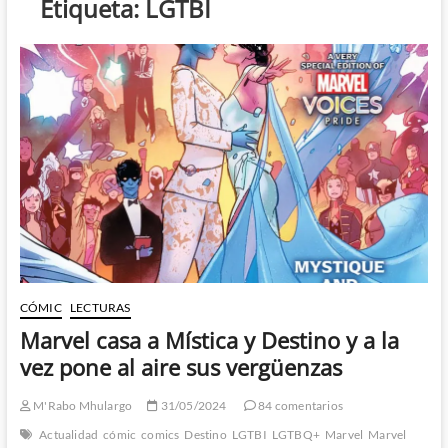
Etiqueta:
LGTBI
CÓMIC
LECTURAS
Marvel casa a Mística y Destino y a la
vez pone al aire sus vergüenzas
M'Rabo Mhulargo
31/05/2024
84 comentarios
Actualidad
cómic
comics
Destino
LGTBI
LGTBQ+
Marvel
Marvel