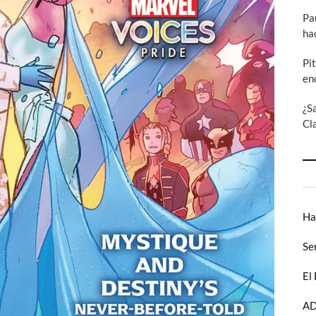
Pa
ha
Pi
en
¿S
Cl
Ha
Se
El
AD