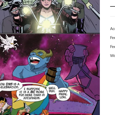
Ac
Fe
Fe
Wo