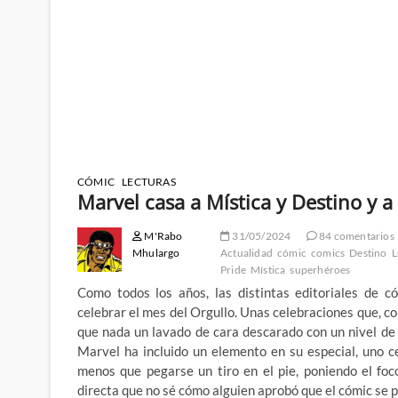
CÓMIC
LECTURAS
Marvel casa a Mística y Destino y a
M'Rabo
31/05/2024
84 comentarios
Mhulargo
Actualidad
cómic
comics
Destino
L
Pride
Mística
superhéroes
Como todos los años, las distintas editoriales de c
celebrar el mes del Orgullo. Unas celebraciones que, 
que nada un lavado de cara descarado con un nivel de 
Marvel ha incluido un elemento en su especial, uno c
menos que pegarse un tiro en el pie, poniendo el fo
directa que no sé cómo alguien aprobó que el cómic se 