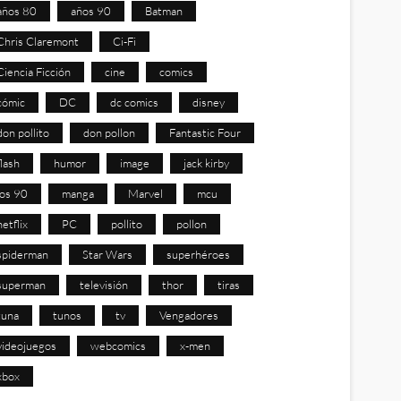
años 80
años 90
Batman
Chris Claremont
Ci-Fi
Ciencia Ficción
cine
comics
cómic
DC
dc comics
disney
don pollito
don pollon
Fantastic Four
flash
humor
image
jack kirby
los 90
manga
Marvel
mcu
netflix
PC
pollito
pollon
spiderman
Star Wars
superhéroes
superman
televisión
thor
tiras
tuna
tunos
tv
Vengadores
videojuegos
webcomics
x-men
xbox