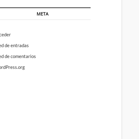
META
ceder
ed de entradas
ed de comentarios
rdPress.org