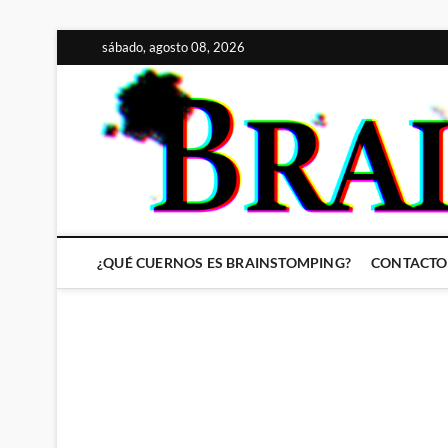
Saltar
sábado, agosto 08, 2026
al
contenido
¿QUÉ CUERNOS ES BRAINSTOMPING?
CONTACTO