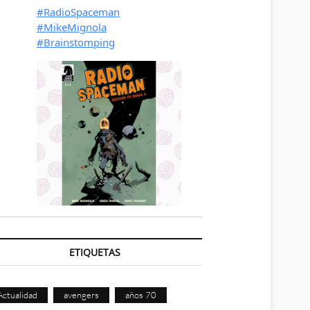
ETIQUETAS
Actualidad
avengers
años 70