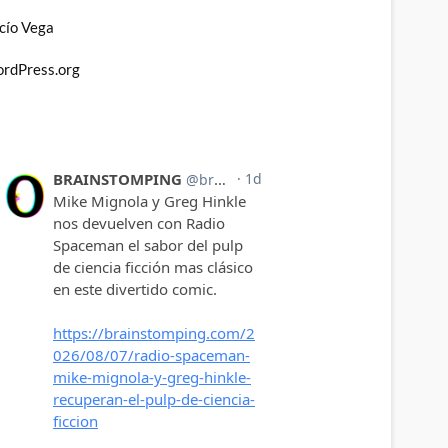
cío Vega
rdPress.org