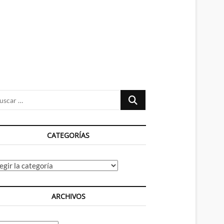
n
ú
Buscar
…
CATEGORÍAS
tegorías
ARCHIVOS