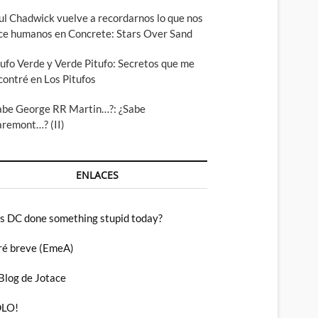
ul Chadwick vuelve a recordarnos lo que nos
ce humanos en Concrete: Stars Over Sand
tufo Verde y Verde Pitufo: Secretos que me
contré en Los Pitufos
abe George RR Martin…?: ¿Sabe
aremont…? (II)
ENLACES
s DC done something stupid today?
ré breve (EmeA)
 Blog de Jotace
LO!