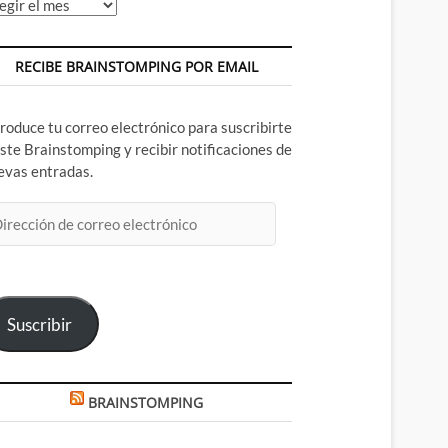
chivos
RECIBE BRAINSTOMPING POR EMAIL
troduce tu correo electrónico para suscribirte
este Brainstomping y recibir notificaciones de
evas entradas.
rección
rreo
ectrónico
Suscribir
BRAINSTOMPING