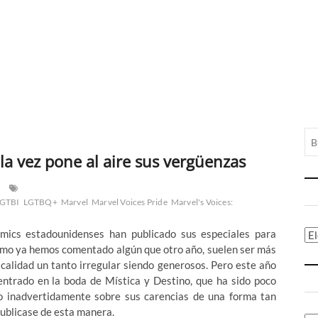
 la vez pone al aire sus vergüenzas
GTBI
LGTBQ+
Marvel
Marvel Voices Pride
Marvel's Voices:
ómics estadounidenses han publicado sus especiales para
Ca
como ya hemos comentado algún que otro año, suelen ser más
calidad un tanto irregular siendo generosos. Pero este año
entrado en la boda de Mística y Destino, que ha sido poco
co inadvertidamente sobre sus carencias de una forma tan
publicase de esta manera.