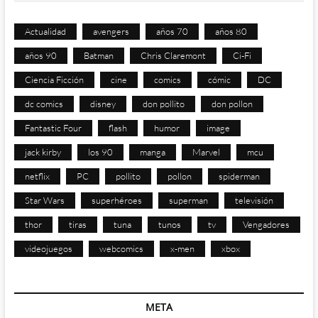
Actualidad
avengers
años 70
años 80
años 90
Batman
Chris Claremont
Ci-Fi
Ciencia Ficción
cine
comics
cómic
DC
dc comics
disney
don pollito
don pollon
Fantastic Four
flash
humor
image
jack kirby
los 90
manga
Marvel
mcu
netflix
PC
pollito
pollon
spiderman
Star Wars
superhéroes
superman
televisión
thor
tiras
tuna
tunos
tv
Vengadores
videojuegos
webcomics
x-men
xbox
META