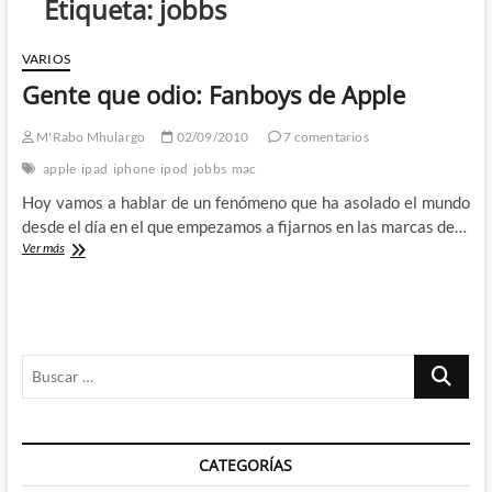
Etiqueta:
jobbs
VARIOS
Gente que odio: Fanboys de Apple
M'Rabo Mhulargo
02/09/2010
7 comentarios
apple
ipad
iphone
ipod
jobbs
mac
Hoy vamos a hablar de un fenómeno que ha asolado el mundo
desde el día en el que empezamos a fijarnos en las marcas de…
Gente
Ver más
que
odio:
Fanboys
de
Apple
Buscar
…
CATEGORÍAS