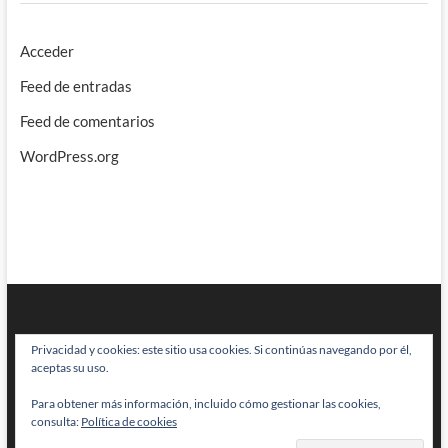
Acceder
Feed de entradas
Feed de comentarios
WordPress.org
Privacidad y cookies: este sitio usa cookies. Si continúas navegando por él,
aceptas su uso.
Para obtener más información, incluido cómo gestionar las cookies,
BRAINSTOMPING
| Diseñado por:
Theme Freesia
|
WordPress
| © Todos
consulta:
Política de cookies
los derechos reservados