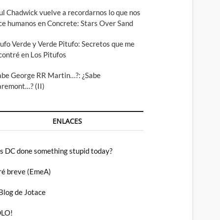
ul Chadwick vuelve a recordarnos lo que nos
ce humanos en Concrete: Stars Over Sand
tufo Verde y Verde Pitufo: Secretos que me
contré en Los Pitufos
abe George RR Martin…?: ¿Sabe
aremont…? (II)
ENLACES
s DC done something stupid today?
ré breve (EmeA)
 Blog de Jotace
LO!