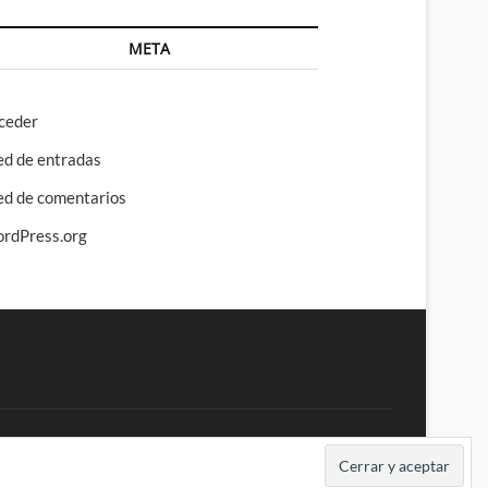
META
ceder
ed de entradas
ed de comentarios
rdPress.org