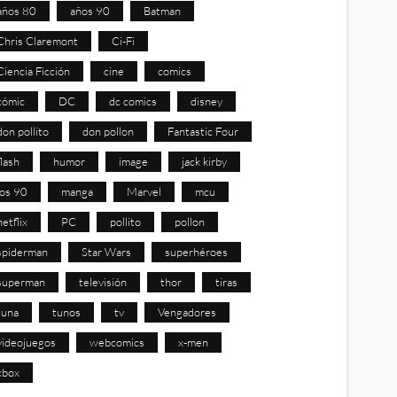
años 80
años 90
Batman
Chris Claremont
Ci-Fi
Ciencia Ficción
cine
comics
cómic
DC
dc comics
disney
don pollito
don pollon
Fantastic Four
flash
humor
image
jack kirby
los 90
manga
Marvel
mcu
netflix
PC
pollito
pollon
spiderman
Star Wars
superhéroes
superman
televisión
thor
tiras
tuna
tunos
tv
Vengadores
videojuegos
webcomics
x-men
xbox