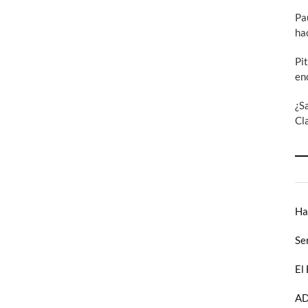
Pa
ha
Pi
en
¿S
Cl
Ha
Se
El
AD