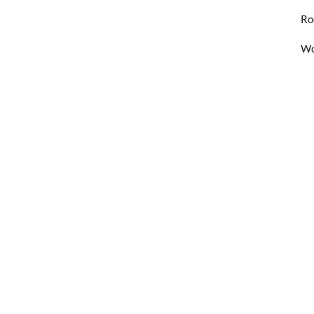
Ro
Wo