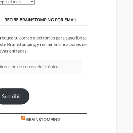
chivos
RECIBE BRAINSTOMPING POR EMAIL
troduce tu correo electrónico para suscribirte
este Brainstomping y recibir notificaciones de
evas entradas.
rección
rreo
ectrónico
Suscribir
BRAINSTOMPING