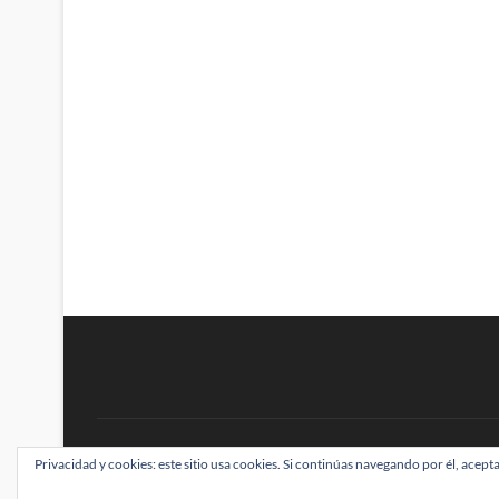
BRAINSTOMPING
Privacidad y cookies: este sitio usa cookies. Si continúas navegando por él, acepta
| Diseñado por:
Theme Freesia
|
WordPress
| ©