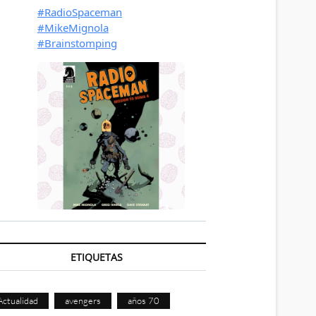
ETIQUETAS
Actualidad
avengers
años 70