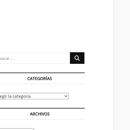
n
ú
Buscar
…
CATEGORÍAS
tegorías
ARCHIVOS