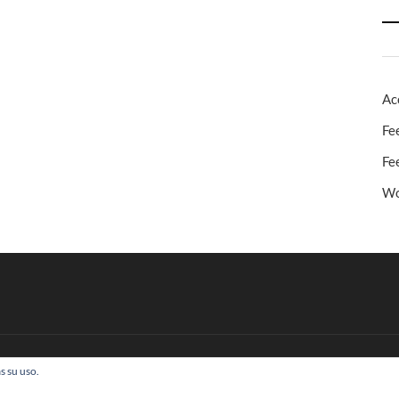
Ac
Fe
Fe
Wo
s su uso.
 Todos los derechos reservados