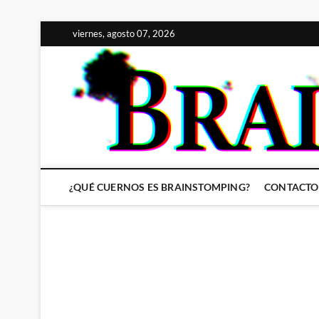
Saltar
viernes, agosto 07, 2026
al
contenido
¿QUÉ CUERNOS ES BRAINSTOMPING?
CONTACTO