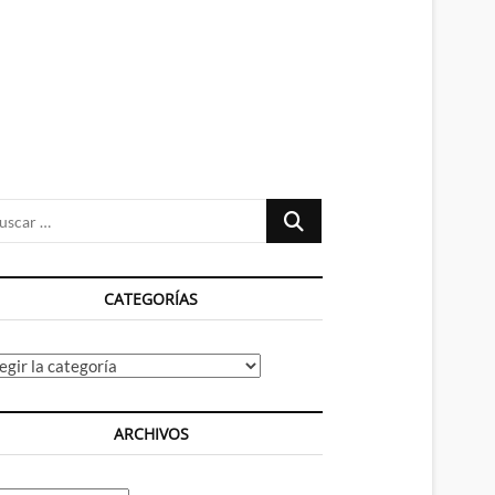
n
ú
Buscar
…
CATEGORÍAS
tegorías
ARCHIVOS