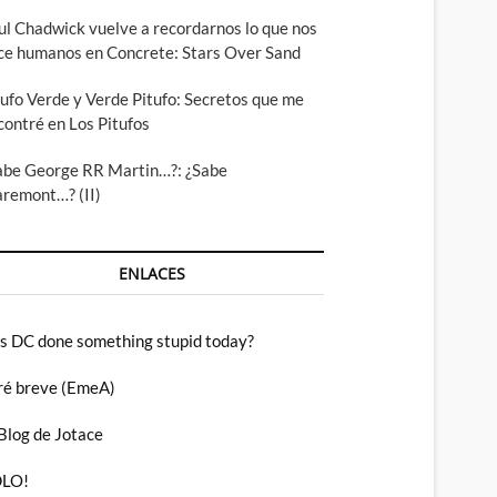
ul Chadwick vuelve a recordarnos lo que nos
ce humanos en Concrete: Stars Over Sand
tufo Verde y Verde Pitufo: Secretos que me
contré en Los Pitufos
abe George RR Martin…?: ¿Sabe
aremont…? (II)
ENLACES
s DC done something stupid today?
ré breve (EmeA)
 Blog de Jotace
LO!