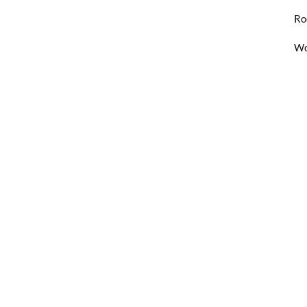
Ro
Wo