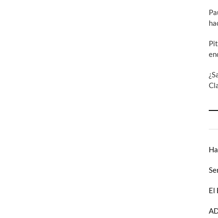
Pa
ha
Pi
en
¿S
Cl
Ha
Se
El
AD