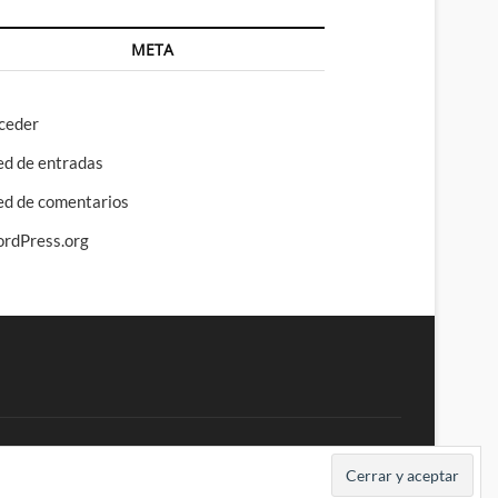
META
ceder
ed de entradas
ed de comentarios
rdPress.org