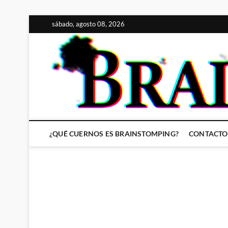
Saltar
sábado, agosto 08, 2026
al
contenido
¿QUÉ CUERNOS ES BRAINSTOMPING?
CONTACTO