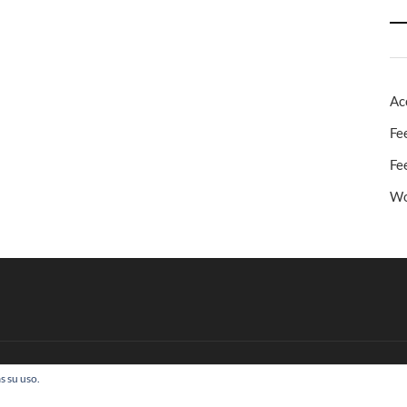
Ac
Fe
Fe
Wo
s su uso.
 Todos los derechos reservados