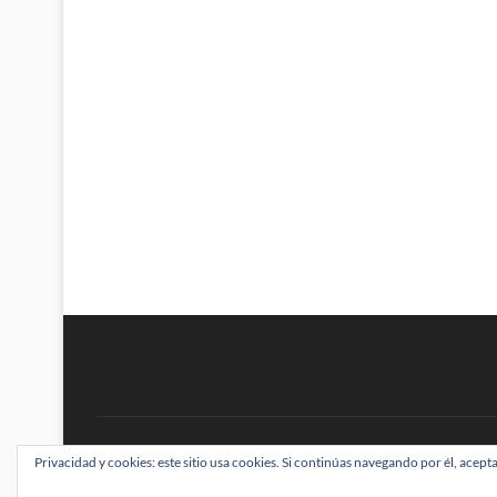
BRAINSTOMPING
Privacidad y cookies: este sitio usa cookies. Si continúas navegando por él, acepta
| Diseñado por:
Theme Freesia
|
WordPress
| ©