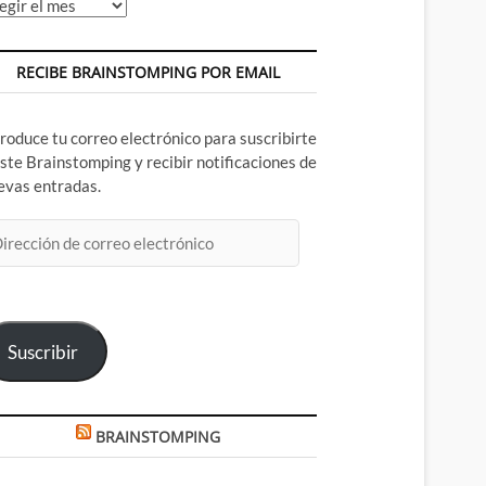
chivos
RECIBE BRAINSTOMPING POR EMAIL
troduce tu correo electrónico para suscribirte
este Brainstomping y recibir notificaciones de
evas entradas.
rección
rreo
ectrónico
Suscribir
BRAINSTOMPING