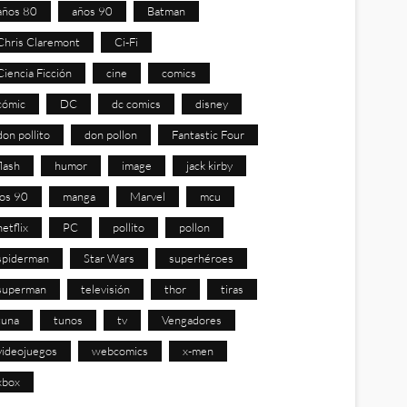
años 80
años 90
Batman
Chris Claremont
Ci-Fi
Ciencia Ficción
cine
comics
cómic
DC
dc comics
disney
don pollito
don pollon
Fantastic Four
flash
humor
image
jack kirby
los 90
manga
Marvel
mcu
netflix
PC
pollito
pollon
spiderman
Star Wars
superhéroes
superman
televisión
thor
tiras
tuna
tunos
tv
Vengadores
videojuegos
webcomics
x-men
xbox