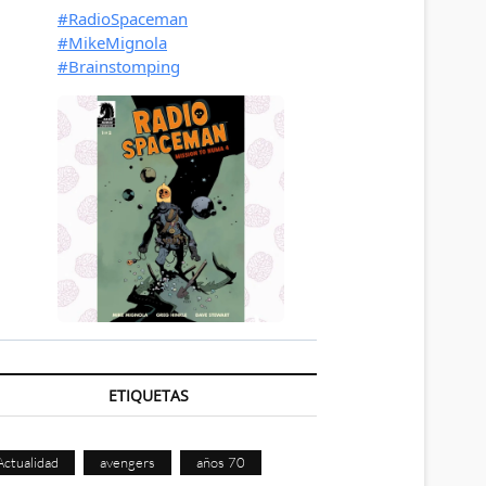
ETIQUETAS
Actualidad
avengers
años 70