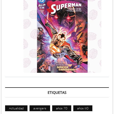
ETIQUETAS
Actualidad
avengers
años 70
años 80