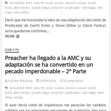
Actualidad
AMC
años 90
cómic
comics
dominic cooper
Garth
Ennis
glenn farbry
Joseph Gilgun
preacher
predicador
ruth negga
seth
rogen
steve dillon
Decir que me ilusionaba la idea de una adaptación del cómic de
Predicador de Garth Ennis y Steve Dillon (y Glenn Farbry)
seria quedarme cortisimo,…
Preacher
Ver más
–
La
adaptación
CINE Y TV
que
Preacher ha llegado a la AMC y su
se
convirtió
adaptación se ha convertido en un
en
pecado imperdonable – 2º Parte
un
desastre
de
M'Rabo Mhulargo
29/06/2016
4 comentarios
proporciones
Actualidad
AMC
años 90
cómic
comics
dominic cooper
Garth
bíblicas
Ennis
glenn farbry
Joseph Gilgun
preacher
predicador
ruth negga
steve
por
dillon
vértigo
fin
ha
Si ayer decía como de espantosos me parecían los cambios
terminado
sufridos por los principales personajes de la historia, hoy toca