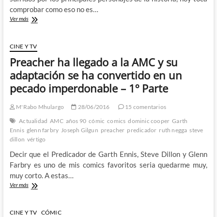
comprobar como eso no es…
Preacher
Ver más
ha
llegado
a
CINE Y TV
la
Preacher ha llegado a la AMC y su
AMC
y
adaptación se ha convertido en un
su
pecado imperdonable – 1º Parte
adaptación
se
ha
M'Rabo Mhulargo
28/06/2016
15 comentarios
convertido
Actualidad
AMC
años 90
cómic
comics
dominic cooper
Garth
en
Ennis
glenn farbry
Joseph Gilgun
preacher
predicador
ruth negga
steve
un
dillon
vértigo
pecado
imperdonable
Decir que el Predicador de Garth Ennis, Steve Dillon y Glenn
–
Farbry es uno de mis comics favoritos seria quedarme muy,
2º
muy corto. A estas…
Parte
Preacher
Ver más
ha
llegado
a
CINE Y TV
CÓMIC