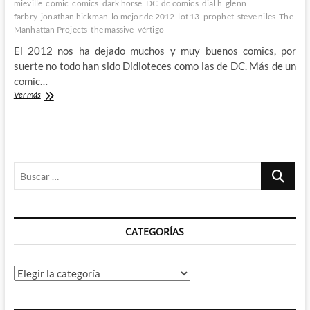
mieville
cómic
comics
dark horse
DC
dc comics
dial h
glenn
esperanza
farbry
jonathan hickman
lo mejor de 2012
lot 13
prophet
steve niles
The
al
Manhattan Projects
the massive
vértigo
mismo
tiempo
El 2012 nos ha dejado muchos y muy buenos comics, por
suerte no todo han sido Didioteces como las de DC. Más de un
comic…
Los
Ver más
mejores
cómics
del
2012
–
Buscar
1º
Parte
…
CATEGORÍAS
Categorías