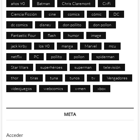
años 90
Batman
Chris Claremont
Ci-Fi
Ciencia Ficción
cine
comics
cómic
DC
dc comics
disney
don pollito
don pollon
Fantastic Four
flash
humor
image
jack kirby
los 90
manga
Marvel
mcu
netflix
PC
pollito
pollon
spiderman
Star Wars
superhéroes
superman
televisión
thor
tiras
tuna
tunos
tv
Vengadores
videojuegos
webcomics
x-men
xbox
META
Acceder