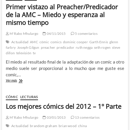
la
Primer vistazo al Preacher/Predicador
AMC
y
de la AMC – Miedo y esperanza al
su
mismo tiempo
adaptación
se
ha
M'Rabo Mhulargo
04/11/2015
5 comentarios
convertido
Actualidad
AMC
cómic
comics
dominic cooper
Garth Ennis
glenn
en
farbry
Joseph Gilgun
preacher
predicador
ruth negga
seth rogen
steve
un
dillon
televisión
tv
pecado
imperdonable
El miedo al resultado final de la adaptación de un comic a otro
–
medio suele ser proporcional a lo mucho que me guste ese
1º
comic,…
Parte
Primer
Ver más
vistazo
al
Preacher/Predicador
CÓMIC
LECTURAS
de
Los mejores cómics del 2012 – 1º Parte
la
AMC
–
M'Rabo Mhulargo
03/01/2013
13 comentarios
Miedo
Actualidad
brandom graham
brian wood
china
y