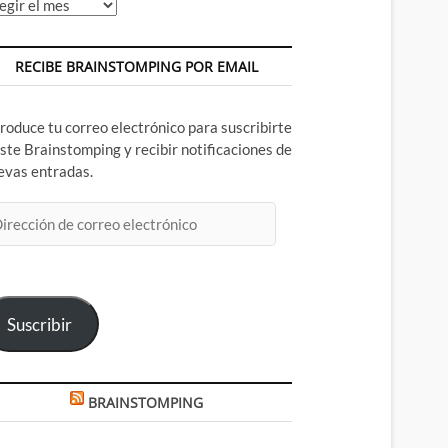
chivos
RECIBE BRAINSTOMPING POR EMAIL
troduce tu correo electrónico para suscribirte
este Brainstomping y recibir notificaciones de
evas entradas.
rección
rreo
ectrónico
Suscribir
BRAINSTOMPING