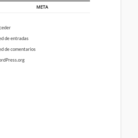
META
ceder
ed de entradas
ed de comentarios
rdPress.org