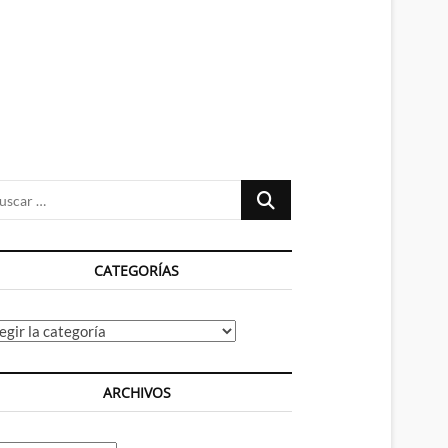
n
ú
Buscar
…
CATEGORÍAS
tegorías
ARCHIVOS