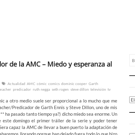
dor de la AMC – Miedo y esperanza al
Actualidad
AMC
cómic
comics
dominic cooper
Garth
reacher
predicador
ruth negga
seth rogen
steve dillon
televisión
tv
Ca
omic a otro medio suele ser proporcional a lo mucho que me
eacher/Predicador de Garth Ennis y Steve Dillon, uno de mis
*** ha pasado tanto tiempo ya?) dicho miedo sea enorme. Un
 este domingo el primer tráiler de la serie y poder tener
¿Sera capaz la AMC de llevar a buen puerto la adaptación de
abaremos llorando porque han dejado fuera todo lo que hizo