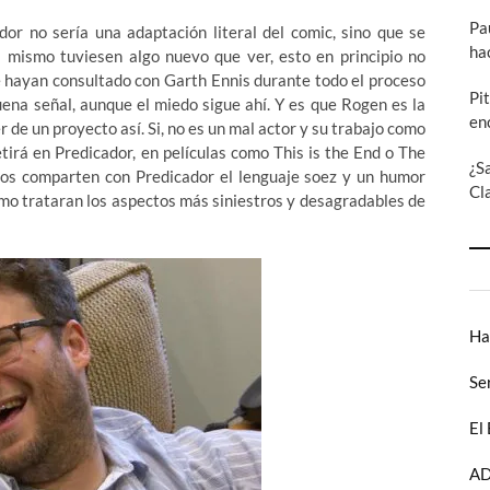
Pa
or no sería una adaptación literal del comic, sino que se
ha
l mismo tuviesen algo nuevo que ver, esto en principio no
ue hayan consultado con Garth Ennis durante todo el proceso
Pi
uena señal, aunque el miedo sigue ahí. Y es que Rogen es la
en
e un proyecto así. Si, no es un mal actor y su trabajo como
tirá en Predicador, en películas como This is the End o The
¿S
os comparten con Predicador el lenguaje soez y un humor
Cl
omo trataran los aspectos más siniestros y desagradables de
Ha
Se
El
AD