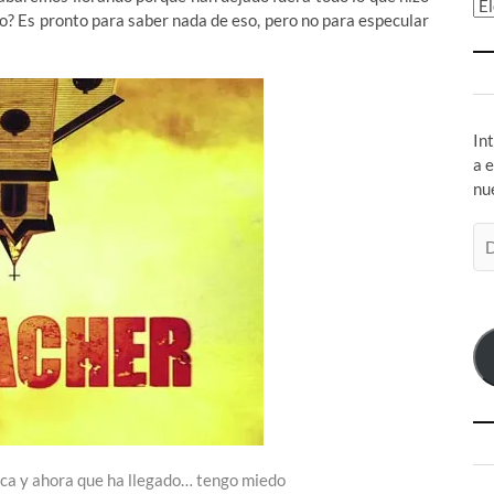
Ar
? Es pronto para saber nada de eso, pero no para especular
In
a 
nu
Di
de
co
el
unca y ahora que ha llegado… tengo miedo