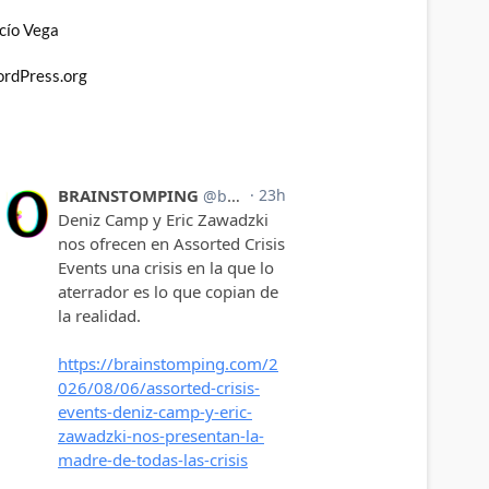
cío Vega
rdPress.org