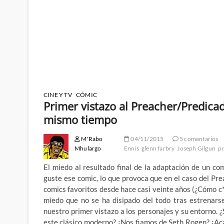
CINE Y TV
CÓMIC
Primer vistazo al Preacher/Predica
mismo tiempo
M'Rabo
04/11/2015
5 comentarios
Mhulargo
Ennis
glenn farbry
Joseph Gilgun
p
El miedo al resultado final de la adaptación de un c
guste ese comic, lo que provoca que en el caso del Pr
comics favoritos desde hace casi veinte años (¿Cómo c
miedo que no se ha disipado del todo tras estrenarse
nuestro primer vistazo a los personajes y su entorno. 
este clásico moderno? ¿Nos fiamos de Seth Rogen? ¿Ac