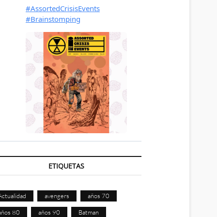
ETIQUETAS
Actualidad
avengers
años 70
años 80
años 90
Batman