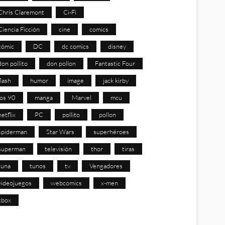
Chris Claremont
Ci-Fi
Ciencia Ficción
cine
comics
cómic
DC
dc comics
disney
don pollito
don pollon
Fantastic Four
flash
humor
image
jack kirby
los 90
manga
Marvel
mcu
netflix
PC
pollito
pollon
spiderman
Star Wars
superhéroes
superman
televisión
thor
tiras
tuna
tunos
tv
Vengadores
videojuegos
webcomics
x-men
xbox