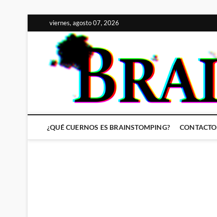
Saltar
viernes, agosto 07, 2026
al
contenido
¿QUÉ CUERNOS ES BRAINSTOMPING?
CONTACTO