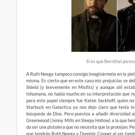
Si es que Bernthal parec
A Ruth Neega tampoco consigo imaginármela en la piel d
misma. Es cierto que en este caso mis prejuicios se de
Shield (y brevemente en Misfits) y aunque allí esta
Inhumana, no había mucho en su interpretación que no
para este papel siempre fue Katee Sackhoff, quien no
Starbuck en Galactica ya nos dejo claro que tenia l
búsqueda de Dios. Pero puestos a añadir diversidad al
Greenwood (Jenny Mills en Sleepy Hollow) a la que hemo
da ser una pistolera que no necesita que la protejan. P
que tendrán Ruth Neega y Dominic Cooper al ser tambié