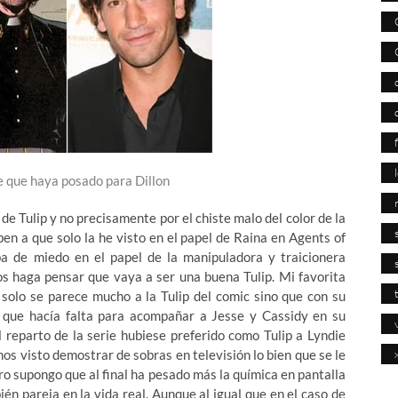
e que haya posado para Dillon
e Tulip y no precisamente por el chiste malo del color de la
ben a que solo la he visto en el papel de Raina en Agents of
ba de miedo en el papel de la manipuladora y traicionera
s haga pensar que vaya a ser una buena Tulip. Mi favorita
 solo se parece mucho a la Tulip del comic sino que con su
o que hacía falta para acompañar a Jesse y Cassidy en su
 reparto de la serie hubiese preferido como Tulip a Lyndie
s visto demostrar de sobras en televisión lo bien que se le
ero supongo que al final ha pesado más la química en pantalla
n pareja en la vida real. Aunque al igual que en el caso de