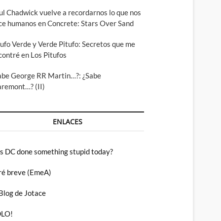
ul Chadwick vuelve a recordarnos lo que nos
ce humanos en Concrete: Stars Over Sand
tufo Verde y Verde Pitufo: Secretos que me
contré en Los Pitufos
abe George RR Martin…?: ¿Sabe
aremont…? (II)
ENLACES
s DC done something stupid today?
ré breve (EmeA)
 Blog de Jotace
LO!