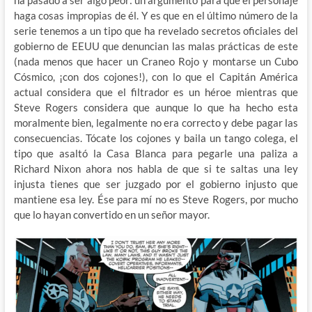
ha pasado a ser algo peor: un argumento para que el personaje
haga cosas impropias de él. Y es que en el último número de la
serie tenemos a un tipo que ha revelado secretos oficiales del
gobierno de EEUU que denuncian las malas prácticas de este
(nada menos que hacer un Craneo Rojo y montarse un Cubo
Cósmico, ¡con dos cojones!), con lo que el Capitán América
actual considera que el filtrador es un héroe mientras que
Steve Rogers considera que aunque lo que ha hecho esta
moralmente bien, legalmente no era correcto y debe pagar las
consecuencias. Tócate los cojones y baila un tango colega, el
tipo que asaltó la Casa Blanca para pegarle una paliza a
Richard Nixon ahora nos habla de que si te saltas una ley
injusta tienes que ser juzgado por el gobierno injusto que
mantiene esa ley. Ése para mí no es Steve Rogers, por mucho
que lo hayan convertido en un señor mayor.