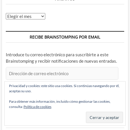
Archivos
RECIBE BRAINSTOMPING POR EMAIL
Introduce tu correo electrónico para suscribirte a este
Brainstomping y recibir notificaciones de nuevas entradas.
Dirección
de
correo
Privacidad y cookies: este sitio usa cookies. Si continúas navegando por él,
electrónico
aceptas su uso.
Suscribir
Para obtener más información, incluido cómo gestionar las cookies,
consulta:
Política de cookies
BRAINSTOMPING