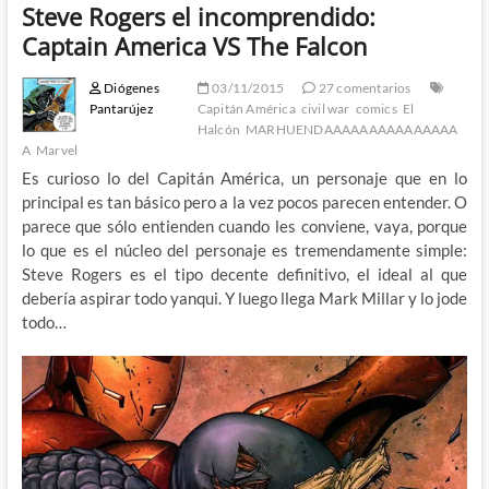
Steve Rogers el incomprendido:
Captain America VS The Falcon
Diógenes
03/11/2015
27 comentarios
Pantarújez
Capitán América
civil war
comics
El
Halcón
MARHUENDAAAAAAAAAAAAAAA
A
Marvel
Es curioso lo del Capitán América, un personaje que en lo
principal es tan básico pero a la vez pocos parecen entender. O
parece que sólo entienden cuando les conviene, vaya, porque
lo que es el núcleo del personaje es tremendamente simple:
Steve Rogers es el tipo decente definitivo, el ideal al que
debería aspirar todo yanqui. Y luego llega Mark Millar y lo jode
todo…