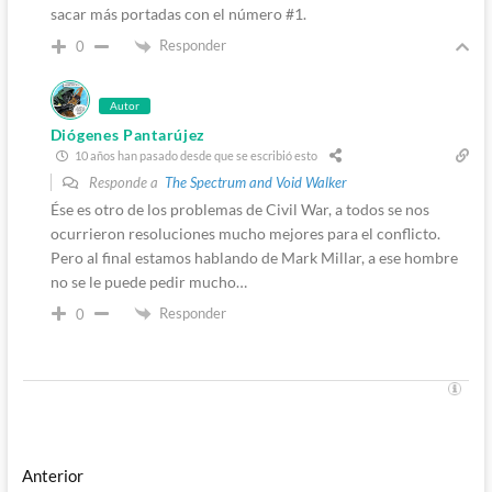
sacar más portadas con el número #1.
Responder
0
Autor
Diógenes Pantarújez
10 años han pasado desde que se escribió esto
Responde a
The Spectrum and Void Walker
Ése es otro de los problemas de Civil War, a todos se nos
ocurrieron resoluciones mucho mejores para el conflicto.
Pero al final estamos hablando de Mark Millar, a ese hombre
no se le puede pedir mucho…
Responder
0
Navegación
Entrada
Anterior