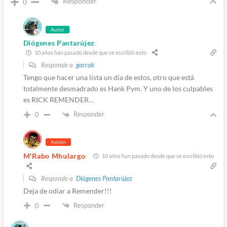
Responder
0
Autor
Diógenes Pantarújez
10 años han pasado desde que se escribió esto
Responde a
garrak
Tengo que hacer una lista un día de estos, otro que está
totalmente desmadrado es Hank Pym. Y uno de los culpables
es RICK REMENDER…
Responder
0
Admin
M'Rabo Mhulargo
10 años han pasado desde que se escribió esto
Responde a
Diógenes Pantarújez
Deja de odiar a Remender!!!
Responder
0