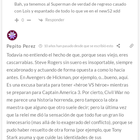
Bah, ya tenemos al Superman de verdad de regreso casado
con Lois y espantado de todo lo que ve en el new52 xdd
Responder
0
Pepito Perez
10 años han pasado desde que se escribió esto
Todavía no entiendo el hecho de que, porque seas viejo, eres
cascarrabias. Steve Rogers sin suero es insoportable, siempre
encabronado y actuando de forma opuesta a como lo hacía
antes. En Avengers de Hickman, por ejemplo, o…bueno, aquí.
Es una excusa barata para tener «héroe VS héroe» mientras
se preparan para Captain America 3. Por cierto, Civil War no
me parece una historia horrenda, pero tampoco la obra
maestra que alguno que otro suele decir; pero la última vez
que la releí me dió la sensación de que todo fue un gran lío
innecesario (mas allá de lo exagerado del conflicto), porque se
pudo haber resuelto de otra forna (por ejemplo, que Tony
Stark asuma y que cuide las identidades de sus