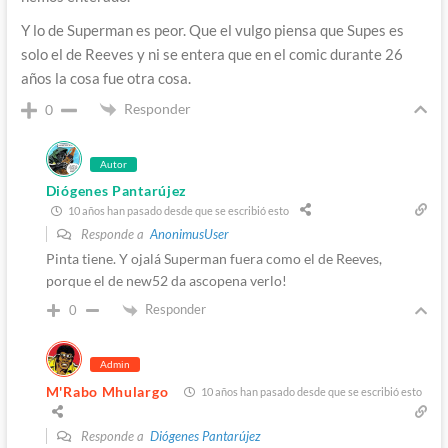
Y lo de Superman es peor. Que el vulgo piensa que Supes es
solo el de Reeves y ni se entera que en el comic durante 26
años la cosa fue otra cosa.
Responder
0
Autor
Diógenes Pantarújez
10 años han pasado desde que se escribió esto
Responde a
AnonimusUser
Pinta tiene. Y ojalá Superman fuera como el de Reeves,
porque el de new52 da ascopena verlo!
Responder
0
Admin
M'Rabo Mhulargo
10 años han pasado desde que se escribió esto
Responde a
Diógenes Pantarújez