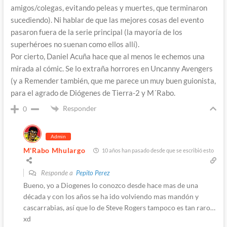
amigos/colegas, evitando peleas y muertes, que terminaron
sucediendo). Ni hablar de que las mejores cosas del evento
pasaron fuera de la serie principal (la mayoría de los
superhéroes no suenan como ellos allí).
Por cierto, Daniel Acuña hace que al menos le echemos una
mirada al cómic. Se lo extraña horrores en Uncanny Avengers
(y a Remender también, que me parece un muy buen guionista,
para el agrado de Diógenes de Tierra-2 y M´Rabo.
Responder
0
Admin
M'Rabo Mhulargo
10 años han pasado desde que se escribió esto
Responde a
Pepito Perez
Bueno, yo a Diogenes lo conozco desde hace mas de una
década y con los años se ha ido volviendo mas mandón y
cascarrabias, así que lo de Steve Rogers tampoco es tan raro…
xd