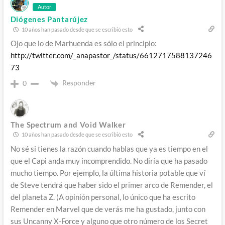
Autor
Diógenes Pantarújez
10 años han pasado desde que se escribió esto
Ojo que lo de Marhuenda es sólo el principio:
http://twitter.com/_anapastor_/status/6612717588137246
73
Responder
0
The Spectrum and Void Walker
10 años han pasado desde que se escribió esto
No sé si tienes la razón cuando hablas que ya es tiempo en el
que el Capi anda muy incomprendido. No diría que ha pasado
mucho tiempo. Por ejemplo, la última historia potable que ví
de Steve tendrá que haber sido el primer arco de Remender, el
del planeta Z. (A opinión personal, lo único que ha escrito
Remender en Marvel que de verás me ha gustado, junto con
sus Uncanny X-Force y alguno que otro número de los Secret