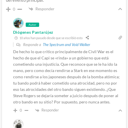
Responder
0
Autor
Diógenes Pantarújez
10 años han pasado desde que se escribió esto
Responde a
The Spectrum and Void Walker
De hecho lo que critico principalmente de Civil War es el
hecho de que el Capi se «rinda» a un gobierno que está
cometiendo una injusticia. Que reconoce que se le ha ido la
mano, pero como decía rendirse a Stark en ese momento es
como rendirse a los japoneses después de la bomba atómica;
tu bando podrá haber cometido una atrocidad, pero no por
eso las atrocidades del otro bando siguen existiendo. ¿Que
Steve Rogers se dejaría someter a juicio después de poner al
otro bando en su sitio? Por supuesto, pero nunca antes.
Responder
0