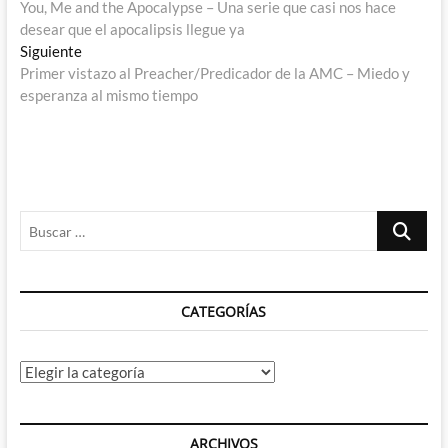
anterior:
You, Me and the Apocalypse – Una serie que casi nos hace
de
desear que el apocalipsis llegue ya
entradas
Entrada
Siguiente
siguiente:
Primer vistazo al Preacher/Predicador de la AMC – Miedo y
esperanza al mismo tiempo
Buscar
…
CATEGORÍAS
Categorías
ARCHIVOS