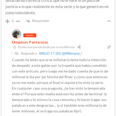
desacuerdo con esta crítica, que no le hace ni un poco de
justicia a lo que realmente es esta serie y lo que generó en mi
como televidente.
Responder
0
Admin
Diógenes Pantarújez
10 años han pasado desde que se escribió esto
Responde a
ANILLO 57 (Eli) (@Millonaria_)
Cuando he leido que eras millonaria tenía toda la intención
de despedir a este gañán por la tropelía que había cometido
con este artículo, pero luego me he dado cuenta de que lo de
millonaria iba por ser hincha del River y como que entonces
ya no me meto, porque al final ni siquiera he visto la serie.
En cualquier caso una pregunta, ¿te has visto la temporada
entera? Porque esta reseña está escrita antes de terminar la
temporada y lo mismo la cosa remonta y le haces tragar sus
palabras a este desgraciao… (y si también eres millonaria de
tener millones, el se traga sus palabras fijo!)