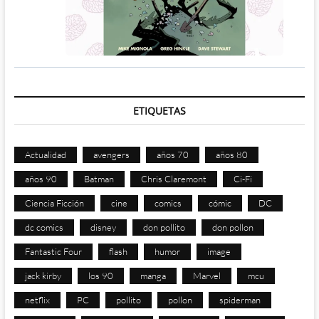
ETIQUETAS
Actualidad
avengers
años 70
años 80
años 90
Batman
Chris Claremont
Ci-Fi
Ciencia Ficción
cine
comics
cómic
DC
dc comics
disney
don pollito
don pollon
Fantastic Four
flash
humor
image
jack kirby
los 90
manga
Marvel
mcu
netflix
PC
pollito
pollon
spiderman