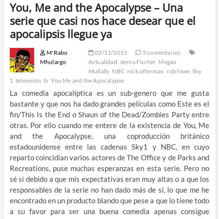
You, Me and the Apocalypse – Una
serie que casi nos hace desear que el
apocalipsis llegue ya
M'Rabo
02/11/2015
5 comentarios
Mhulargo
Actualidad
Jenna Fischer
Megan
Mullally
NBC
nick offerman
rob lowe
Sky
1
televisión
tv
You Me and the Apocalypse
La comedia apocalíptica es un sub-genero que me gusta
bastante y que nos ha dado grandes películas como Este es el
fin/This Is the End o Shaun of the Dead/Zombies Party entre
otras. Por ello cuando me entere de la existencia de You, Me
and the Apocalypse, una coproducción británico
estadounidense entre las cadenas Sky1 y NBC, en cuyo
reparto coincidían varios actores de The Office y de Parks and
Recreations, puse muchas esperanzas en esta serie. Pero no
sé si debido a que mis expectativas eran muy altas o a que los
responsables de la serie no han dado más de sí, lo que me he
encontrado en un producto blando que pese a que lo tiene todo
a su favor para ser una buena comedia apenas consigue