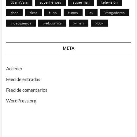
Star Wars
superhéroes
superman
televisión
thor
tiras
tuna
tunos
tv
Vengadores
videojuegos
webcomics
x-men
xbox
META
Acceder
Feed de entradas
Feed de comentarios
WordPress.org