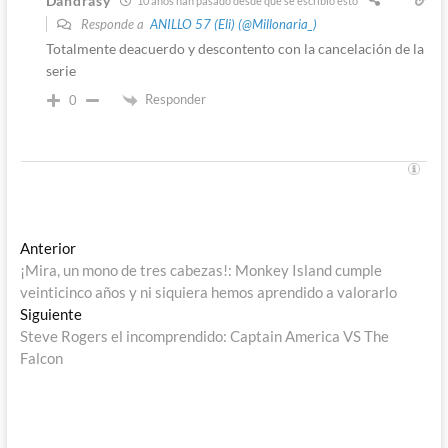
Dandrasy
10 años han pasado desde que se escribió esto
Responde a
ANILLO 57 (Eli) (@Millonaria_)
Totalmente deacuerdo y descontento con la cancelación de la
serie
Responder
0
Navegación
Entrada
Anterior
anterior:
¡Mira, un mono de tres cabezas!: Monkey Island cumple
de
veinticinco años y ni siquiera hemos aprendido a valorarlo
entradas
Entrada
Siguiente
siguiente:
Steve Rogers el incomprendido: Captain America VS The
Falcon