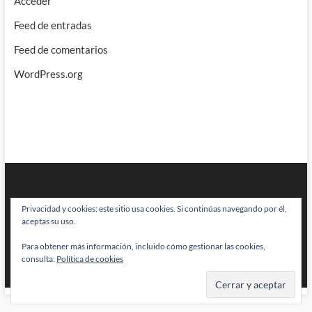
Acceder
Feed de entradas
Feed de comentarios
WordPress.org
Privacidad y cookies: este sitio usa cookies. Si continúas navegando por él,
aceptas su uso.
Para obtener más información, incluido cómo gestionar las cookies,
BRAINSTOMPING
| Diseñado por:
Theme Freesia
|
WordPress
| © Todos
consulta:
Política de cookies
los derechos reservados