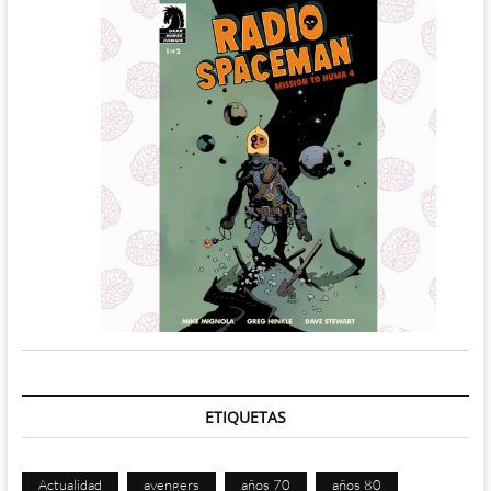
ETIQUETAS
Actualidad
avengers
años 70
años 80