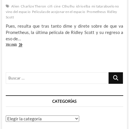
Alien
Charlize Theron
cifi
cine
Cthulhu
idris elba
mi tatarabuelo no
vino del espacio
Peliculas de acojonar en el espacio
Prometheus
Ridley
Scott
Pues, resulta que tras tanto dime y direte sobre de que va
Prometheus, la última película de Ridley Scott y su regreso a
eso de…
Prometheus:
Ver más
Alien,
la
precuela
pasajera
Buscar
…
CATEGORÍAS
Categorías