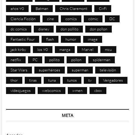
años 90
Batman
Chris Claremont
Ci-Fi
Ciencia Ficción
cine
comics
cómic
DC
dc comics
disney
don pollito
don pollon
Fantastic Four
flash
humor
image
jack kirby
los 90
manga
Marvel
mcu
netflix
PC
pollito
pollon
spiderman
Star Wars
superhéroes
superman
televisión
thor
tiras
tuna
tunos
tv
Vengadores
videojuegos
webcomics
x-men
xbox
META