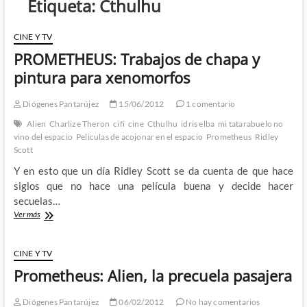
Etiqueta:
Cthulhu
CINE Y TV
PROMETHEUS: Trabajos de chapa y
pintura para xenomorfos
Diógenes Pantarújez
15/06/2012
1 comentario
Alien
Charlize Theron
cifi
cine
Cthulhu
idris elba
mi tatarabuelo no
vino del espacio
Peliculas de acojonar en el espacio
Prometheus
Ridley
Scott
Y en esto que un día Ridley Scott se da cuenta de que hace
siglos que no hace una película buena y decide hacer
secuelas…
PROMETHEUS:
Ver más
Trabajos
de
chapa
CINE Y TV
y
Prometheus: Alien, la precuela pasajera
pintura
para
xenomorfos
Diógenes Pantarújez
06/02/2012
No hay comentarios